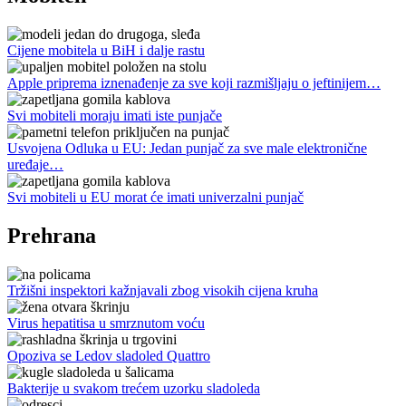
Cijene mobitela u BiH i dalje rastu
Apple priprema iznenađenje za sve koji razmišljaju o jeftinijem…
Svi mobiteli moraju imati iste punjače
Usvojena Odluka u EU: Jedan punjač za sve male elektronične
uređaje…
Svi mobiteli u EU morat će imati univerzalni punjač
Prehrana
Tržišni inspektori kažnjavali zbog visokih cijena kruha
Virus hepatitisa u smrznutom voću
Opoziva se Ledov sladoled Quattro
Bakterije u svakom trećem uzorku sladoleda