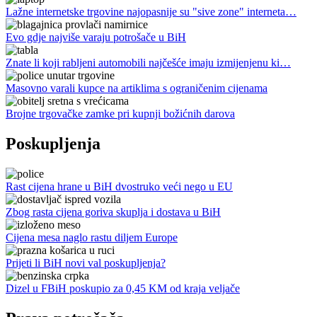
Lažne internetske trgovine najopasnije su "sive zone" interneta…
Evo gdje najviše varaju potrošače u BiH
Znate li koji rabljeni automobili najčešće imaju izmijenjenu ki…
Masovno varali kupce na artiklima s ograničenim cijenama
Brojne trgovačke zamke pri kupnji božićnih darova
Poskupljenja
Rast cijena hrane u BiH dvostruko veći nego u EU
Zbog rasta cijena goriva skuplja i dostava u BiH
Cijena mesa naglo rastu diljem Europe
Prijeti li BiH novi val poskupljenja?
Dizel u FBiH poskupio za 0,45 KM od kraja veljače