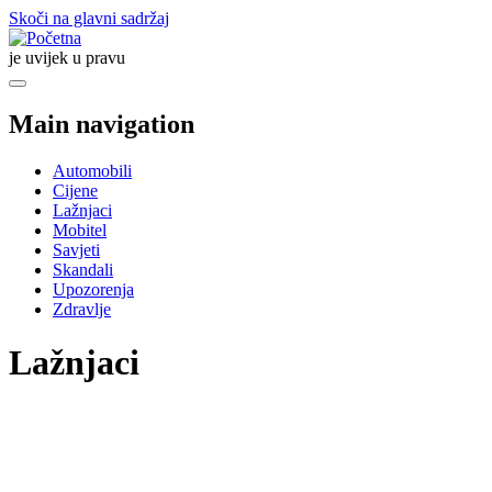
Skoči na glavni sadržaj
je uvijek u pravu
Main navigation
Automobili
Cijene
Lažnjaci
Mobitel
Savjeti
Skandali
Upozorenja
Zdravlje
Lažnjaci