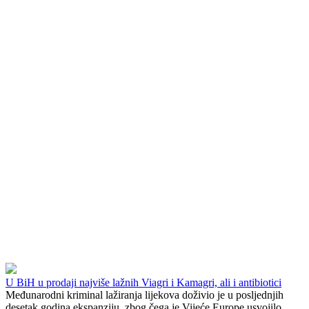
U BiH u prodaji najviše lažnih Viagri i Kamagri, ali i antibiotici
Međunarodni kriminal lažiranja lijekova doživio je u posljednjih
desetak godina ekspanziju, zbog čega je Vijeće Europe usvojilo