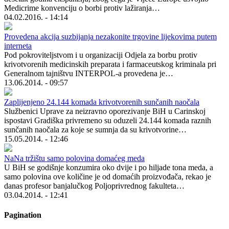
Medicrime konvenciju o borbi protiv lažiranja…
04.02.2016. - 14:14
Provedena akcija suzbijanja nezakonite trgovine lijekovima putem
interneta
Pod pokroviteljstvom i u organizaciji Odjela za borbu protiv
krivotvorenih medicinskih preparata i farmaceutskog kriminala pri
Generalnom tajništvu INTERPOL-a provedena je…
13.06.2014. - 09:57
Zaplijenjeno 24.144 komada krivotvorenih sunčanih naočala
Službenici Uprave za neizravno oporezivanje BiH u Carinskoj
ispostavi Gradiška privremeno su oduzeli 24.144 komada raznih
sunčanih naočala za koje se sumnja da su krivotvorine…
15.05.2014. - 12:46
NaNa tržištu samo polovina domaćeg meda
U BiH se godišnje konzumira oko dvije i po hiljade tona meda, a
samo polovina ove količine je od domaćih proizvođača, rekao je
danas profesor banjalučkog Poljoprivrednog fakulteta…
03.04.2014. - 12:41
Pagination