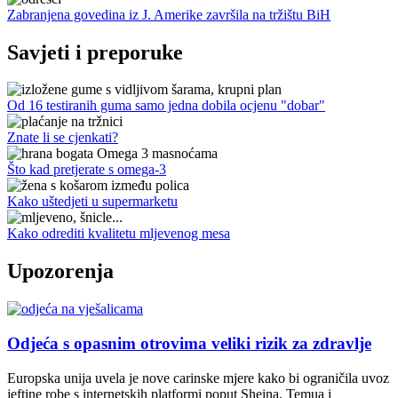
Zabranjena govedina iz J. Amerike završila na tržištu BiH
Savjeti i preporuke
Od 16 testiranih guma samo jedna dobila ocjenu "dobar"
Znate li se cjenkati?
Što kad pretjerate s omega-3
Kako uštedjeti u supermarketu
Kako odrediti kvalitetu mljevenog mesa
Upozorenja
Odjeća s opasnim otrovima veliki rizik za zdravlje
Europska unija uvela je nove carinske mjere kako bi ograničila uvoz
jeftine robe s internetskih platformi poput Sheina, Temua i