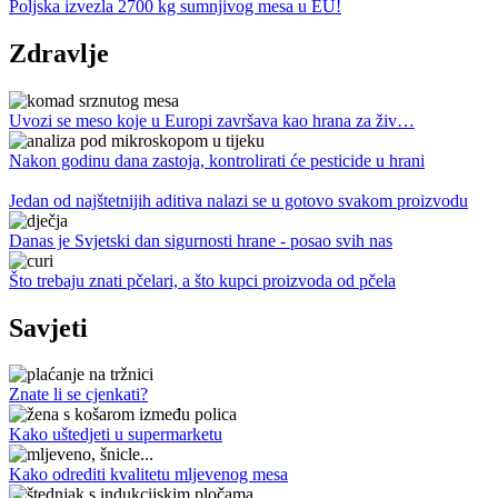
Poljska izvezla 2700 kg sumnjivog mesa u EU!
Zdravlje
Uvozi se meso koje u Europi završava kao hrana za živ…
Nakon godinu dana zastoja, kontrolirati će pesticide u hrani
Jedan od najštetnijih aditiva nalazi se u gotovo svakom proizvodu
Danas je Svjetski dan sigurnosti hrane - posao svih nas
Što trebaju znati pčelari, a što kupci proizvoda od pčela
Savjeti
Znate li se cjenkati?
Kako uštedjeti u supermarketu
Kako odrediti kvalitetu mljevenog mesa