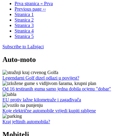
Prva stranica
« Prva
Previous page
‹‹
Stranica
1
Stranica
2
Stranica
3
Stranica
4
Stranica
5
Subscribe to Lažnjaci
Auto-moto
Legendarni Golf dizel odlazi u povijest?
Od 16 testiranih guma samo jedna dobila ocjenu "dobar"
EU protiv lažne kilometraže i zagađivača
Koje električne automobile vrijedi kupiti rabljene
Kraj jeftinih automobila?
Mobiteli