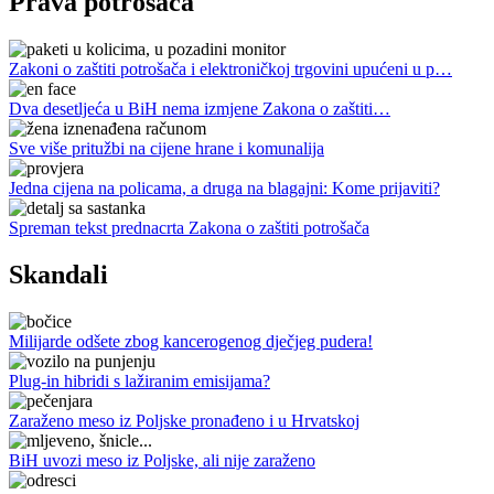
Prava potrošača
Zakoni o zaštiti potrošača i elektroničkoj trgovini upućeni u p…
Dva desetljeća u BiH nema izmjene Zakona o zaštiti…
Sve više pritužbi na cijene hrane i komunalija
Jedna cijena na policama, a druga na blagajni: Kome prijaviti?
Spreman tekst prednacrta Zakona o zaštiti potrošača
Skandali
Milijarde odšete zbog kancerogenog dječjeg pudera!
Plug-in hibridi s lažiranim emisijama?
Zaraženo meso iz Poljske pronađeno i u Hrvatskoj
BiH uvozi meso iz Poljske, ali nije zaraženo