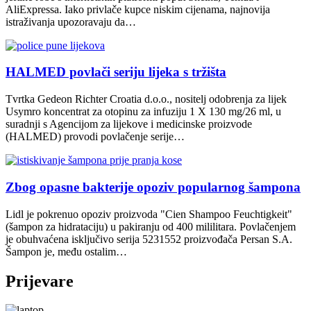
AliExpressa. Iako privlače kupce niskim cijenama, najnovija
istraživanja upozoravaju da…
HALMED povlači seriju lijeka s tržišta
Tvrtka Gedeon Richter Croatia d.o.o., nositelj odobrenja za lijek
Usymro koncentrat za otopinu za infuziju 1 X 130 mg/26 ml, u
suradnji s Agencijom za lijekove i medicinske proizvode
(HALMED) provodi povlačenje serije…
Zbog opasne bakterije opoziv popularnog šampona
Lidl je pokrenuo opoziv proizvoda "Cien Shampoo Feuchtigkeit"
(šampon za hidrataciju) u pakiranju od 400 mililitara. Povlačenjem
je obuhvaćena isključivo serija 5231552 proizvođača Persan S.A.
Šampon je, među ostalim…
Prijevare