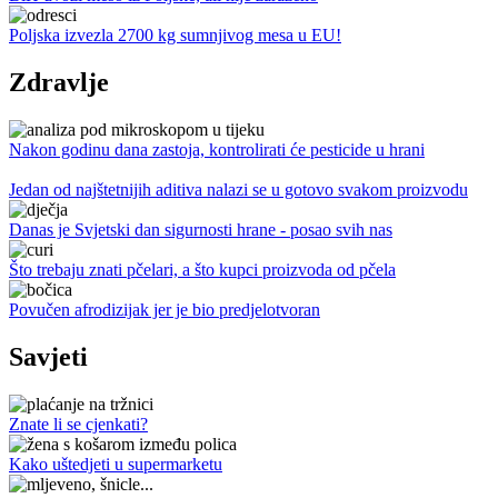
Poljska izvezla 2700 kg sumnjivog mesa u EU!
Zdravlje
Nakon godinu dana zastoja, kontrolirati će pesticide u hrani
Jedan od najštetnijih aditiva nalazi se u gotovo svakom proizvodu
Danas je Svjetski dan sigurnosti hrane - posao svih nas
Što trebaju znati pčelari, a što kupci proizvoda od pčela
Povučen afrodizijak jer je bio predjelotvoran
Savjeti
Znate li se cjenkati?
Kako uštedjeti u supermarketu