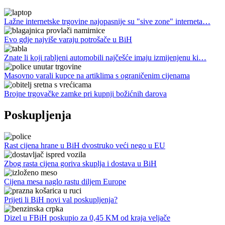
Lažne internetske trgovine najopasnije su "sive zone" interneta…
Evo gdje najviše varaju potrošače u BiH
Znate li koji rabljeni automobili najčešće imaju izmijenjenu ki…
Masovno varali kupce na artiklima s ograničenim cijenama
Brojne trgovačke zamke pri kupnji božićnih darova
Poskupljenja
Rast cijena hrane u BiH dvostruko veći nego u EU
Zbog rasta cijena goriva skuplja i dostava u BiH
Cijena mesa naglo rastu diljem Europe
Prijeti li BiH novi val poskupljenja?
Dizel u FBiH poskupio za 0,45 KM od kraja veljače