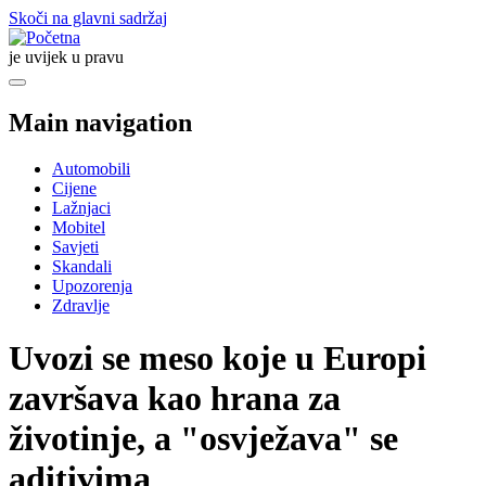
Skoči na glavni sadržaj
je uvijek u pravu
Main navigation
Automobili
Cijene
Lažnjaci
Mobitel
Savjeti
Skandali
Upozorenja
Zdravlje
Uvozi se meso koje u Europi
završava kao hrana za
životinje, a "osvježava" se
aditivima