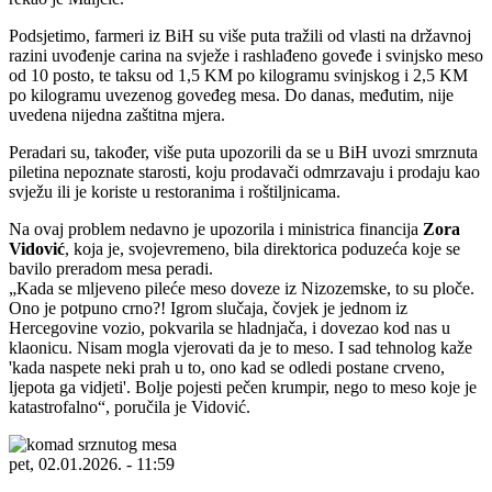
Podsjetimo, farmeri iz BiH su više puta tražili od vlasti na državnoj
razini uvođenje carina na svježe i rashlađeno goveđe i svinjsko meso
od 10 posto, te taksu od 1,5 KM po kilogramu svinjskog i 2,5 KM
po kilogramu uvezenog goveđeg mesa. Do danas, međutim, nije
uvedena nijedna zaštitna mjera.
Peradari su, također, više puta upozorili da se u BiH uvozi smrznuta
piletina nepoznate starosti, koju prodavači odmrzavaju i prodaju kao
svježu ili je koriste u restoranima i roštiljnicama.
Na ovaj problem nedavno je upozorila i ministrica financija
Zora
Vidović
, koja je, svojevremeno, bila direktorica poduzeća koje se
bavilo preradom mesa peradi.
Kada se mljeveno pileće meso doveze iz Nizozemske, to su ploče.
Ono je potpuno crno?! Igrom slučaja, čovjek je jednom iz
Hercegovine vozio, pokvarila se hladnjača, i dovezao kod nas u
klaonicu. Nisam mogla vjerovati da je to meso. I sad tehnolog kaže
'kada naspete neki prah u to, ono kad se odledi postane crveno,
ljepota ga vidjeti'. Bolje pojesti pečen krumpir, nego to meso koje je
katastrofalno
, poručila je Vidović.
pet, 02.01.2026. - 11:59