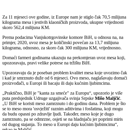
Za 11 mjeseci ove godine, iz Europe nam je stiglo čak 70,5 milijuna
kilograma mesa i jestivih klaoničkih proizvoda, ukupne vrijednosti
skoro 562,4 milijuna KM.
Prema podacima Vanjskotrgovinske komore BiH, u odnosu na, na
primjer, 2020, uvoz mesa je količinski povećan za 13,7 milijuna
kilograma, odnosno, za skoro čak 300 milijuna KM, vrijednosno.
Domaći farmeri godinama ukazuju na prekomjeran uvoz mesa koji,
upozoravaju, pravi velike potrese na tržištu BiH.
Upozoravaju da je poseban problem kvalitet mesa koje uvozimo čak
i kad je smrznuto duže od 6 mjeseci. Ovo meso, naglašavaju domaći
proizvođači, u Europi ili bacaju ili daju kućnim ljubimcima.
Praktično, BiH je "kanta za smeće" za Europu
, upozorio je više
puta predsjednik Udruge uzgajivača svinja Srpske
Mišo Maljčić
.
U BiH se koristi meso zamrznuto i do godinu dana. Problem je što
se to meso mora 'osvježiti' raznim aditivima i fosfatima, koji mogu
da budu opasni po zdravlje ljudi. Također, meso koje je dugo
zamrznuto, pa se odmrzne, osjeti se na hladnjaču jer poprimi miris
od dugog stajanja. To meso u Europi daju kućnim ljubimcima
,
rekao je Maljčić.