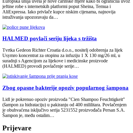
Europska unija uvela je nove carinske mjere kako bi ograničila uvoz
jeftine robe s internetskih platformi poput Sheina, Temua i
AliExpressa. Iako privlače kupce niskim cijenama, najnovija
istraživanja upozoravaju da…
HALMED povlači seriju lijeka s tržišta
Tvrtka Gedeon Richter Croatia d.o.o., nositelj odobrenja za lijek
Usymro koncentrat za otopinu za infuziju 1 X 130 mg/26 ml, u
suradnji s Agencijom za lijekove i medicinske proizvode
(HALMED) provodi povlačenje serije…
Zbog opasne bakterije opoziv popularnog šampona
Lidl je pokrenuo opoziv proizvoda "Cien Shampoo Feuchtigkeit"
(šampon za hidrataciju) u pakiranju od 400 mililitara. Povlačenjem
je obuhvaćena isključivo serija 5231552 proizvođača Persan S.A.
Šampon je, među ostalim…
Prijevare