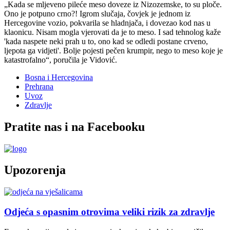
Kada se mljeveno pileće meso doveze iz Nizozemske, to su ploče.
Ono je potpuno crno?! Igrom slučaja, čovjek je jednom iz
Hercegovine vozio, pokvarila se hladnjača, i dovezao kod nas u
klaonicu. Nisam mogla vjerovati da je to meso. I sad tehnolog kaže
'kada naspete neki prah u to, ono kad se odledi postane crveno,
ljepota ga vidjeti'. Bolje pojesti pečen krumpir, nego to meso koje je
katastrofalno
, poručila je Vidović.
Bosna i Hercegovina
Prehrana
Uvoz
Zdravlje
Pratite nas i na Facebooku
Upozorenja
Odjeća s opasnim otrovima veliki rizik za zdravlje