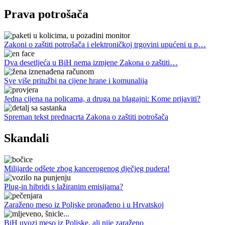
Prava potrošača
Zakoni o zaštiti potrošača i elektroničkoj trgovini upućeni u p…
Dva desetljeća u BiH nema izmjene Zakona o zaštiti…
Sve više pritužbi na cijene hrane i komunalija
Jedna cijena na policama, a druga na blagajni: Kome prijaviti?
Spreman tekst prednacrta Zakona o zaštiti potrošača
Skandali
Milijarde odšete zbog kancerogenog dječjeg pudera!
Plug-in hibridi s lažiranim emisijama?
Zaraženo meso iz Poljske pronađeno i u Hrvatskoj
BiH uvozi meso iz Poljske, ali nije zaraženo