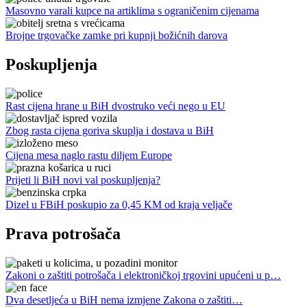
Masovno varali kupce na artiklima s ograničenim cijenama
Brojne trgovačke zamke pri kupnji božićnih darova
Poskupljenja
Rast cijena hrane u BiH dvostruko veći nego u EU
Zbog rasta cijena goriva skuplja i dostava u BiH
Cijena mesa naglo rastu diljem Europe
Prijeti li BiH novi val poskupljenja?
Dizel u FBiH poskupio za 0,45 KM od kraja veljače
Prava potrošača
Zakoni o zaštiti potrošača i elektroničkoj trgovini upućeni u p…
Dva desetljeća u BiH nema izmjene Zakona o zaštiti…