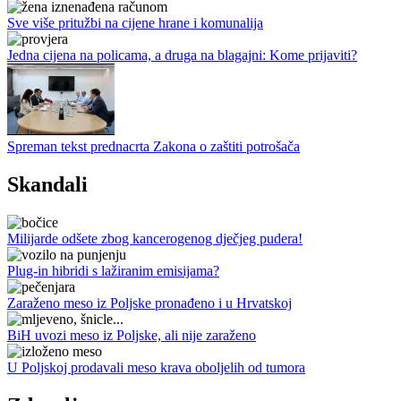
Sve više pritužbi na cijene hrane i komunalija
Jedna cijena na policama, a druga na blagajni: Kome prijaviti?
Spreman tekst prednacrta Zakona o zaštiti potrošača
Skandali
Milijarde odšete zbog kancerogenog dječjeg pudera!
Plug-in hibridi s lažiranim emisijama?
Zaraženo meso iz Poljske pronađeno i u Hrvatskoj
BiH uvozi meso iz Poljske, ali nije zaraženo
U Poljskoj prodavali meso krava oboljelih od tumora