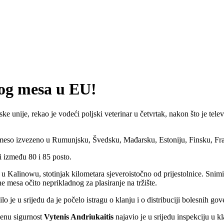
vog mesa u EU!
unije, rekao je vodeći poljski veterinar u četvrtak, nakon što je televi
 meso izvezeno u Rumunjsku, Švedsku, Mađarsku, Estoniju, Finsku, Franc
i između 80 i 85 posto.
 u Kalinowu, stotinjak kilometara sjeveroistočno od prijestolnice. Sni
ne mesa očito neprikladnog za plasiranje na tržište.
o je u srijedu da je počelo istragu o klanju i o distribuciji bolesnih go
benu sigurnost
Vytenis Andriukaitis
najavio je u srijedu inspekciju u k