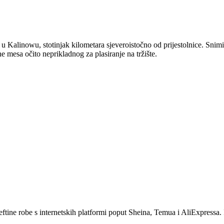
 u Kalinowu, stotinjak kilometara sjeveroistočno od prijestolnice. Sni
ne mesa očito neprikladnog za plasiranje na tržište.
eftine robe s internetskih platformi poput Sheina, Temua i AliExpressa. 