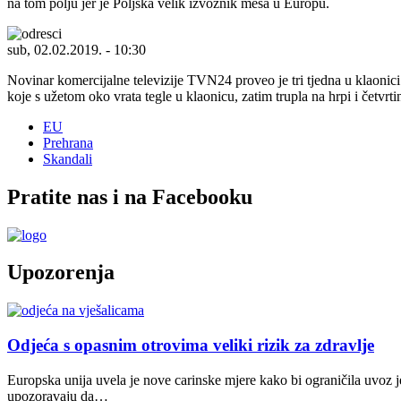
na tom polju jer je Poljska velik izvoznik mesa u Europu.
sub, 02.02.2019. - 10:30
Novinar komercijalne televizije TVN24 proveo je tri tjedna u klaonici
koje s užetom oko vrata tegle u klaonicu, zatim trupla na hrpi i četvrti
EU
Prehrana
Skandali
Pratite nas i na Facebooku
Upozorenja
Odjeća s opasnim otrovima veliki rizik za zdravlje
Europska unija uvela je nove carinske mjere kako bi ograničila uvoz j
upozoravaju da…