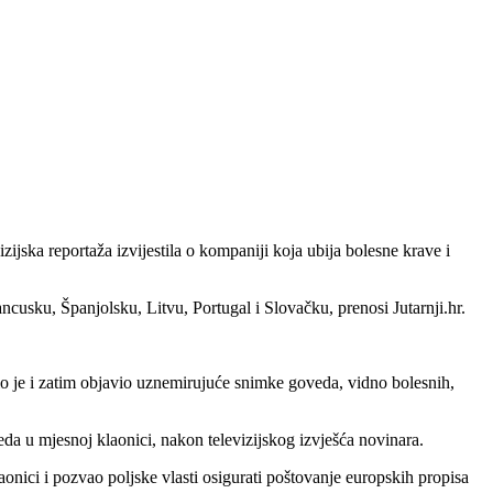
zijska reportaža izvijestila o kompaniji koja ubija bolesne krave i
usku, Španjolsku, Litvu, Portugal i Slovačku, prenosi Jutarnji.hr.
mio je i zatim objavio uznemirujuće snimke goveda, vidno bolesnih,
veda u mjesnoj klaonici, nakon televizijskog izvješća novinara.
laonici i pozvao poljske vlasti osigurati poštovanje europskih propisa