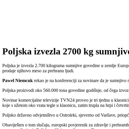
Poljska izvezla 2700 kg sumnji
Poljska je izvezla 2.700 kilograma sumnjive govedine u zemlje Europske 
prodaje njihovo meso za prehranu ljudi.
Pawel Niemcuk
rekao je na konferenciji za novinare da je sumnjivo
Poljska proizvodi oko 560.000 tona govedine godišnje, od čega izvoz
Novinar komercijalne televizije TVN24 proveo je tri tjedna u klaonici
koje s užetom oko vrata tegle u klaonicu, zatim trupla na hrpi i četvrti
Poljsko državno odvjetništvo u Ostroleki, sjeverno od Varšave, priopćil
Obaviješten o tom slučaju, europski povjerenik za zdravlje i prehram