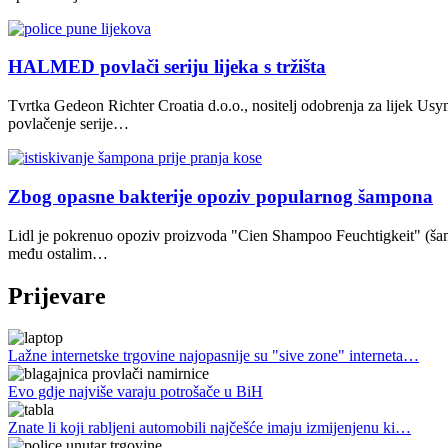
HALMED povlači seriju lijeka s tržišta
Tvrtka Gedeon Richter Croatia d.o.o., nositelj odobrenja za lijek U
povlačenje serije…
Zbog opasne bakterije opoziv popularnog šampona
Lidl je pokrenuo opoziv proizvoda "Cien Shampoo Feuchtigkeit" (šamp
među ostalim…
Prijevare
Lažne internetske trgovine najopasnije su "sive zone" interneta…
Evo gdje najviše varaju potrošače u BiH
Znate li koji rabljeni automobili najčešće imaju izmijenjenu ki…