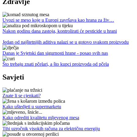
Zdravlje
Uvozi se meso koje u Europi završava kao hrana za živ…
Nakon godinu dana zastoja, kontrolirati će pesticide u hrani
Jedan od najštetnijih aditiva nalazi se u gotovo svakom proizvodu
Danas je Svjetski dan sigurnosti hrane - posao svih nas
Što trebaju znati pčelari, a što kupci proizvoda od pčela
Savjeti
Znate li se cjenkati?
Kako uštedjeti u supermarketu
Kako odrediti kvalitetu mljevenog mesa
Tihi uzročnik visokih računa za električnu energiju