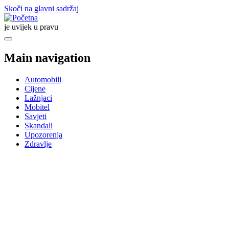
Skoči na glavni sadržaj
je uvijek u pravu
Main navigation
Automobili
Cijene
Lažnjaci
Mobitel
Savjeti
Skandali
Upozorenja
Zdravlje