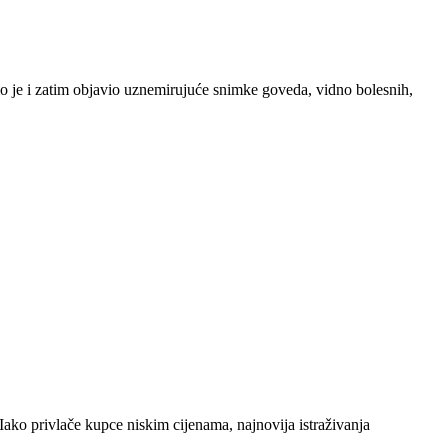
mio je i zatim objavio uznemirujuće snimke goveda, vidno bolesnih,
Iako privlače kupce niskim cijenama, najnovija istraživanja