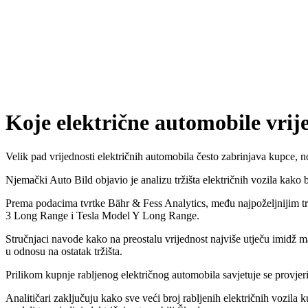
Koje električne automobile vrije
Velik pad vrijednosti električnih automobila često zabrinjava kupce, 
Njemački Auto Bild objavio je analizu tržišta električnih vozila kako 
Prema podacima tvrtke Bähr & Fess Analytics, među najpoželjnijim t
3 Long Range i Tesla Model Y Long Range.
Stručnjaci navode kako na preostalu vrijednost najviše utječu imidž ma
u odnosu na ostatak tržišta.
Prilikom kupnje rabljenog električnog automobila savjetuje se provjerit
Analitičari zaključuju kako sve veći broj rabljenih električnih vozila