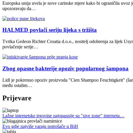
Europska unija uvela je nove carinske mjere kako bi ograničila uvoz j
upozoravaju da…
HALMED povlači seriju lijeka s tržišta
Tvrtka Gedeon Richter Croatia d.o.o., nositelj odobrenja za lijek U
povlačenje serije…
Zbog opasne bakterije opoziv popularnog šampona
Lidl je pokrenuo opoziv proizvoda "Cien Shampoo Feuchtigkeit" (šamp
među ostalim…
Prijevare
Lažne internetske trgovine najopasnije su "sive zone" interneta…
Evo gdje najviše varaju potrošače u BiH