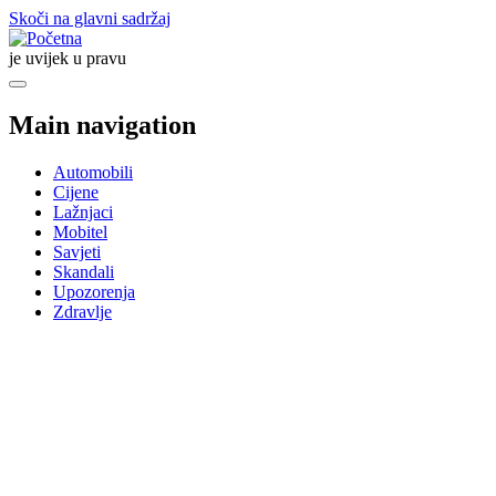
Skoči na glavni sadržaj
je uvijek u pravu
Main navigation
Automobili
Cijene
Lažnjaci
Mobitel
Savjeti
Skandali
Upozorenja
Zdravlje