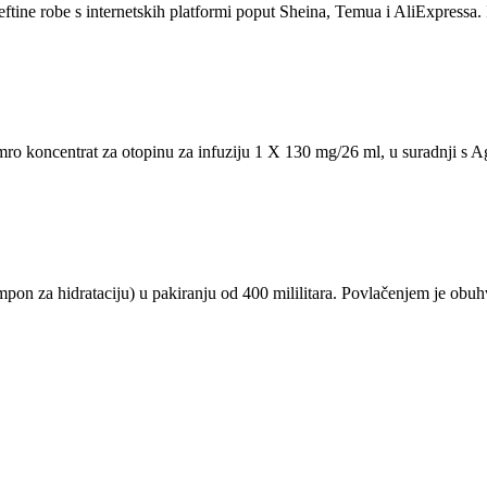
eftine robe s internetskih platformi poput Sheina, Temua i AliExpressa. 
symro koncentrat za otopinu za infuziju 1 X 130 mg/26 ml, u suradnji
on za hidrataciju) u pakiranju od 400 mililitara. Povlačenjem je obu