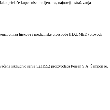
Iako privlače kupce niskim cijenama, najnovija istraživanja
 s Agencijom za lijekove i medicinske proizvode (HALMED) provodi
hvaćena isključivo serija 5231552 proizvođača Persan S.A. Šampon je,