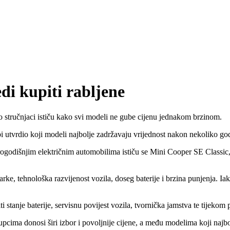
di kupiti rabljene
no stručnjaci ističu kako svi modeli ne gube cijenu jednakom brzinom.
bi utvrdio koji modeli najbolje zadržavaju vrijednost nakon nekoliko god
rogodišnjim električnim automobilima ističu se Mini Cooper SE Class
rke, tehnološka razvijenost vozila, doseg baterije i brzina punjenja. Iak
i stanje baterije, servisnu povijest vozila, tvornička jamstva te tijekom 
 kupcima donosi širi izbor i povoljnije cijene, a među modelima koji na