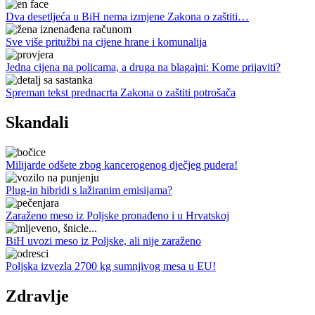
Dva desetljeća u BiH nema izmjene Zakona o zaštiti…
Sve više pritužbi na cijene hrane i komunalija
Jedna cijena na policama, a druga na blagajni: Kome prijaviti?
Spreman tekst prednacrta Zakona o zaštiti potrošača
Skandali
Milijarde odšete zbog kancerogenog dječjeg pudera!
Plug-in hibridi s lažiranim emisijama?
Zaraženo meso iz Poljske pronađeno i u Hrvatskoj
BiH uvozi meso iz Poljske, ali nije zaraženo
Poljska izvezla 2700 kg sumnjivog mesa u EU!
Zdravlje