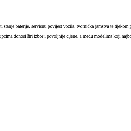
i stanje baterije, servisnu povijest vozila, tvornička jamstva te tijekom 
 kupcima donosi širi izbor i povoljnije cijene, a među modelima koji na