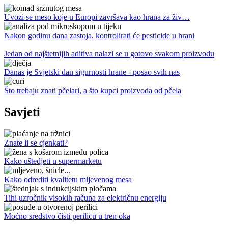
Uvozi se meso koje u Europi završava kao hrana za živ…
Nakon godinu dana zastoja, kontrolirati će pesticide u hrani
Jedan od najštetnijih aditiva nalazi se u gotovo svakom proizvodu
Danas je Svjetski dan sigurnosti hrane - posao svih nas
Što trebaju znati pčelari, a što kupci proizvoda od pčela
Savjeti
Znate li se cjenkati?
Kako uštedjeti u supermarketu
Kako odrediti kvalitetu mljevenog mesa
Tihi uzročnik visokih računa za električnu energiju
Moćno sredstvo čisti perilicu u tren oka