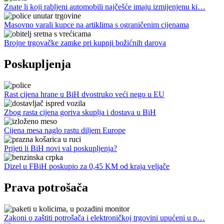
Znate li koji rabljeni automobili najčešće imaju izmijenjenu ki…
Masovno varali kupce na artiklima s ograničenim cijenama
Brojne trgovačke zamke pri kupnji božićnih darova
Poskupljenja
Rast cijena hrane u BiH dvostruko veći nego u EU
Zbog rasta cijena goriva skuplja i dostava u BiH
Cijena mesa naglo rastu diljem Europe
Prijeti li BiH novi val poskupljenja?
Dizel u FBiH poskupio za 0,45 KM od kraja veljače
Prava potrošača
Zakoni o zaštiti potrošača i elektroničkoj trgovini upućeni u p…