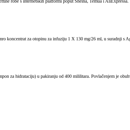
eftine robe s internetskih platformi poput Sheina, Temua i AliExpressa. 
symro koncentrat za otopinu za infuziju 1 X 130 mg/26 ml, u suradnji
on za hidrataciju) u pakiranju od 400 mililitara. Povlačenjem je obu