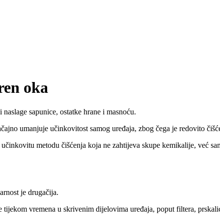
tren oka
i naslage sapunice, ostatke hrane i masnoću.
čajno umanjuje učinkovitost samog uređaja, zbog čega je redovito čišće
o učinkovitu metodu čišćenja koja ne zahtijeva skupe kemikalije, već sam
arnost je drugačija.
tijekom vremena u skrivenim dijelovima uređaja, poput filtera, prskalica