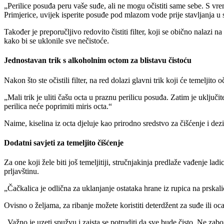
Perilice posuđa peru vaše suđe, ali ne mogu očistiti same sebe. S vr
Primjerice, uvijek isperite posuđe pod mlazom vode prije stavljanja u st
Također je preporučljivo redovito čistiti filter, koji se obično nalazi 
kako bi se uklonile sve nečistoće.
Jednostavan trik s alkoholnim octom za blistavu čistoću
Nakon što ste očistili filter, na red dolazi glavni trik koji će temeljito
Mali trik je uliti čašu octa u praznu perilicu posuđa. Zatim je uklju
perilica neće poprimiti miris octa.
Naime, kiselina iz octa djeluje kao prirodno sredstvo za čišćenje i dezi
Dodatni savjeti za temeljito čišćenje
Za one koji žele biti još temeljitiji, stručnjakinja predlaže vađenje la
prljavštinu.
Čačkalica je odlična za uklanjanje ostataka hrane iz rupica na prskal
Ovisno o željama, za ribanje možete koristiti deterdžent za suđe ili o
Važno je uzeti spužvu i zaista se potruditi da sve bude čisto. Ne zabo