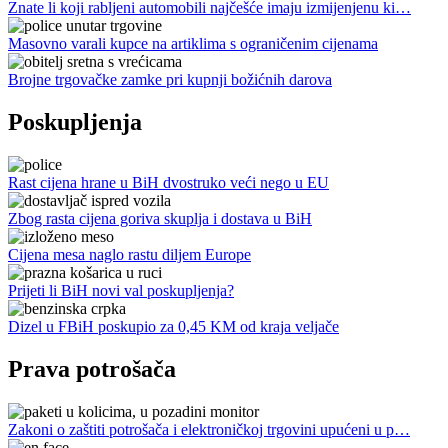
Znate li koji rabljeni automobili najčešće imaju izmijenjenu ki…
Masovno varali kupce na artiklima s ograničenim cijenama
Brojne trgovačke zamke pri kupnji božićnih darova
Poskupljenja
Rast cijena hrane u BiH dvostruko veći nego u EU
Zbog rasta cijena goriva skuplja i dostava u BiH
Cijena mesa naglo rastu diljem Europe
Prijeti li BiH novi val poskupljenja?
Dizel u FBiH poskupio za 0,45 KM od kraja veljače
Prava potrošača
Zakoni o zaštiti potrošača i elektroničkoj trgovini upućeni u p…