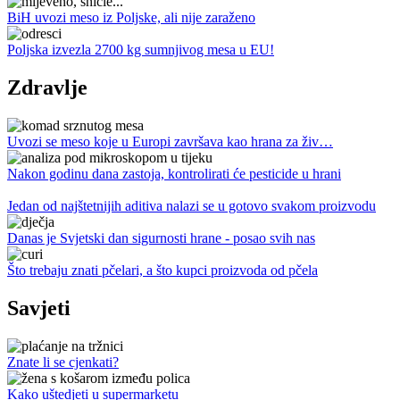
BiH uvozi meso iz Poljske, ali nije zaraženo
Poljska izvezla 2700 kg sumnjivog mesa u EU!
Zdravlje
Uvozi se meso koje u Europi završava kao hrana za živ…
Nakon godinu dana zastoja, kontrolirati će pesticide u hrani
Jedan od najštetnijih aditiva nalazi se u gotovo svakom proizvodu
Danas je Svjetski dan sigurnosti hrane - posao svih nas
Što trebaju znati pčelari, a što kupci proizvoda od pčela
Savjeti
Znate li se cjenkati?
Kako uštedjeti u supermarketu