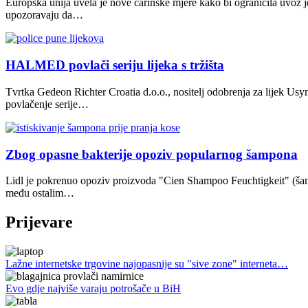
Europska unija uvela je nove carinske mjere kako bi ograničila uvoz j
upozoravaju da…
HALMED povlači seriju lijeka s tržišta
Tvrtka Gedeon Richter Croatia d.o.o., nositelj odobrenja za lijek U
povlačenje serije…
Zbog opasne bakterije opoziv popularnog šampona
Lidl je pokrenuo opoziv proizvoda "Cien Shampoo Feuchtigkeit" (šamp
među ostalim…
Prijevare
Lažne internetske trgovine najopasnije su "sive zone" interneta…
Evo gdje najviše varaju potrošače u BiH