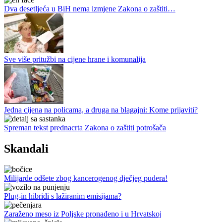
Dva desetljeća u BiH nema izmjene Zakona o zaštiti…
Sve više pritužbi na cijene hrane i komunalija
Jedna cijena na policama, a druga na blagajni: Kome prijaviti?
Spreman tekst prednacrta Zakona o zaštiti potrošača
Skandali
Milijarde odšete zbog kancerogenog dječjeg pudera!
Plug-in hibridi s lažiranim emisijama?
Zaraženo meso iz Poljske pronađeno i u Hrvatskoj