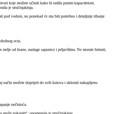
tvari koje možete učiniti kako bi radila punim kapacitetom.
snila je stručnjakinja.
prati pod vodom, no ponekad će mu biti potrebno i detaljnije ribanje
lkoholnog octa.
e mrlje od hrane, naslage sapunice i prljavštinu. Ne morate brinuti,
taj način možete doprijeti do svih kutova i ukloniti nakupljenu
tapanje nečistoća.
amo može nakupiti
, opomenula je stručnjakinja.