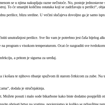
emenom se u njima nakupljaju razne nečistoće. No, postoje jednostavne s
roj. To će smanjiti količinu ostataka koji se zadržavaju u perilici
, obja
na dnu perilice, blizu sredine. U većini slučajeva dovoljno ga je samo is
 očistiti unutrašnjost perilice. Sve što vam je potrebno jest čaša bijelog a
čite na program s visokom temperaturom. Ocat će razgraditi sve tvrdokorn
nfekciju, a pritom je sigurna za uređaj.
dica i košara te njihovo ribanje spužvom ili starom četkicom za zube. Na 
icama
, dodala je stručnjakinja.
cat. Možete posuti i malo sode bikarbone kako biste dodatno pospješili o
ravite obrisati brtve na vratima, nevjerojatno je koliko se prljavštine t