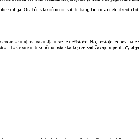
ice rublja. Ocat će s lakoćom očistiti bubanj, ladicu za deterdžent i br
emenom se u njima nakupljaju razne nečistoće. No, postoje jednostavne s
roj. To će smanjiti količinu ostataka koji se zadržavaju u perilici
, obja