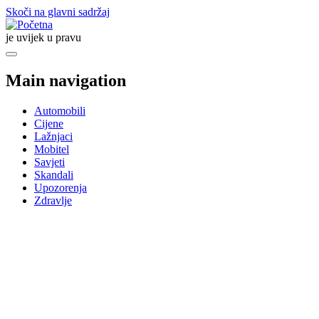
Skoči na glavni sadržaj
je uvijek u pravu
Main navigation
Automobili
Cijene
Lažnjaci
Mobitel
Savjeti
Skandali
Upozorenja
Zdravlje