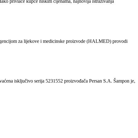
Iako privlače kupce niskim cijenama, najnovija istraživanja
 s Agencijom za lijekove i medicinske proizvode (HALMED) provodi
hvaćena isključivo serija 5231552 proizvođača Persan S.A. Šampon je,