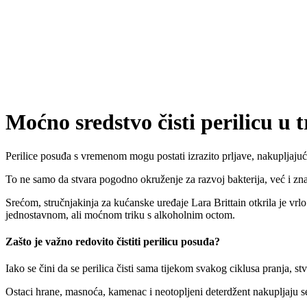
Moćno sredstvo čisti perilicu u 
Perilice posuđa s vremenom mogu postati izrazito prljave, nakupljajuć
To ne samo da stvara pogodno okruženje za razvoj bakterija, već i zna
Srećom, stručnjakinja za kućanske uređaje Lara Brittain otkrila je vrl
jednostavnom, ali moćnom triku s alkoholnim octom.
Zašto je važno redovito čistiti perilicu posuđa?
Iako se čini da se perilica čisti sama tijekom svakog ciklusa pranja, stv
Ostaci hrane, masnoća, kamenac i neotopljeni deterdžent nakupljaju se 