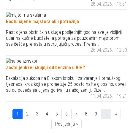
28.04.2026. - 13:51
Rastu cijene majstora ali i potražnja
Rast cijena obrtničkih usluga posljednjih godina sve je vidljiviji
udar na kućne budžete, a potraga za pouzdanim majstorom
sve češće prerasta u iscrpljujući proces. Prema…
26.04.2026. - 12:30
Zašto je dizel skuplji od benzina u BiH?
Eskalacija sukoba na Bliskom istoku i zatvaranje Hormuškog
tjesnaca, kroz koji se prometuje 25 posto nafte globalno, doveli
su do povećanja cijena goriva i u našoj zemlji. Dizel…
11.04.2026. - 19:21
Pagination
Stranica
Stranica
Stranica
Stranica
Stranica
Stranica
Stranica
Stranica
Stranica
Next pag
1
2
3
4
5
6
7
8
9
…
››
Posljednja stranica
Posljednja »