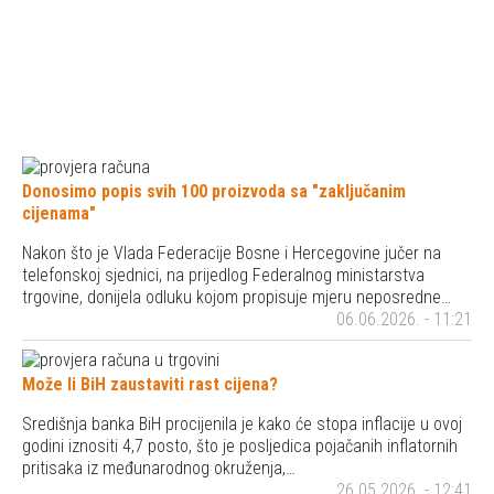
Donosimo popis svih 100 proizvoda sa "zaključanim
cijenama"
Nakon što je Vlada Federacije Bosne i Hercegovine jučer na
telefonskoj sjednici, na prijedlog Federalnog ministarstva
trgovine, donijela odluku kojom propisuje mjeru neposredne…
06.06.2026. - 11:21
Može li BiH zaustaviti rast cijena?
Središnja banka BiH procijenila je kako će stopa inflacije u ovoj
godini iznositi 4,7 posto, što je posljedica pojačanih inflatornih
pritisaka iz međunarodnog okruženja,…
26.05.2026. - 12:41