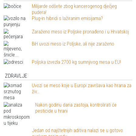
Milijarde odšete zbog kancerogenog dječjeg
pudera!
Plug-in hibridi s lažiranim emisijama?
Zaraženo meso iz Poljske pronađeno i u Hrvatskoj
BiH uvozi meso iz Poljske, ali nije zaraženo
Poljska izvezla 2700 kg sumnjivog mesa u EU!
ZDRAVLJE
Uvozi se meso koje u Europi završava kao hrana za
živ…
Nakon godinu dana zastoja, kontrolirati će
pesticide u hrani
Jedan od najštetnijih aditiva nalazi se u gotovo