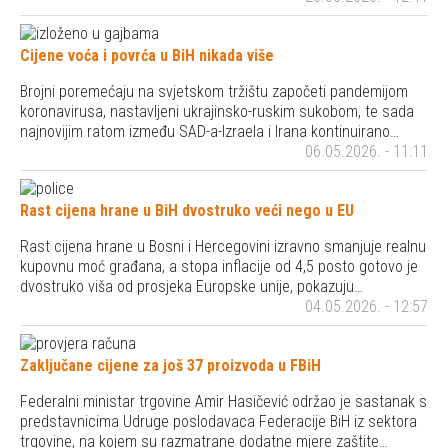
Cijene voća i povrća u BiH nikada više
Brojni poremećaju na svjetskom tržištu započeti pandemijom
koronavirusa, nastavljeni ukrajinsko-ruskim sukobom, te sada
najnovijim ratom između SAD-a-Izraela i Irana kontinuirano…
06.05.2026. - 11:11
Rast cijena hrane u BiH dvostruko veći nego u EU
Rast cijena hrane u Bosni i Hercegovini izravno smanjuje realnu
kupovnu moć građana, a stopa inflacije od 4,5 posto gotovo je
dvostruko viša od prosjeka Europske unije, pokazuju…
04.05.2026. - 12:57
Zaključane cijene za još 37 proizvoda u FBiH
Federalni ministar trgovine Amir Hasičević održao je sastanak s
predstavnicima Udruge poslodavaca Federacije BiH iz sektora
trgovine, na kojem su razmatrane dodatne mjere zaštite…