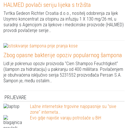
HALMED povlači seriju lijeka s tržišta
Tvrtka Gedeon Richter Croatia d.o.o., nositelj odobrenja za lijek
Usymro koncentrat za otopinu za infuziju 1 X 130 mg/26 ml, u
suradnji s Agencijom za lijekove i medicinske proizvode (HALMED)
provodi povlačenje serije…
Zbog opasne bakterije opoziv popularnog šampona
Lidl je pokrenuo opoziv proizvoda "Cien Shampoo Feuchtigkeit"
(šampon za hidrataciju) u pakiranju od 400 mililitara. Povlačenjem
je obuhvaćena isključivo serija 5231552 proizvođača Persan S.A.
Šampon je, među ostalim…
PRIJEVARE
Lažne internetske trgovine najopasnije su "sive
zone" interneta…
Evo gdje najviše varaju potrošače u BiH