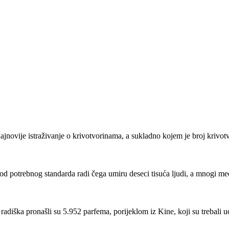
ajnovije istraživanje o krivotvorinama, a sukladno kojem je broj kriv
ispod potrebnog standarda radi čega umiru deseci tisuća ljudi, a mnogi 
adiška pronašli su 5.952 parfema, porijeklom iz Kine, koji su trebali 