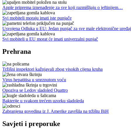
Apple priprema iznenađenje za sve koji razmišljaju o jeftinijem…
Svi mobiteli moraju imati iste punjače
Usvojena Odluka u EU: Jedan punjač za sve male elektronične uređ
Svi mobiteli u EU morat će imati univerzalni punjač
Prehrana
Tržišni inspektori kažnjavali zbog visokih cijena kruha
Virus hepatitisa u smrznutom voću
Opoziva se Ledov sladoled Quattro
Bakterije u svakom trećem uzorku sladoleda
Zabranjena govedina iz J. Amerike završila na tržištu BiH
Savjeti i preporuke