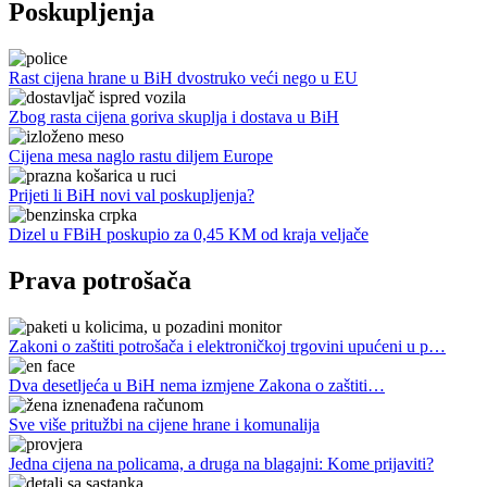
Poskupljenja
Rast cijena hrane u BiH dvostruko veći nego u EU
Zbog rasta cijena goriva skuplja i dostava u BiH
Cijena mesa naglo rastu diljem Europe
Prijeti li BiH novi val poskupljenja?
Dizel u FBiH poskupio za 0,45 KM od kraja veljače
Prava potrošača
Zakoni o zaštiti potrošača i elektroničkoj trgovini upućeni u p…
Dva desetljeća u BiH nema izmjene Zakona o zaštiti…
Sve više pritužbi na cijene hrane i komunalija
Jedna cijena na policama, a druga na blagajni: Kome prijaviti?