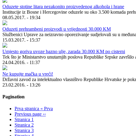
Oduzete stotine litara nezakonito proizvedenog alkohola i hrane
Institucije iz Bosne i Hercegovine oduzele su oko 3.500 komada prehram
08.05.2017. - 19:34
Oduzeti prehrambeni proizvodi u vrijednosti 30.000 KM
Službenici Uprave za neizravno oporezivanje sudjelovali su u međunar
15.03.2017. - 15:37
Umjesto goriva uvoze bazno ulje, zarada 30.000 KM po cisterni
Tek što je Ministarstvo unutarnjih poslova Republike Srpske završilo a
24.04.2016. - 11:37
Ne kupujte mačka u vreći!
Državni zavod za intelektualno vlasništvo Republike Hrvatske je pok
23.02.2016. - 13:26
Pagination
Prva stranica
« Prva
Previous page
‹‹
Stranica
1
Stranica
2
Stranica
3
Stranica
4