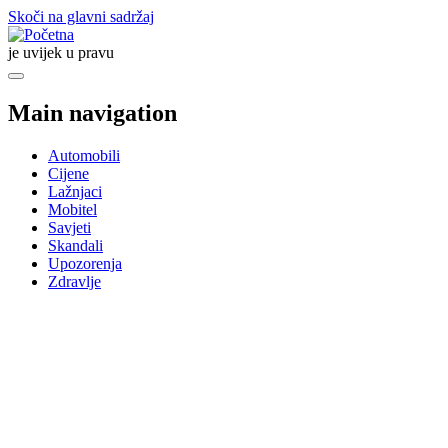
Skoči na glavni sadržaj
je uvijek u pravu
Main navigation
Automobili
Cijene
Lažnjaci
Mobitel
Savjeti
Skandali
Upozorenja
Zdravlje