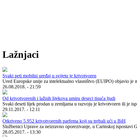
Lažnjaci
Svaki peti mobilni uređaj u svijetu je krivotvoren
Ured Europske unije za intelektualno vlasništvo (EUIPO) objavio je n
26.08.2018. - 21:59
Od krivotvorenih i lažnih lijekova umiru deseci tisuća ljudi
Svaki deseti lijek prodan u zemljama u razvoju je krivotvoren ili je 
29.11.2017. - 12:11
Otkriveno 5.952 krivotvorenih parfema koji su trebali ući u BiH
Službenici Uprave za neizravno oporezivanje, u Carinskoj ispostavi Gr
28.05.2017. - 13:30