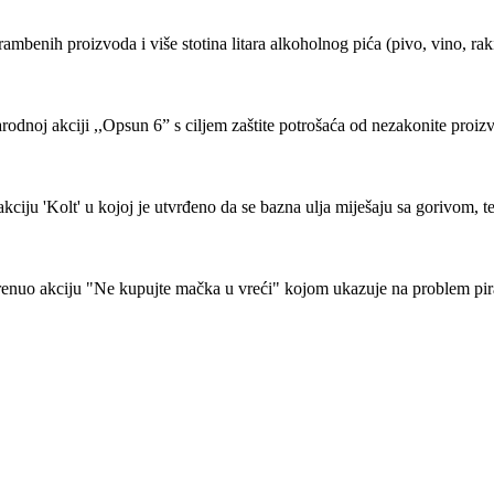
benih proizvoda i više stotina litara alkoholnog pića (pivo, vino, raki
odnoj akciji ,,Opsun 6” s ciljem zaštite potrošaća od nezakonite proiz
kciju 'Kolt' u kojoj je utvrđeno da se bazna ulja miješaju sa gorivom, 
renuo akciju "Ne kupujte mačka u vreći" kojom ukazuje na problem pir