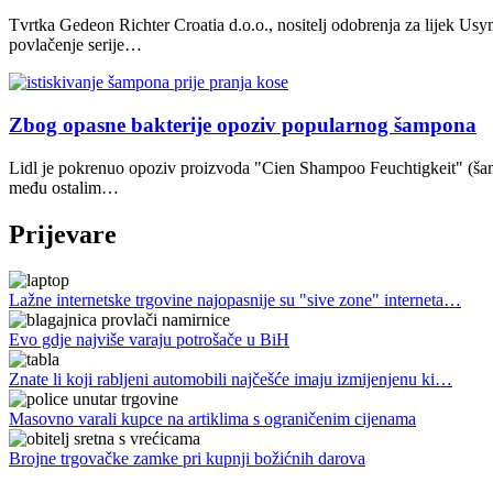
Tvrtka Gedeon Richter Croatia d.o.o., nositelj odobrenja za lijek U
povlačenje serije…
Zbog opasne bakterije opoziv popularnog šampona
Lidl je pokrenuo opoziv proizvoda "Cien Shampoo Feuchtigkeit" (šamp
među ostalim…
Prijevare
Lažne internetske trgovine najopasnije su "sive zone" interneta…
Evo gdje najviše varaju potrošače u BiH
Znate li koji rabljeni automobili najčešće imaju izmijenjenu ki…
Masovno varali kupce na artiklima s ograničenim cijenama
Brojne trgovačke zamke pri kupnji božićnih darova