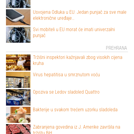
Usvojena Odluka u EU: Jedan punjač za sve male
elektronične uređaje…
Svi mobiteli u EU morat će imati univerzalni
punjač
PREHRANA
Tržišni inspektori kažnjavali zbog visokih cijena
kruha
Virus hepatitisa u smrznutom voću
Opoziva se Ledov sladoled Quattro
Bakterije u svakom trećem uzorku sladoleda
Zabranjena govedina iz J. Amerike završila na
tržištu BiH