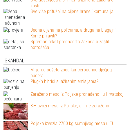
zaštiti…
Sve više pritužbi na cijene hrane i komunalija
Jedna cijena na policama, a druga na blagajni:
Kome prijaviti?
Spreman tekst prednacrta Zakona o zaštiti
potrošača
SKANDALI
Milijarde odšete zbog kancerogenog dječjeg
pudera!
Plug-in hibridi s lažiranim emisijama?
Zaraženo meso iz Poljske pronađeno i u Hrvatskoj
BiH uvozi meso iz Poljske, ali nije zaraženo
Poljska izvezla 2700 kg sumnjivog mesa u EU!