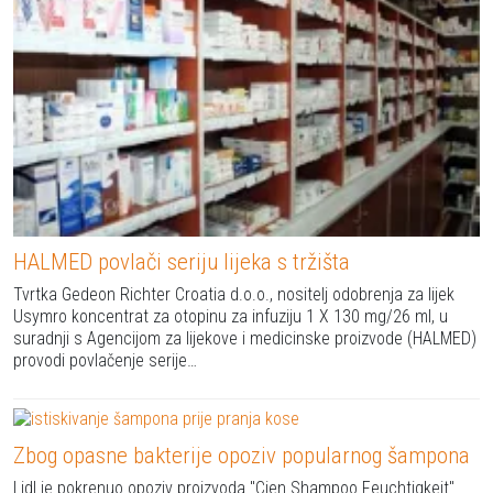
HALMED povlači seriju lijeka s tržišta
Tvrtka Gedeon Richter Croatia d.o.o., nositelj odobrenja za lijek
Usymro koncentrat za otopinu za infuziju 1 X 130 mg/26 ml, u
suradnji s Agencijom za lijekove i medicinske proizvode (HALMED)
provodi povlačenje serije…
Zbog opasne bakterije opoziv popularnog šampona
Lidl je pokrenuo opoziv proizvoda "Cien Shampoo Feuchtigkeit"