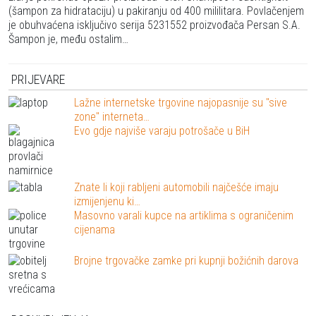
(šampon za hidrataciju) u pakiranju od 400 mililitara. Povlačenjem
je obuhvaćena isključivo serija 5231552 proizvođača Persan S.A.
Šampon je, među ostalim…
PRIJEVARE
Lažne internetske trgovine najopasnije su "sive
zone" interneta…
Evo gdje najviše varaju potrošače u BiH
Znate li koji rabljeni automobili najčešće imaju
izmijenjenu ki…
Masovno varali kupce na artiklima s ograničenim
cijenama
Brojne trgovačke zamke pri kupnji božićnih darova