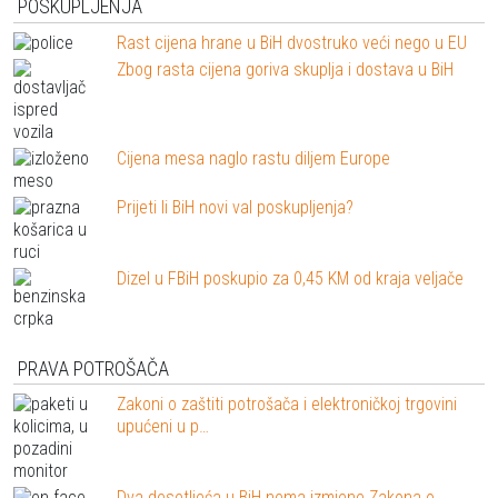
POSKUPLJENJA
Rast cijena hrane u BiH dvostruko veći nego u EU
Zbog rasta cijena goriva skuplja i dostava u BiH
Cijena mesa naglo rastu diljem Europe
Prijeti li BiH novi val poskupljenja?
Dizel u FBiH poskupio za 0,45 KM od kraja veljače
PRAVA POTROŠAČA
Zakoni o zaštiti potrošača i elektroničkoj trgovini
upućeni u p…
Dva desetljeća u BiH nema izmjene Zakona o