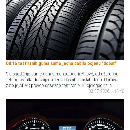
Od 16 testiranih guma samo jedna dobila ocjenu "dobar"
Cjelogodišnje gume danas moraju podnijeti sve, od užarenog
ljetnog asfalta do snijega, leda i kišnih zimskih dana. Upravo
zato je ADAC proveo opsežno testiranje 16 cjelogodišnjih…
03.07.2026. - 13:40