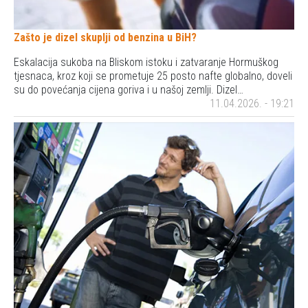
Zašto je dizel skuplji od benzina u BiH?
Eskalacija sukoba na Bliskom istoku i zatvaranje Hormuškog
tjesnaca, kroz koji se prometuje 25 posto nafte globalno, doveli
su do povećanja cijena goriva i u našoj zemlji. Dizel…
11.04.2026. - 19:21