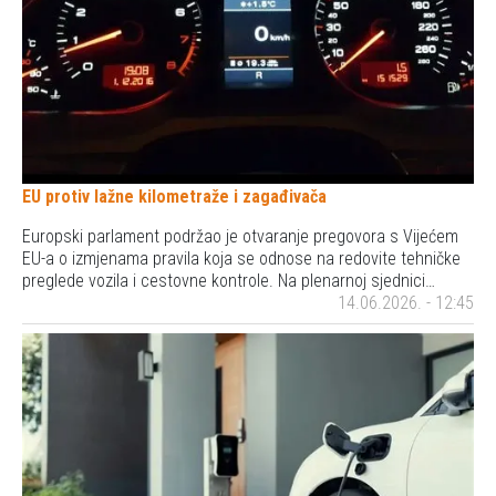
EU protiv lažne kilometraže i zagađivača
Europski parlament podržao je otvaranje pregovora s Vijećem
EU-a o izmjenama pravila koja se odnose na redovite tehničke
preglede vozila i cestovne kontrole. Na plenarnoj sjednici…
14.06.2026. - 12:45