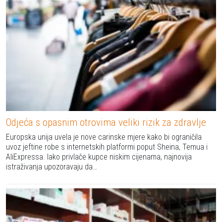
Odjeća s opasnim otrovima veliki rizik za zdravlje
Europska unija uvela je nove carinske mjere kako bi ograničila
uvoz jeftine robe s internetskih platformi poput Sheina, Temua i
AliExpressa. Iako privlače kupce niskim cijenama, najnovija
istraživanja upozoravaju da…