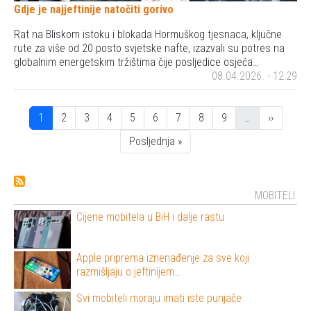
Gdje je najjeftinije natočiti gorivo
Rat na Bliskom istoku i blokada Hormuškog tjesnaca, ključne
rute za više od 20 posto svjetske nafte, izazvali su potres na
globalnim energetskim tržištima čije posljedice osjeća…
08.04.2026. - 12:29
Pagination
Stranica
Stranica
Stranica
Stranica
Stranica
Stranica
Stranica
Stranica
Stranica
Next pag
1
2
3
4
5
6
7
8
9
…
››
Posljednja stranica
Posljednja »
MOBITELI
Cijene mobitela u BiH i dalje rastu
Apple priprema iznenađenje za sve koji
razmišljaju o jeftinijem…
Svi mobiteli moraju imati iste punjače