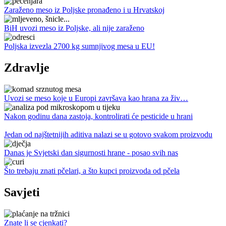
Zaraženo meso iz Poljske pronađeno i u Hrvatskoj
BiH uvozi meso iz Poljske, ali nije zaraženo
Poljska izvezla 2700 kg sumnjivog mesa u EU!
Zdravlje
Uvozi se meso koje u Europi završava kao hrana za živ…
Nakon godinu dana zastoja, kontrolirati će pesticide u hrani
Jedan od najštetnijih aditiva nalazi se u gotovo svakom proizvodu
Danas je Svjetski dan sigurnosti hrane - posao svih nas
Što trebaju znati pčelari, a što kupci proizvoda od pčela
Savjeti
Znate li se cjenkati?