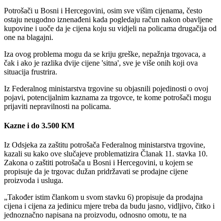
Potrošači u Bosni i Hercegovini, osim sve višim cijenama, često
ostaju neugodno iznenađeni kada pogledaju račun nakon obavljene
kupovine i uoče da je cijena koju su vidjeli na policama drugačija od
one na blagajni.
Iza ovog problema mogu da se kriju greške, nepažnja trgovaca, a
čak i ako je razlika dvije cijene 'sitna', sve je više onih koji ova
situacija frustrira.
Iz Federalnog ministarstva trgovine su objasnili pojedinosti o ovoj
pojavi, potencijalnim kaznama za trgovce, te kome potrošači mogu
prijaviti nepravilnosti na policama.
Kazne i do 3.500 KM
Iz Odsjeka za zaštitu potrošača Federalnog ministarstva trgovine,
kazali su kako ove slučajeve problematizira Članak 11. stavka 10.
Zakona o zaštiti potrošača u Bosni i Hercegovini, u kojem se
propisuje da je trgovac dužan pridržavati se prodajne cijene
proizvoda i usluga.
Također istim člankom u svom stavku 6) propisuje da prodajna
cijena i cijena za jedinicu mjere treba da budu jasno, vidljivo, čitko i
jednoznačno napisana na proizvodu, odnosno omotu, te na