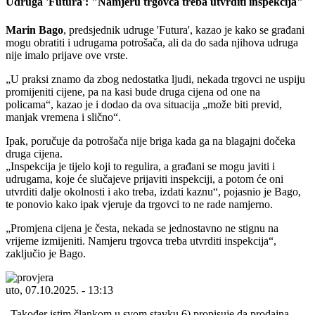
Udruga 'Futura': "Namjeru trgovca treba utvrditi inspekcija"
Marin Bago
, predsjednik udruge 'Futura', kazao je kako se građani
mogu obratiti i udrugama potrošača, ali da do sada njihova udruga
nije imalo prijave ove vrste.
U praksi znamo da zbog nedostatka ljudi, nekada trgovci ne uspiju
promijeniti cijene, pa na kasi bude druga cijena od one na
policama
, kazao je i dodao da ova situacija
može biti previd,
manjak vremena i slično
.
Ipak, poručuje da potrošača nije briga kada ga na blagajni dočeka
druga cijena.
Inspekcija je tijelo koji to regulira, a građani se mogu javiti i
udrugama, koje će slučajeve prijaviti inspekciji, a potom će oni
utvrditi dalje okolnosti i ako treba, izdati kaznu
, pojasnio je Bago,
te ponovio kako ipak vjeruje da trgovci to ne rade namjerno.
Promjena cijena je česta, nekada se jednostavno ne stignu na
vrijeme izmijeniti. Namjeru trgovca treba utvrditi inspekcija
,
zaključio je Bago.
uto, 07.10.2025. - 13:13
Također istim člankom u svom stavku 6) propisuje da prodajna