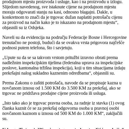
prodajnom mjestu proizvoda i usluge, kao i na proizvodu u izlogu.
Slijedom navedenog, sve istaknute cijene na prodajnom mjestu
moraju odgovarati stanju na kasi, odnosno blagajni. Dakle, u
konkretnom to znači da je trgovac dužan naplatiti potrošaču cijenu
za proizvod na način kako je to iskazano na prodajnom mjestu
,
objasnili su iz Odsjeka.
Naveli su da evidencija na području Federacije Bosne i Hercegovine
trenutačno ne postoji, budući da se ovakva vrsta prigovora najčešće
podnosi putem telefona, što i savjetuju.
Upute su da se sa takvom vrstom pritužbi izravno obrati prema
nadležnim inspekcijskim tijelima (federalna uprava za inspekcijske
poslove, kantonalna tržišna inspekcija), koji u tim situacijama izdaju
prekršajni nalog sukladno kaznenim odredbama
, objasnili su.
Prema Zakonu o zaštiti potrošača, navode da se propisuje kazna u
novčanom iznosu od 1.500 KM do 3.500 KM za prekršaj, ako se
trgovac ne pridržava prodajne cijene proizvoda ili usluga.
Isto tako ako je trgovac pravna osoba, za radnje iz stavka (1) ovog
članka kaznit će se za prekršaj odgovorna osoba u pravnoj osobi
novčanom kaznom u iznosu od 500 KM do 1.000 KM
, zaključili
su.