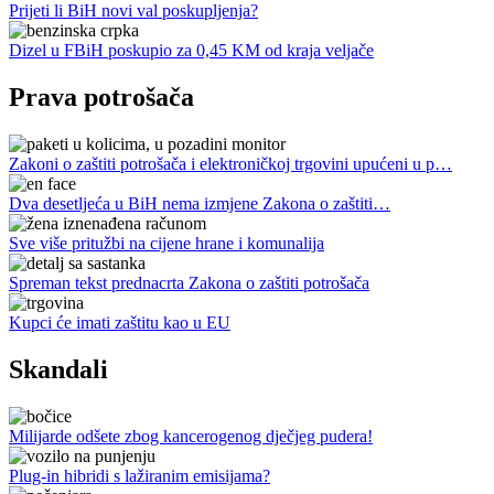
Prijeti li BiH novi val poskupljenja?
Dizel u FBiH poskupio za 0,45 KM od kraja veljače
Prava potrošača
Zakoni o zaštiti potrošača i elektroničkoj trgovini upućeni u p…
Dva desetljeća u BiH nema izmjene Zakona o zaštiti…
Sve više pritužbi na cijene hrane i komunalija
Spreman tekst prednacrta Zakona o zaštiti potrošača
Kupci će imati zaštitu kao u EU
Skandali
Milijarde odšete zbog kancerogenog dječjeg pudera!
Plug-in hibridi s lažiranim emisijama?