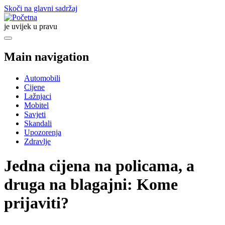
Skoči na glavni sadržaj
je uvijek u pravu
Main navigation
Automobili
Cijene
Lažnjaci
Mobitel
Savjeti
Skandali
Upozorenja
Zdravlje
Jedna cijena na policama, a
druga na blagajni: Kome
prijaviti?