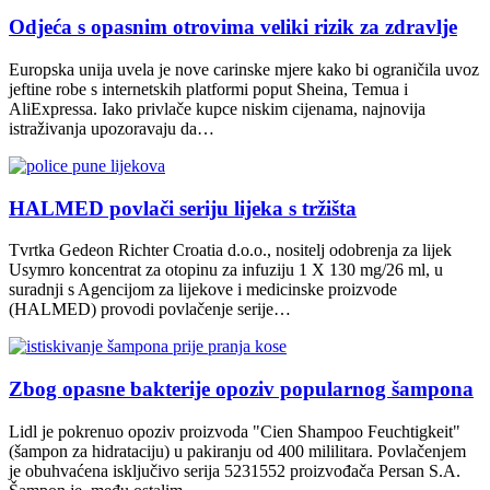
Odjeća s opasnim otrovima veliki rizik za zdravlje
Europska unija uvela je nove carinske mjere kako bi ograničila uvoz
jeftine robe s internetskih platformi poput Sheina, Temua i
AliExpressa. Iako privlače kupce niskim cijenama, najnovija
istraživanja upozoravaju da…
HALMED povlači seriju lijeka s tržišta
Tvrtka Gedeon Richter Croatia d.o.o., nositelj odobrenja za lijek
Usymro koncentrat za otopinu za infuziju 1 X 130 mg/26 ml, u
suradnji s Agencijom za lijekove i medicinske proizvode
(HALMED) provodi povlačenje serije…
Zbog opasne bakterije opoziv popularnog šampona
Lidl je pokrenuo opoziv proizvoda "Cien Shampoo Feuchtigkeit"
(šampon za hidrataciju) u pakiranju od 400 mililitara. Povlačenjem
je obuhvaćena isključivo serija 5231552 proizvođača Persan S.A.