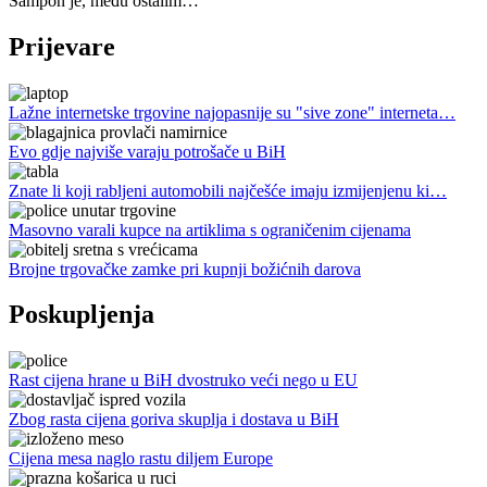
Šampon je, među ostalim…
Prijevare
Lažne internetske trgovine najopasnije su "sive zone" interneta…
Evo gdje najviše varaju potrošače u BiH
Znate li koji rabljeni automobili najčešće imaju izmijenjenu ki…
Masovno varali kupce na artiklima s ograničenim cijenama
Brojne trgovačke zamke pri kupnji božićnih darova
Poskupljenja
Rast cijena hrane u BiH dvostruko veći nego u EU
Zbog rasta cijena goriva skuplja i dostava u BiH
Cijena mesa naglo rastu diljem Europe