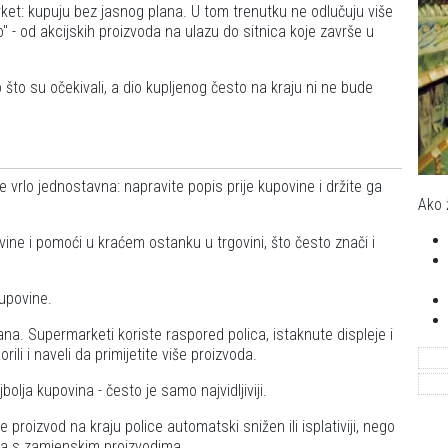
rket: kupuju bez jasnog plana. U tom trenutku ne odlučuju više
 - od akcijskih proizvoda na ulazu do sitnica koje završe u
 što su očekivali, a dio kupljenog često na kraju ni ne bude
je vrlo jednostavna: napravite popis prije kupovine i držite ga
Ako 
ine i pomoći u kraćem ostanku u trgovini, što često znači i
upovine.
ana. Supermarketi koriste raspored polica, istaknute displeje i
ili i naveli da primijetite više proizvoda.
jbolja kupovina - često je samo najvidljiviji.
 proizvod na kraju police automatski snižen ili isplativiji, nego
 ga s zamjenskim proizvodima.