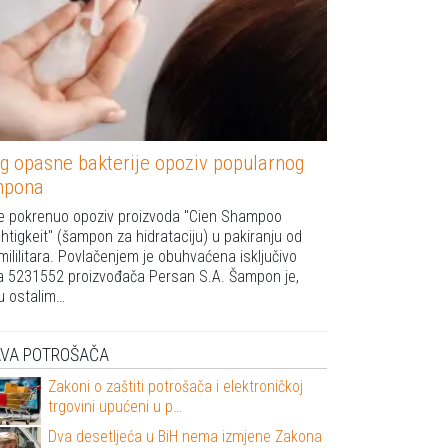
g opasne bakterije opoziv popularnog
mpona
 je pokrenuo opoziv proizvoda "Cien Shampoo
htigkeit" (šampon za hidrataciju) u pakiranju od
mililitara. Povlačenjem je obuhvaćena isključivo
ja 5231552 proizvođača Persan S.A. Šampon je,
 ostalim…
AVA POTROŠAČA
Zakoni o zaštiti potrošača i elektroničkoj
trgovini upućeni u p…
Dva desetljeća u BiH nema izmjene Zakona