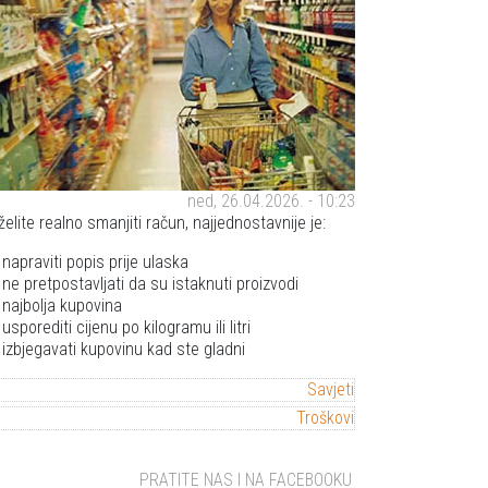
ned, 26.04.2026. - 10:23
želite realno smanjiti račun, najjednostavnije je:
napraviti popis prije ulaska
ne pretpostavljati da su istaknuti proizvodi
najbolja kupovina
usporediti cijenu po kilogramu ili litri
izbjegavati kupovinu kad ste gladni
Savjeti
Troškovi
PRATITE NAS I NA FACEBOOKU