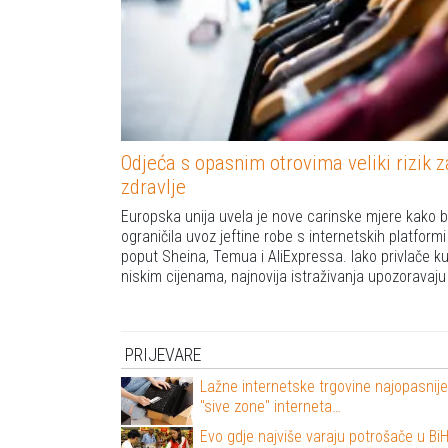
Odjeća s opasnim otrovima veliki rizik z
zdravlje
Europska unija uvela je nove carinske mjere kako b
ograničila uvoz jeftine robe s internetskih platformi
poput Sheina, Temua i AliExpressa. Iako privlače k
niskim cijenama, najnovija istraživanja upozoravaj
PRIJEVARE
Lažne internetske trgovine najopasnij
"sive zone" interneta…
Evo gdje najviše varaju potrošače u Bi