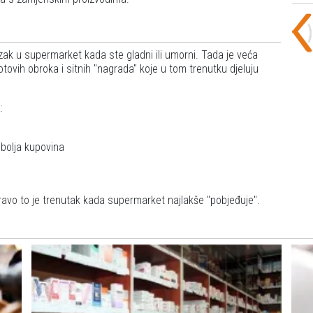
zak u supermarket kada ste gladni ili umorni. Tada je veća
tovih obroka i sitnih "nagrada" koje u tom trenutku djeluju
:
jbolja kupovina
ravo to je trenutak kada supermarket najlakše "pobjeđuje".