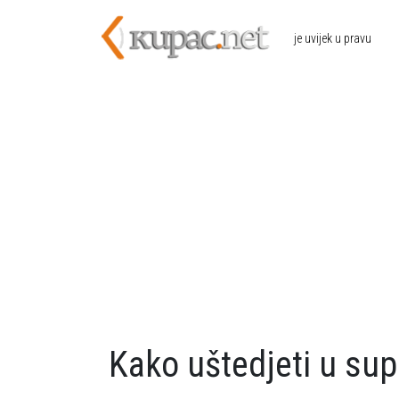
Skoči na glavni sadržaj
je uvijek u pravu
Kako uštedjeti u su