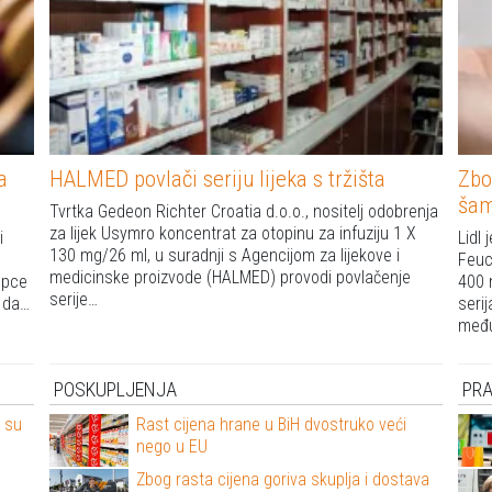
a
HALMED povlači seriju lijeka s tržišta
Zbo
ša
Tvrtka Gedeon Richter Croatia d.o.o., nositelj odobrenja
za lijek Usymro koncentrat za otopinu za infuziju 1 X
i
Lidl
130 mg/26 ml, u suradnji s Agencijom za lijekove i
Feuc
medicinske proizvode (HALMED) provodi povlačenje
upce
400 
serije…
u da…
seri
među
POSKUPLJENJA
PR
e su
Rast cijena hrane u BiH dvostruko veći
nego u EU
H
Zbog rasta cijena goriva skuplja i dostava