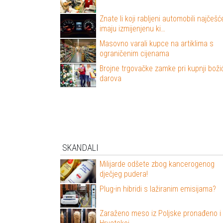
Znate li koji rabljeni automobili najčešć
imaju izmijenjenu ki…
Masovno varali kupce na artiklima s
ograničenim cijenama
Brojne trgovačke zamke pri kupnji boži
darova
SKANDALI
Milijarde odšete zbog kancerogenog
dječjeg pudera!
Plug-in hibridi s lažiranim emisijama?
Zaraženo meso iz Poljske pronađeno i