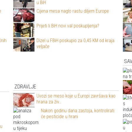
u BiH
e
Cijena mesa naglo rastu diljem Europe
Prijeti li BiH novi val poskupljenja?
ćnih
Dizel u FBiH poskupio za 0,45 KM od kraja
veljače
SAV
ZDRAVLJE
Uvozi se meso koje u Europi završava kao
hrana za živ…
Nakon godinu dana zastoja, kontrolirati
će pesticide u hrani
 u