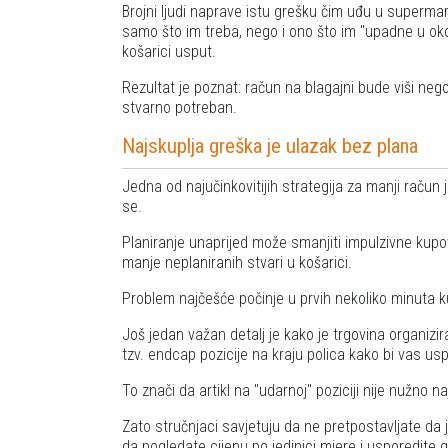
Brojni ljudi naprave istu grešku čim uđu u superma
samo što im treba, nego i ono što im "upadne u oko"
košarici usput.
Rezultat je poznat: račun na blagajni bude viši nego
stvarno potreban.
Najskuplja greška je ulazak bez plana
Jedna od najučinkovitijih strategija za manji račun 
se.
Planiranje unaprijed može smanjiti impulzivne kupov
manje neplaniranih stvari u košarici.
Problem najčešće počinje u prvih nekoliko minuta k
Još jedan važan detalj je kako je trgovina organizir
tzv. endcap pozicije na kraju polica kako bi vas uspor
To znači da artikl na "udarnoj" poziciji nije nužno na
Zato stručnjaci savjetuju da ne pretpostavljate da je
da pogledate cijenu po jedinici mjere i usporedite