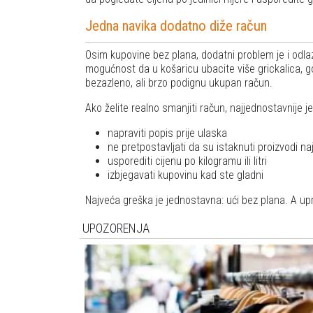
Jedna navika dodatno diže račun
Osim kupovine bez plana, dodatni problem je i odla
mogućnost da u košaricu ubacite više grickalica, go
bezazleno, ali brzo podignu ukupan račun.
Ako želite realno smanjiti račun, najjednostavnije je
napraviti popis prije ulaska
ne pretpostavljati da su istaknuti proizvodi na
usporediti cijenu po kilogramu ili litri
izbjegavati kupovinu kad ste gladni
Najveća greška je jednostavna: ući bez plana. A up
UPOZORENJA