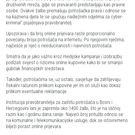
društvenih mreža, gdje se prevaranti predstavljaju kao pravne
osobe. Ovakve žalbe premašuju potrošačka prava i odnose se
na kaznena djela te se upućuju nadležnim odjelima za cyber-
kriminal
pojašnjava pravobranitelj.
Upozorava i da broj online prijevara raste proporcionalno
povećanju broja potrošača na internetu. Po njegovim riječima,
najčešće je riječ o needuciranosti i naivnosti potrošača.
Smatra da je jako važno kroz medijske kampanje i izobrazbu
podizati svijest o rizicima online kupovine kako bi se smanjio
gubitak financijskih sredstava.
Također, potrošačima se, uz ostalo, savjetuje da zahtijevaju
fiskalni računom prilikom kupovine jer im on služi kao dokaz
prilikom eventualne reklamacije.
Institucija pravobranitelja za zaštitu potrošača u Bosni i
Hercegovini lani je zaprimila oko 1400 žalbi, što je na sličnoj
razini kao i godinu dana ranije. Najveći broj pritužbi odnosi se
na komunalne i telekomunikacijske usluge, dok se istovremeno
bilježi porast online prijevara.