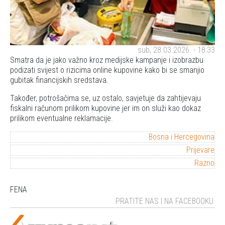
sub, 28.03.2026. - 18:33
Smatra da je jako važno kroz medijske kampanje i izobrazbu
podizati svijest o rizicima online kupovine kako bi se smanjio
gubitak financijskih sredstava.
Također, potrošačima se, uz ostalo, savjetuje da zahtijevaju
fiskalni računom prilikom kupovine jer im on služi kao dokaz
prilikom eventualne reklamacije.
Bosna i Hercegovina
Prijevare
Razno
FENA
PRATITE NAS I NA FACEBOOKU