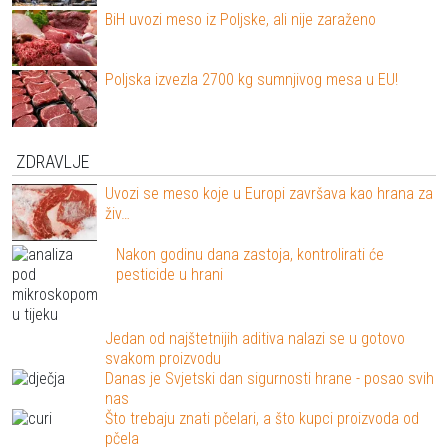
BiH uvozi meso iz Poljske, ali nije zaraženo
Poljska izvezla 2700 kg sumnjivog mesa u EU!
ZDRAVLJE
Uvozi se meso koje u Europi završava kao hrana za
živ…
Nakon godinu dana zastoja, kontrolirati će
pesticide u hrani
Jedan od najštetnijih aditiva nalazi se u gotovo
svakom proizvodu
Danas je Svjetski dan sigurnosti hrane - posao svih
nas
Što trebaju znati pčelari, a što kupci proizvoda od
pčela