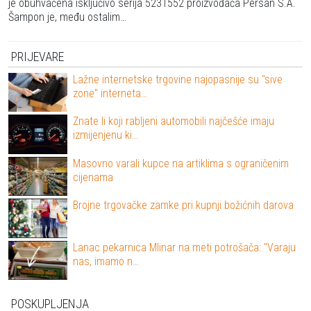
je obuhvaćena isključivo serija 5231552 proizvođača Persan S.A.
Šampon je, među ostalim…
PRIJEVARE
Lažne internetske trgovine najopasnije su "sive
zone" interneta…
Znate li koji rabljeni automobili najčešće imaju
izmijenjenu ki…
Masovno varali kupce na artiklima s ograničenim
cijenama
Brojne trgovačke zamke pri kupnji božićnih darova
Lanac pekarnica Mlinar na meti potrošača: "Varaju
nas, imamo n…
POSKUPLJENJA