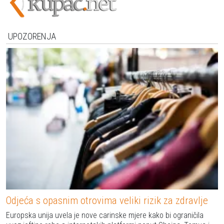
UPOZORENJA
Odjeća s opasnim otrovima veliki rizik za zdravlje
Europska unija uvela je nove carinske mjere kako bi ograničila