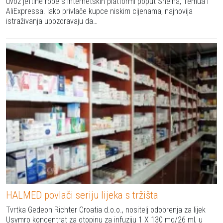
uvoz jeftine robe s internetskih platformi poput Sheina, Temua i
AliExpressa. Iako privlače kupce niskim cijenama, najnovija
istraživanja upozoravaju da…
HALMED povlači seriju lijeka s tržišta
Tvrtka Gedeon Richter Croatia d.o.o., nositelj odobrenja za lijek
Usymro koncentrat za otopinu za infuziju 1 X 130 mg/26 ml, u