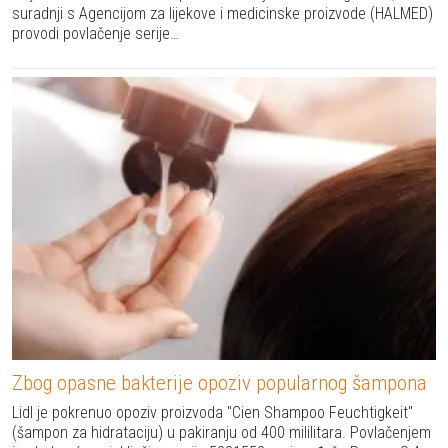
suradnji s Agencijom za lijekove i medicinske proizvode (HALMED)
provodi povlačenje serije…
Zbog opasne bakterije opoziv popularnog šampona
Lidl je pokrenuo opoziv proizvoda "Cien Shampoo Feuchtigkeit"
(šampon za hidrataciju) u pakiranju od 400 mililitara. Povlačenjem