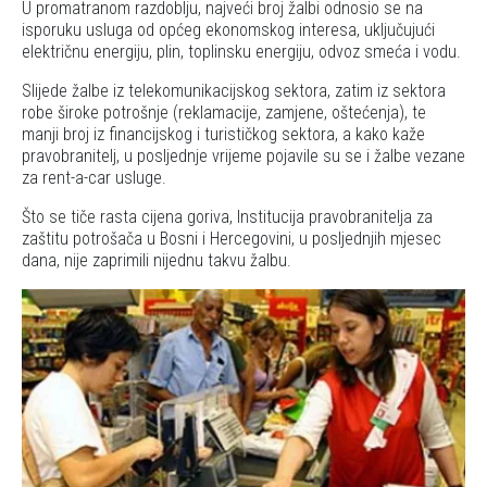
U promatranom razdoblju, najveći broj žalbi odnosio se na
isporuku usluga od općeg ekonomskog interesa, uključujući
električnu energiju, plin, toplinsku energiju, odvoz smeća i vodu.
Slijede žalbe iz telekomunikacijskog sektora, zatim iz sektora
robe široke potrošnje (reklamacije, zamjene, oštećenja), te
manji broj iz financijskog i turističkog sektora, a kako kaže
pravobranitelj, u posljednje vrijeme pojavile su se i žalbe vezane
za rent-a-car usluge.
Što se tiče rasta cijena goriva, Institucija pravobranitelja za
zaštitu potrošača u Bosni i Hercegovini, u posljednjih mjesec
dana, nije zaprimili nijednu takvu žalbu.