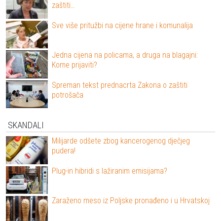
zaštiti…
Sve više pritužbi na cijene hrane i komunalija
Jedna cijena na policama, a druga na blagajni:
Kome prijaviti?
Spreman tekst prednacrta Zakona o zaštiti
potrošača
SKANDALI
Milijarde odšete zbog kancerogenog dječjeg
pudera!
Plug-in hibridi s lažiranim emisijama?
Zaraženo meso iz Poljske pronađeno i u Hrvatskoj