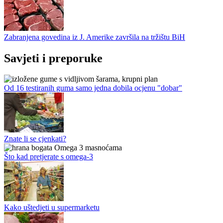
Zabranjena govedina iz J. Amerike završila na tržištu BiH
Savjeti i preporuke
Od 16 testiranih guma samo jedna dobila ocjenu "dobar"
Znate li se cjenkati?
Što kad pretjerate s omega-3
Kako uštedjeti u supermarketu