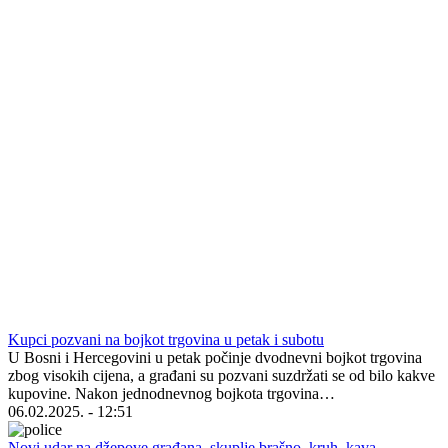
Kupci pozvani na bojkot trgovina u petak i subotu
U Bosni i Hercegovini u petak počinje dvodnevni bojkot trgovina
zbog visokih cijena, a građani su pozvani suzdržati se od bilo kakve
kupovine. Nakon jednodnevnog bojkota trgovina…
06.02.2025. - 12:51
Novi udar na džepove građana, skuplje brašno, kruh, kava...