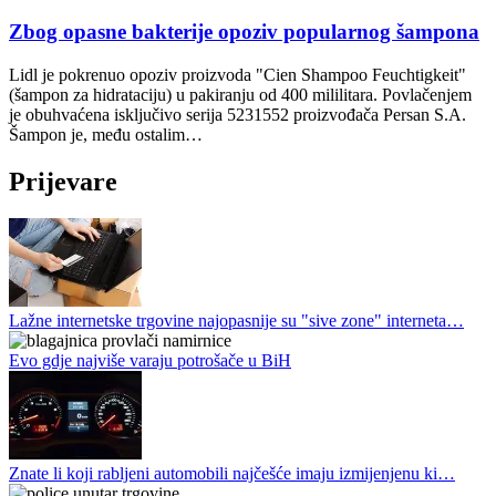
Zbog opasne bakterije opoziv popularnog šampona
Lidl je pokrenuo opoziv proizvoda "Cien Shampoo Feuchtigkeit"
(šampon za hidrataciju) u pakiranju od 400 mililitara. Povlačenjem
je obuhvaćena isključivo serija 5231552 proizvođača Persan S.A.
Šampon je, među ostalim…
Prijevare
Lažne internetske trgovine najopasnije su "sive zone" interneta…
Evo gdje najviše varaju potrošače u BiH
Znate li koji rabljeni automobili najčešće imaju izmijenjenu ki…