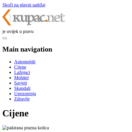
Skoči na glavni sadržaj
je uvijek u pravu
Main navigation
Automobili
Cijene
Lažnjaci
Mobitel
Savjeti
Skandali
Upozorenja
Zdravlje
Cijene