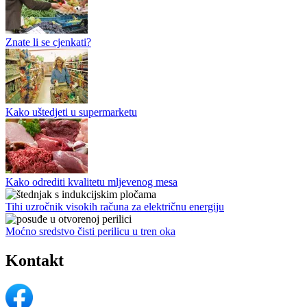
Znate li se cjenkati?
Kako uštedjeti u supermarketu
Kako odrediti kvalitetu mljevenog mesa
Tihi uzročnik visokih računa za električnu energiju
Moćno sredstvo čisti perilicu u tren oka
Kontakt