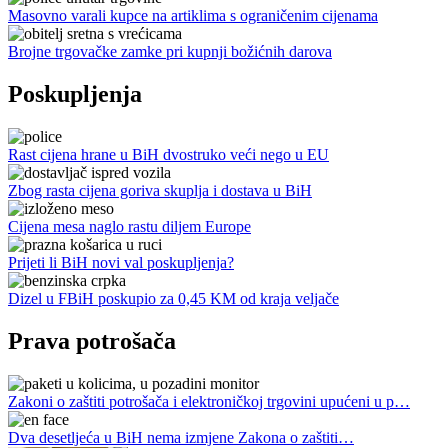
Masovno varali kupce na artiklima s ograničenim cijenama
Brojne trgovačke zamke pri kupnji božićnih darova
Poskupljenja
Rast cijena hrane u BiH dvostruko veći nego u EU
Zbog rasta cijena goriva skuplja i dostava u BiH
Cijena mesa naglo rastu diljem Europe
Prijeti li BiH novi val poskupljenja?
Dizel u FBiH poskupio za 0,45 KM od kraja veljače
Prava potrošača
Zakoni o zaštiti potrošača i elektroničkoj trgovini upućeni u p…
Dva desetljeća u BiH nema izmjene Zakona o zaštiti…