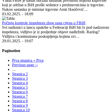
Vlada FBiH je danas održala sastanak povodom bojkota kupovine
koji je održan u BiH prošle sedmice s predstavnicima iz trgovine.
Nakon sastanka je ministar trgovine Amir Hasičević…
03.02.2025. - 18:09
Počinju kontrole inspektora zbog rasta cijena u FBiH
Svi sudionici u lancu opskrbe u Federaciji BiH bit će pod nadzorom
inspektora, vidljivo je iz posljednje objave nadležnih. Razlog?
Vidljiva i kontinuirana poskupljenja kojima svi…
29.01.2025. - 19:07
Pagination
Prva stranica
« Prva
Previous page
‹‹
…
Stranica
2
Stranica
3
Stranica
4
Stranica
5
Stranica
6
Stranica
7
Stranica
8
Stranica
9
Stranica
10