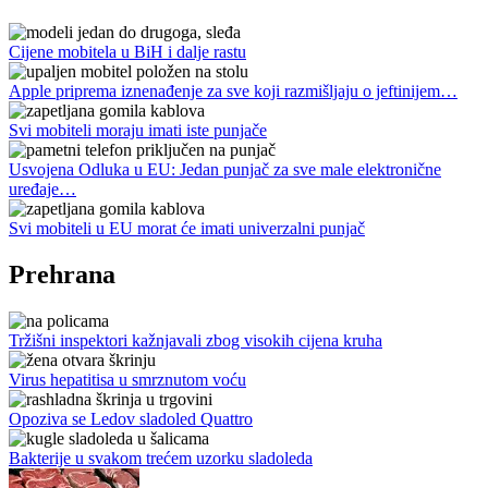
Cijene mobitela u BiH i dalje rastu
Apple priprema iznenađenje za sve koji razmišljaju o jeftinijem…
Svi mobiteli moraju imati iste punjače
Usvojena Odluka u EU: Jedan punjač za sve male elektronične
uređaje…
Svi mobiteli u EU morat će imati univerzalni punjač
Prehrana
Tržišni inspektori kažnjavali zbog visokih cijena kruha
Virus hepatitisa u smrznutom voću
Opoziva se Ledov sladoled Quattro
Bakterije u svakom trećem uzorku sladoleda