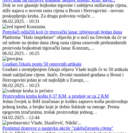
Dok se sve glasnije bojkotira trgovine i zahtijeva snižavanje cijena,
stiže najava o novom rastu cijena u Bosni i Hercegovini - novom
poskupljenju kruha. Za drugu polovinu veljače…
06.02.2025. - 10:31
Potrošači odlučili koji će trgovački lanac izbjegavati tjedan dana
Platforma "Halo inspektore" objavila je u noći na četvrtak da će se
od subote na tjedan dana zbog rasta cijena osnovnih prehrambenih
proizvoda bojkotirati trgovački lanac Konzum,…
06.02.2025. - 10:25
Građani čekaju popis 50 osnovnih artikala
Građani s nestrpljenjem čekaju objavu Vlade kojih će to 50 artikala
imati zaključane cijene. Inače, životni standard građana u Bosni i
Hercegovini jedan je od najlošijih u Europi,…
06.02.2025. - 10:23
Proizvodnja kruha košta 0,37 KM, a prodaje se za 2 KM
Jedan čovjek iz BiH izračunao je koliko zapravo košta proizvodnja
jednog kruha, a brojke koje je dobio šokirale su mnoge. Prema
njegovim izračunima, trošak proizvodnje jednog…
04.02.2025. - 12:44
Postignut dogovor o nastavku akcije "zaključavanja cijena"