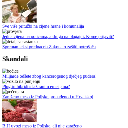
Sve više pritužbi na cijene hrane i komunalija
Jedna cijena na policama, a druga na blagajni: Kome prijaviti?
Spreman tekst prednacrta Zakona o zaštiti potrošača
Skandali
Milijarde odšete zbog kancerogenog dječjeg pudera!
Plug-in hibridi s lažiranim emisijama?
Zaraženo meso iz Poljske pronađeno i u Hrvatskoj
BiH uvozi meso iz Poljske, ali nije zaraženo