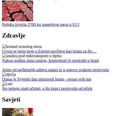
Poljska izvezla 2700 kg sumnjivog mesa u EU!
Zdravlje
Uvozi se meso koje u Europi završava kao hrana za živ…
Nakon godinu dana zastoja, kontrolirati će pesticide u hrani
Jedan od najštetnijih aditiva nalazi se u gotovo svakom proizvodu
Danas je Svjetski dan sigurnosti hrane - posao svih nas
Što trebaju znati pčelari, a što kupci proizvoda od pčela
Savjeti