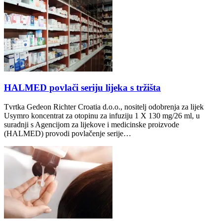
HALMED povlači seriju lijeka s tržišta
Tvrtka Gedeon Richter Croatia d.o.o., nositelj odobrenja za lijek
Usymro koncentrat za otopinu za infuziju 1 X 130 mg/26 ml, u
suradnji s Agencijom za lijekove i medicinske proizvode
(HALMED) provodi povlačenje serije…