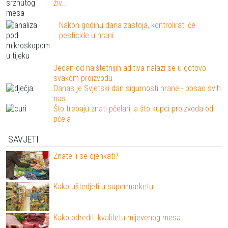
živ…
Nakon godinu dana zastoja, kontrolirati će
pesticide u hrani
Jedan od najštetnijih aditiva nalazi se u gotovo
svakom proizvodu
Danas je Svjetski dan sigurnosti hrane - posao svih
nas
Što trebaju znati pčelari, a što kupci proizvoda od
pčela
SAVJETI
Znate li se cjenkati?
Kako uštedjeti u supermarketu
Kako odrediti kvalitetu mljevenog mesa