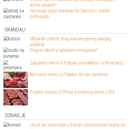
Kome prijaviti?
Spreman tekst prednacrta Zakona o zaštiti
potrošača
SKANDALI
Milijarde odšete zbog kancerogenog dječjeg
pudera!
Plug-in hibridi s lažiranim emisijama?
Zaraženo meso iz Poljske pronađeno i u Hrvatskoj
BiH uvozi meso iz Poljske, ali nije zaraženo
Poljska izvezla 2700 kg sumnjivog mesa u EU!
ZDRAVLJE
Uvozi se meso koje u Europi završava kao hrana za