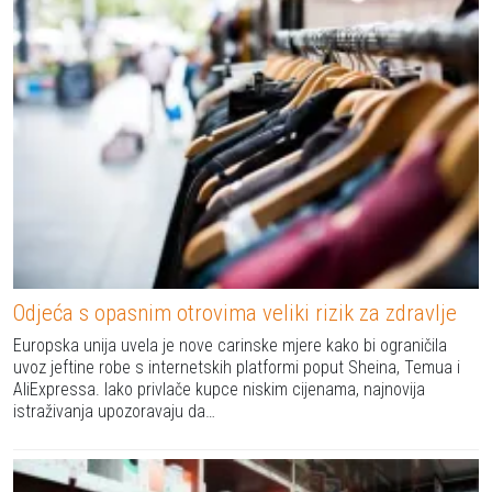
Odjeća s opasnim otrovima veliki rizik za zdravlje
Europska unija uvela je nove carinske mjere kako bi ograničila
uvoz jeftine robe s internetskih platformi poput Sheina, Temua i
AliExpressa. Iako privlače kupce niskim cijenama, najnovija
istraživanja upozoravaju da…