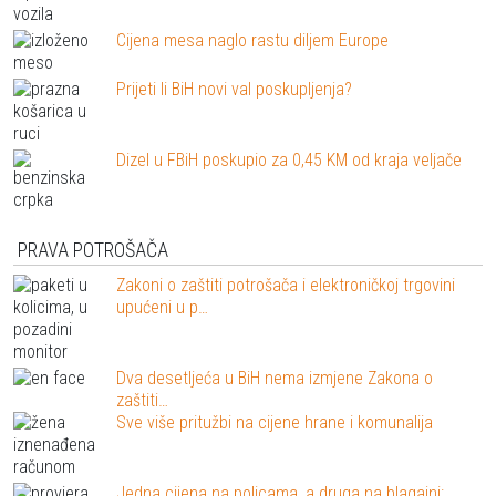
Cijena mesa naglo rastu diljem Europe
Prijeti li BiH novi val poskupljenja?
Dizel u FBiH poskupio za 0,45 KM od kraja veljače
PRAVA POTROŠAČA
Zakoni o zaštiti potrošača i elektroničkoj trgovini
upućeni u p…
Dva desetljeća u BiH nema izmjene Zakona o
zaštiti…
Sve više pritužbi na cijene hrane i komunalija
Jedna cijena na policama, a druga na blagajni: