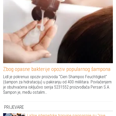
Zbog opasne bakterije opoziv popularnog šampona
Lidl je pokrenuo opoziv proizvoda "Cien Shampoo Feuchtigkeit"
(šampon za hidrataciju) u pakiranju od 400 mililitara. Povlačenjem
je obuhvaćena isključivo serija 5231552 proizvođača Persan S.A.
Šampon je, među ostalim…
PRIJEVARE
Lažne internetske trgovine najopasnije su "sive