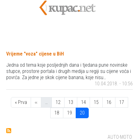
Vrijeme "voza" cijene u BiH
Jedna od tema koje posljednjih dana i tjedana pune novinske
stupce, prostore portala i drugih medija u regiji su cijene voća i
povrća. Za jedne je skok cijene banana, koje nisu…
10.04.2018. - 10:56
Pagination
Prva stranica
Previous page
Stranica
Stranica
Stranica
Stranica
Stranica
Stranica
« Prva
‹‹
…
12
13
14
15
16
17
Stranica
Stranica
Stranica
18
19
20
AUTO-MOTO