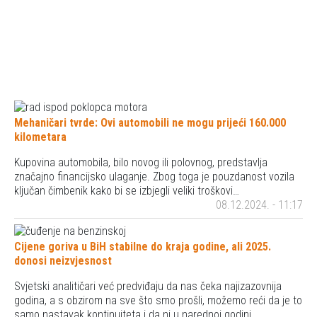
Mehaničari tvrde: Ovi automobili ne mogu prijeći 160.000
kilometara
Kupovina automobila, bilo novog ili polovnog, predstavlja
značajno financijsko ulaganje. Zbog toga je pouzdanost vozila
ključan čimbenik kako bi se izbjegli veliki troškovi…
08.12.2024. - 11:17
Cijene goriva u BiH stabilne do kraja godine, ali 2025.
donosi neizvjesnost
Svjetski analitičari već predviđaju da nas čeka najizazovnija
godina, a s obzirom na sve što smo prošli, možemo reći da je to
samo nastavak kontinuiteta i da ni u narednoj godini…