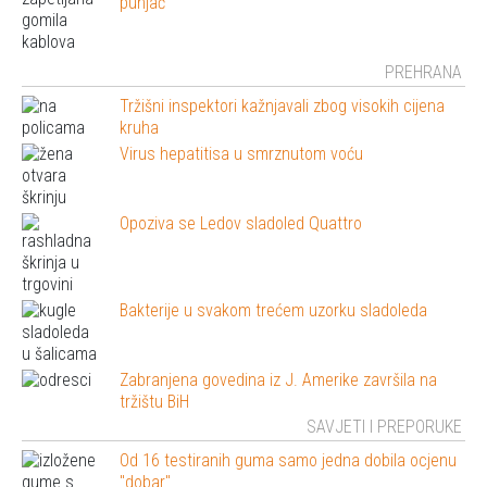
punjač
PREHRANA
Tržišni inspektori kažnjavali zbog visokih cijena
kruha
Virus hepatitisa u smrznutom voću
Opoziva se Ledov sladoled Quattro
Bakterije u svakom trećem uzorku sladoleda
Zabranjena govedina iz J. Amerike završila na
tržištu BiH
SAVJETI I PREPORUKE
Od 16 testiranih guma samo jedna dobila ocjenu
"dobar"