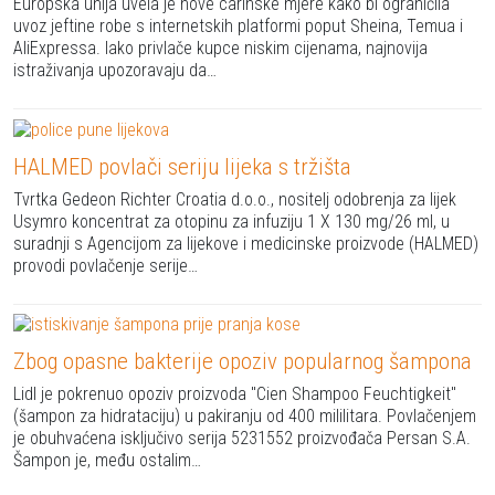
Europska unija uvela je nove carinske mjere kako bi ograničila
uvoz jeftine robe s internetskih platformi poput Sheina, Temua i
AliExpressa. Iako privlače kupce niskim cijenama, najnovija
istraživanja upozoravaju da…
HALMED povlači seriju lijeka s tržišta
Tvrtka Gedeon Richter Croatia d.o.o., nositelj odobrenja za lijek
Usymro koncentrat za otopinu za infuziju 1 X 130 mg/26 ml, u
suradnji s Agencijom za lijekove i medicinske proizvode (HALMED)
provodi povlačenje serije…
Zbog opasne bakterije opoziv popularnog šampona
Lidl je pokrenuo opoziv proizvoda "Cien Shampoo Feuchtigkeit"
(šampon za hidrataciju) u pakiranju od 400 mililitara. Povlačenjem
je obuhvaćena isključivo serija 5231552 proizvođača Persan S.A.
Šampon je, među ostalim…