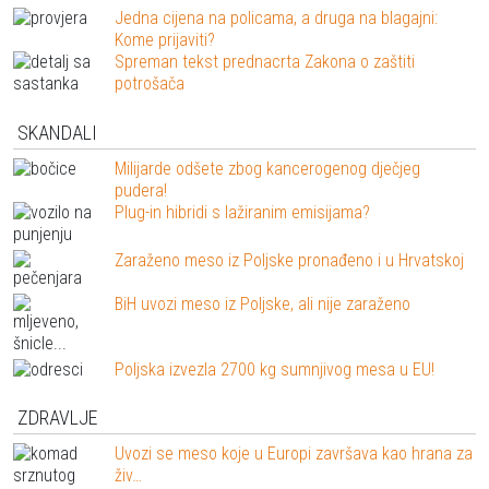
Jedna cijena na policama, a druga na blagajni:
Kome prijaviti?
Spreman tekst prednacrta Zakona o zaštiti
potrošača
SKANDALI
Milijarde odšete zbog kancerogenog dječjeg
pudera!
Plug-in hibridi s lažiranim emisijama?
Zaraženo meso iz Poljske pronađeno i u Hrvatskoj
BiH uvozi meso iz Poljske, ali nije zaraženo
Poljska izvezla 2700 kg sumnjivog mesa u EU!
ZDRAVLJE
Uvozi se meso koje u Europi završava kao hrana za
živ…