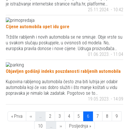
je istraživanje internetske stranice nafta.hr, platforme…
25.11.2024. - 10:42
Cijene automobila opet idu gore
Tržište rabljenih i novih automobila se ne smiruje. Obje vrste su
u svakom slučaju poskupjele, u ovisnosti od modela. No,
europska pravila donose i nove cijene. Udruga proizvođača…
01.06.2023. - 11:04
Objavljen godišnji indeks pouzdanosti rabljenih automobila
Kupovina rabljenog automobila često zna biti lutrija jer odabir
automobila koji će vas dobro služiti i što manje koštati u vidu
popravaka je nimalo lak zadatak. Pogotovo se to…
19.05.2023. - 14:09
Pagination
Prva stranica
Previous page
Stranica
Stranica
Stranica
Stranica
Stranica
Stranica
Stranica
Stranic
« Prva
‹‹
…
2
3
4
5
6
7
8
9
Stranica
Next page
Posljednja stranica
10
…
››
Posljednja »