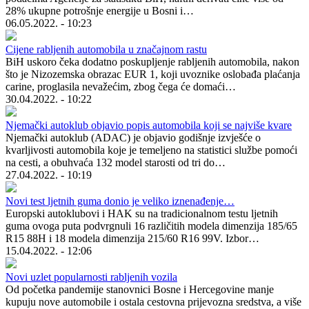
28% ukupne potrošnje energije u Bosni i…
06.05.2022. - 10:23
Cijene rabljenih automobila u značajnom rastu
BiH uskoro čeka dodatno poskupljenje rabljenih automobila, nakon
što je Nizozemska obrazac EUR 1, koji uvoznike oslobađa plaćanja
carine, proglasila nevažećim, zbog čega će domaći…
30.04.2022. - 10:22
Njemački autoklub objavio popis automobila koji se najviše kvare
Njemački autoklub (ADAC) je objavio godišnje izvješće o
kvarljivosti automobila koje je temeljeno na statistici službe pomoći
na cesti, a obuhvaća 132 model starosti od tri do…
27.04.2022. - 10:19
Novi test ljetnih guma donio je veliko iznenađenje…
Europski autoklubovi i HAK su na tradicionalnom testu ljetnih
guma ovoga puta podvrgnuli 16 različitih modela dimenzija 185/65
R15 88H i 18 modela dimenzija 215/60 R16 99V. Izbor…
15.04.2022. - 12:06
Novi uzlet popularnosti rabljenih vozila
Od početka pandemije stanovnici Bosne i Hercegovine manje
kupuju nove automobile i ostala cestovna prijevozna sredstva, a više