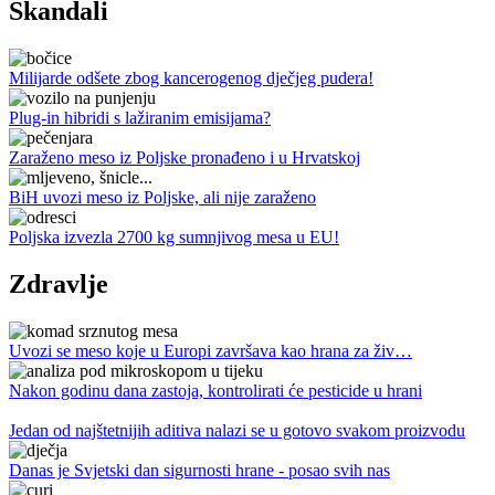
Skandali
Milijarde odšete zbog kancerogenog dječjeg pudera!
Plug-in hibridi s lažiranim emisijama?
Zaraženo meso iz Poljske pronađeno i u Hrvatskoj
BiH uvozi meso iz Poljske, ali nije zaraženo
Poljska izvezla 2700 kg sumnjivog mesa u EU!
Zdravlje
Uvozi se meso koje u Europi završava kao hrana za živ…
Nakon godinu dana zastoja, kontrolirati će pesticide u hrani
Jedan od najštetnijih aditiva nalazi se u gotovo svakom proizvodu
Danas je Svjetski dan sigurnosti hrane - posao svih nas