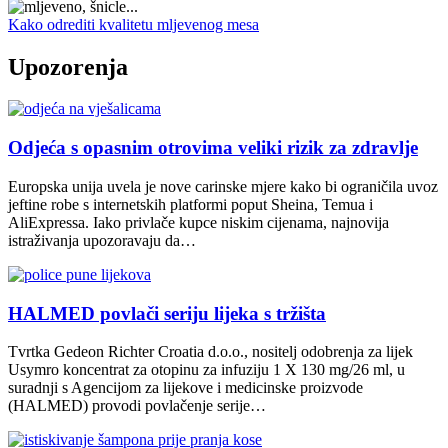
Kako odrediti kvalitetu mljevenog mesa
Upozorenja
Odjeća s opasnim otrovima veliki rizik za zdravlje
Europska unija uvela je nove carinske mjere kako bi ograničila uvoz
jeftine robe s internetskih platformi poput Sheina, Temua i
AliExpressa. Iako privlače kupce niskim cijenama, najnovija
istraživanja upozoravaju da…
HALMED povlači seriju lijeka s tržišta
Tvrtka Gedeon Richter Croatia d.o.o., nositelj odobrenja za lijek
Usymro koncentrat za otopinu za infuziju 1 X 130 mg/26 ml, u
suradnji s Agencijom za lijekove i medicinske proizvode
(HALMED) provodi povlačenje serije…