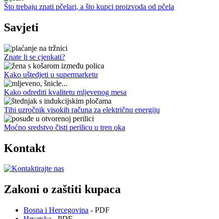
Što trebaju znati pčelari, a što kupci proizvoda od pčela
Savjeti
Znate li se cjenkati?
Kako uštedjeti u supermarketu
Kako odrediti kvalitetu mljevenog mesa
Tihi uzročnik visokih računa za električnu energiju
Moćno sredstvo čisti perilicu u tren oka
Kontakt
Zakoni o zaštiti kupaca
Bosna i Hercegovina
- PDF
Hrvatska
- PDF