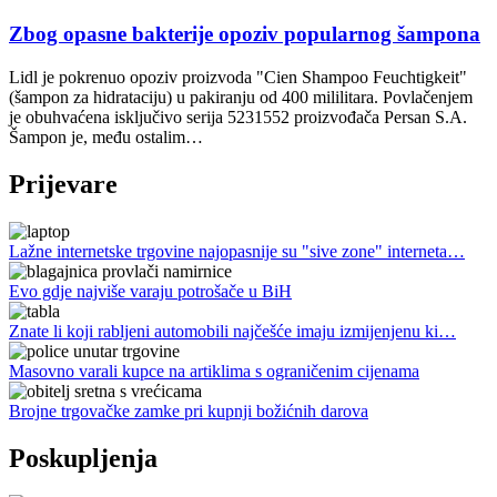
Zbog opasne bakterije opoziv popularnog šampona
Lidl je pokrenuo opoziv proizvoda "Cien Shampoo Feuchtigkeit"
(šampon za hidrataciju) u pakiranju od 400 mililitara. Povlačenjem
je obuhvaćena isključivo serija 5231552 proizvođača Persan S.A.
Šampon je, među ostalim…
Prijevare
Lažne internetske trgovine najopasnije su "sive zone" interneta…
Evo gdje najviše varaju potrošače u BiH
Znate li koji rabljeni automobili najčešće imaju izmijenjenu ki…
Masovno varali kupce na artiklima s ograničenim cijenama
Brojne trgovačke zamke pri kupnji božićnih darova
Poskupljenja