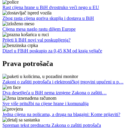
Rast cijena hrane u BiH dvostruko veći nego u EU
Zbog rasta cijena goriva skuplja i dostava u BiH
Cijena mesa naglo rastu diljem Europe
Prijeti li BiH novi val poskupljenja?
Dizel u FBiH poskupio za 0,45 KM od kraja veljače
Prava potrošača
Zakoni o zaštiti potrošača i elektroničkoj trgovini upućeni u p…
Dva desetljeća u BiH nema izmjene Zakona o zaštiti…
Sve više pritužbi na cijene hrane i komunalija
Jedna cijena na policama, a druga na blagajni: Kome prijaviti?
Spreman tekst prednacrta Zakona o zaštiti potrošača