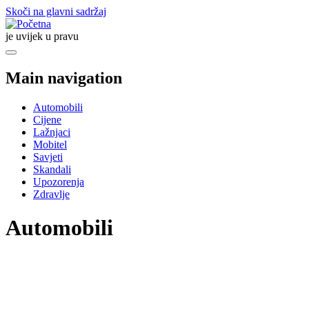
Skoči na glavni sadržaj
je uvijek u pravu
Main navigation
Automobili
Cijene
Lažnjaci
Mobitel
Savjeti
Skandali
Upozorenja
Zdravlje
Automobili