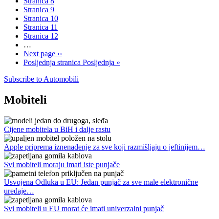
Stranica
8
Stranica
9
Stranica
10
Stranica
11
Stranica
12
…
Next page
››
Posljednja stranica
Posljednja »
Subscribe to Automobili
Mobiteli
Cijene mobitela u BiH i dalje rastu
Apple priprema iznenađenje za sve koji razmišljaju o jeftinijem…
Svi mobiteli moraju imati iste punjače
Usvojena Odluka u EU: Jedan punjač za sve male elektronične
uređaje…
Svi mobiteli u EU morat će imati univerzalni punjač