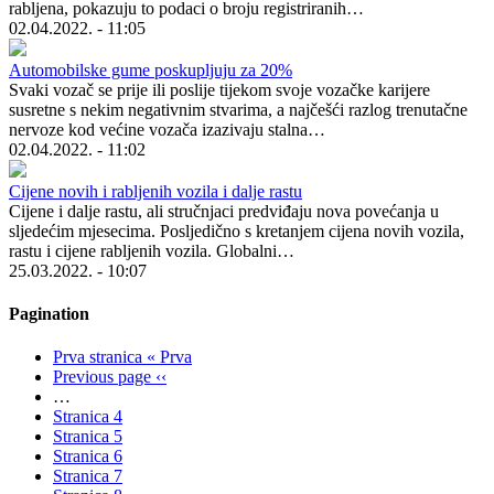
rabljena, pokazuju to podaci o broju registriranih…
02.04.2022. - 11:05
Automobilske gume poskupljuju za 20%
Svaki vozač se prije ili poslije tijekom svoje vozačke karijere
susretne s nekim negativnim stvarima, a najčešći razlog trenutačne
nervoze kod većine vozača izazivaju stalna…
02.04.2022. - 11:02
Cijene novih i rabljenih vozila i dalje rastu
Cijene i dalje rastu, ali stručnjaci predviđaju nova povećanja u
sljedećim mjesecima. Posljedično s kretanjem cijena novih vozila,
rastu i cijene rabljenih vozila. Globalni…
25.03.2022. - 10:07
Pagination
Prva stranica
« Prva
Previous page
‹‹
…
Stranica
4
Stranica
5
Stranica
6
Stranica
7