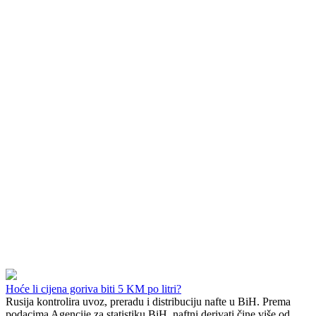
Hoće li cijena goriva biti 5 KM po litri?
Rusija kontrolira uvoz, preradu i distribuciju nafte u BiH. Prema
podacima Agencije za statistiku BiH, naftni derivati čine više od