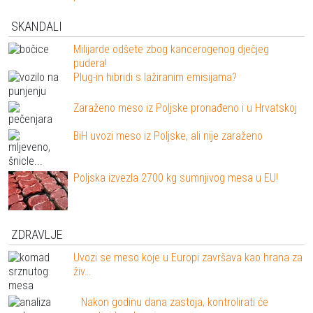
SKANDALI
Milijarde odšete zbog kancerogenog dječjeg
pudera!
Plug-in hibridi s lažiranim emisijama?
Zaraženo meso iz Poljske pronađeno i u Hrvatskoj
BiH uvozi meso iz Poljske, ali nije zaraženo
Poljska izvezla 2700 kg sumnjivog mesa u EU!
ZDRAVLJE
Uvozi se meso koje u Europi završava kao hrana za
živ…
Nakon godinu dana zastoja, kontrolirati će