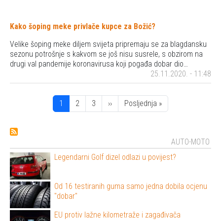
Kako šoping meke privlače kupce za Božić?
Velike šoping meke diljem svijeta pripremaju se za blagdansku
sezonu potrošnje s kakvom se još nisu susrele, s obzirom na
drugi val pandemije koronavirusa koji pogađa dobar dio…
25.11.2020. - 11:48
Pagination
Stranica
Stranica
Stranica
Next page
Posljednja stranica
1
2
3
››
Posljednja »
AUTO-MOTO
Legendarni Golf dizel odlazi u povijest?
Od 16 testiranih guma samo jedna dobila ocjenu
"dobar"
EU protiv lažne kilometraže i zagađivača