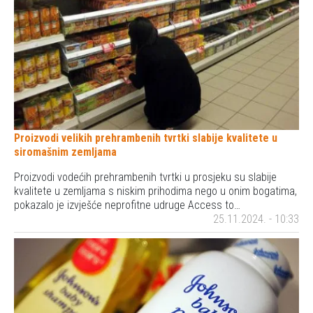
Proizvodi velikih prehrambenih tvrtki slabije kvalitete u
siromašnim zemljama
Proizvodi vodećih prehrambenih tvrtki u prosjeku su slabije
kvalitete u zemljama s niskim prihodima nego u onim bogatima,
pokazalo je izvješće neprofitne udruge Access to…
25.11.2024. - 10:33