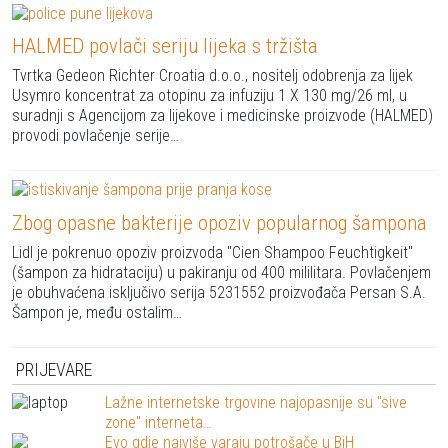
HALMED povlači seriju lijeka s tržišta
Tvrtka Gedeon Richter Croatia d.o.o., nositelj odobrenja za lijek
Usymro koncentrat za otopinu za infuziju 1 X 130 mg/26 ml, u
suradnji s Agencijom za lijekove i medicinske proizvode (HALMED)
provodi povlačenje serije…
Zbog opasne bakterije opoziv popularnog šampona
Lidl je pokrenuo opoziv proizvoda "Cien Shampoo Feuchtigkeit"
(šampon za hidrataciju) u pakiranju od 400 mililitara. Povlačenjem
je obuhvaćena isključivo serija 5231552 proizvođača Persan S.A.
Šampon je, među ostalim…
PRIJEVARE
Lažne internetske trgovine najopasnije su "sive
zone" interneta…
Evo gdje najviše varaju potrošače u BiH