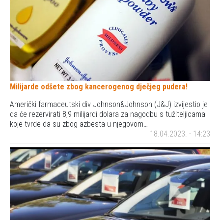
Milijarde odšete zbog kancerogenog dječjeg pudera!
Američki farmaceutski div Johnson&Johnson (J&J) izvijestio je
da će rezervirati 8,9 milijardi dolara za nagodbu s tužiteljicama
koje tvrde da su zbog azbesta u njegovom…
18.04.2023. - 14:23