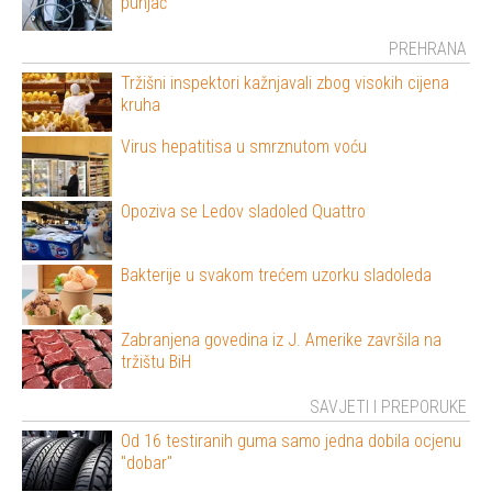
punjač
PREHRANA
Tržišni inspektori kažnjavali zbog visokih cijena
kruha
Virus hepatitisa u smrznutom voću
Opoziva se Ledov sladoled Quattro
Bakterije u svakom trećem uzorku sladoleda
Zabranjena govedina iz J. Amerike završila na
tržištu BiH
SAVJETI I PREPORUKE
Od 16 testiranih guma samo jedna dobila ocjenu
"dobar"