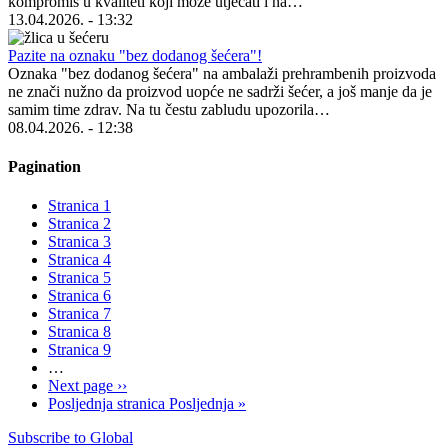
kompromis u kvaliteti koji može utjecati i na…
13.04.2026. - 13:32
Pazite na oznaku "bez dodanog šećera"!
Oznaka "bez dodanog šećera" na ambalaži prehrambenih proizvoda
ne znači nužno da proizvod uopće ne sadrži šećer, a još manje da je
samim time zdrav. Na tu čestu zabludu upozorila…
08.04.2026. - 12:38
Pagination
Stranica
1
Stranica
2
Stranica
3
Stranica
4
Stranica
5
Stranica
6
Stranica
7
Stranica
8
Stranica
9
…
Next page
››
Posljednja stranica
Posljednja »
Subscribe to Global