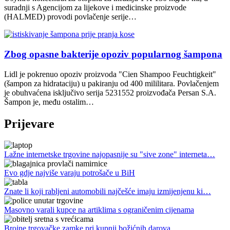
suradnji s Agencijom za lijekove i medicinske proizvode
(HALMED) provodi povlačenje serije…
Zbog opasne bakterije opoziv popularnog šampona
Lidl je pokrenuo opoziv proizvoda "Cien Shampoo Feuchtigkeit"
(šampon za hidrataciju) u pakiranju od 400 mililitara. Povlačenjem
je obuhvaćena isključivo serija 5231552 proizvođača Persan S.A.
Šampon je, među ostalim…
Prijevare
Lažne internetske trgovine najopasnije su "sive zone" interneta…
Evo gdje najviše varaju potrošače u BiH
Znate li koji rabljeni automobili najčešće imaju izmijenjenu ki…
Masovno varali kupce na artiklima s ograničenim cijenama
Brojne trgovačke zamke pri kupnji božićnih darova