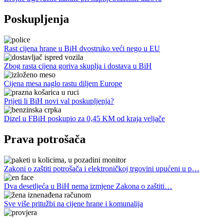
Poskupljenja
Rast cijena hrane u BiH dvostruko veći nego u EU
Zbog rasta cijena goriva skuplja i dostava u BiH
Cijena mesa naglo rastu diljem Europe
Prijeti li BiH novi val poskupljenja?
Dizel u FBiH poskupio za 0,45 KM od kraja veljače
Prava potrošača
Zakoni o zaštiti potrošača i elektroničkoj trgovini upućeni u p…
Dva desetljeća u BiH nema izmjene Zakona o zaštiti…
Sve više pritužbi na cijene hrane i komunalija