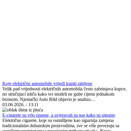
Koje električne automobile vrijedi kupiti rabljene
Velik pad vrijednosti električnih automobila često zabrinjava kupce,
no stručnjaci ističu kako svi modeli ne gube cijenu jednakom
brzinom. Njemački Auto Bild objavio je analizu…
03.06.2026. - 13:11
E-cigarete su vrlo opasne, a uvjeravali su nas kako su sigurne
Električne cigarete, koje su osmišljene kao sigurnija zamjena
tradicionalnim duhanskim proizvodima, sve se više povezuju sa
staničnim promjenama i povećanim rizikom od raka. Novo…