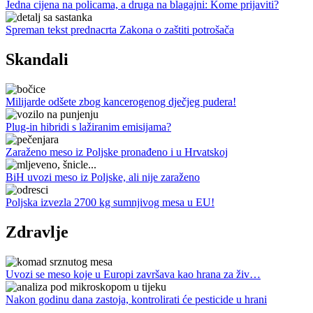
Jedna cijena na policama, a druga na blagajni: Kome prijaviti?
Spreman tekst prednacrta Zakona o zaštiti potrošača
Skandali
Milijarde odšete zbog kancerogenog dječjeg pudera!
Plug-in hibridi s lažiranim emisijama?
Zaraženo meso iz Poljske pronađeno i u Hrvatskoj
BiH uvozi meso iz Poljske, ali nije zaraženo
Poljska izvezla 2700 kg sumnjivog mesa u EU!
Zdravlje
Uvozi se meso koje u Europi završava kao hrana za živ…
Nakon godinu dana zastoja, kontrolirati će pesticide u hrani