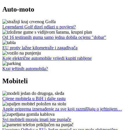
Auto-moto
Legendarni Golf dizel odlazi u povijest?
Od 16 testiranih guma samo jedna dobila ocjenu "dobar"
EU protiv lažne kilometraže i zagađivača
Koje električne automobile vrijedi kupiti rabljene
Kraj jeftinih automobila?
Mobiteli
Cijene mobitela u BiH i dalje rastu
Apple priprema iznenađenje za sve koji razmišljaju o jeftinijem…
Svi mobiteli moraju imati iste punjače
Usvojena Odluka u EU: Jedan punjač za sve male elektronične