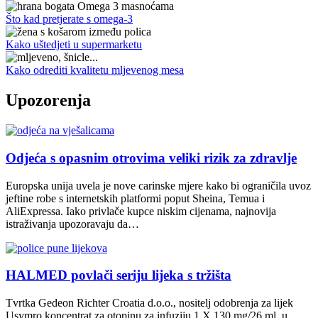
Što kad pretjerate s omega-3
Kako uštedjeti u supermarketu
Kako odrediti kvalitetu mljevenog mesa
Upozorenja
Odjeća s opasnim otrovima veliki rizik za zdravlje
Europska unija uvela je nove carinske mjere kako bi ograničila uvoz
jeftine robe s internetskih platformi poput Sheina, Temua i
AliExpressa. Iako privlače kupce niskim cijenama, najnovija
istraživanja upozoravaju da…
HALMED povlači seriju lijeka s tržišta
Tvrtka Gedeon Richter Croatia d.o.o., nositelj odobrenja za lijek
Usymro koncentrat za otopinu za infuziju 1 X 130 mg/26 ml, u