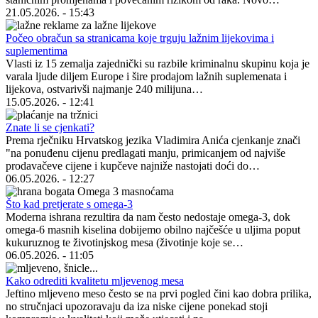
21.05.2026. - 15:43
Počeo obračun sa stranicama koje trguju lažnim lijekovima i
suplementima
Vlasti iz 15 zemalja zajednički su razbile kriminalnu skupinu koja je
varala ljude diljem Europe i šire prodajom lažnih suplemenata i
lijekova, ostvarivši najmanje 240 milijuna…
15.05.2026. - 12:41
Znate li se cjenkati?
Prema rječniku Hrvatskog jezika Vladimira Anića cjenkanje znači
"na ponuđenu cijenu predlagati manju, primicanjem od najviše
prodavačeve cijene i kupčeve najniže nastojati doći do…
06.05.2026. - 12:27
Što kad pretjerate s omega-3
Moderna ishrana rezultira da nam često nedostaje omega-3, dok
omega-6 masnih kiselina dobijemo obilno najčešće u uljima poput
kukuruznog te životinjskog mesa (životinje koje se…
06.05.2026. - 11:05
Kako odrediti kvalitetu mljevenog mesa
Jeftino mljeveno meso često se na prvi pogled čini kao dobra prilika,
no stručnjaci upozoravaju da iza niske cijene ponekad stoji