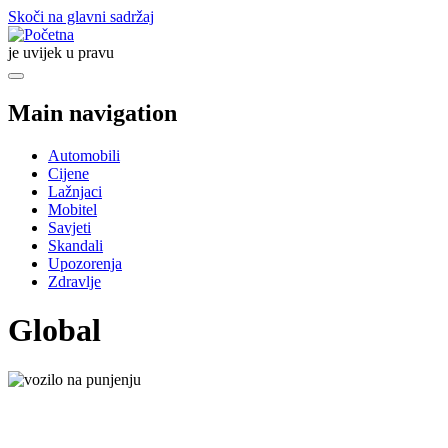
Skoči na glavni sadržaj
je uvijek u pravu
Main navigation
Automobili
Cijene
Lažnjaci
Mobitel
Savjeti
Skandali
Upozorenja
Zdravlje
Global