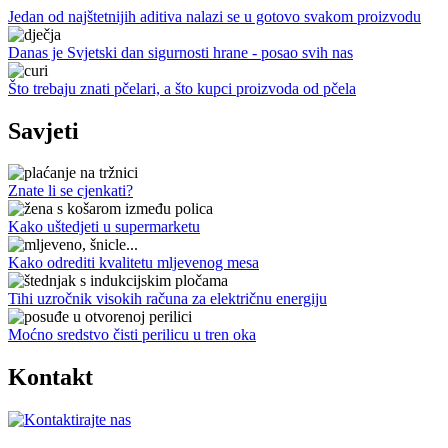
Jedan od najštetnijih aditiva nalazi se u gotovo svakom proizvodu
Danas je Svjetski dan sigurnosti hrane - posao svih nas
Što trebaju znati pčelari, a što kupci proizvoda od pčela
Savjeti
Znate li se cjenkati?
Kako uštedjeti u supermarketu
Kako odrediti kvalitetu mljevenog mesa
Tihi uzročnik visokih računa za električnu energiju
Moćno sredstvo čisti perilicu u tren oka
Kontakt