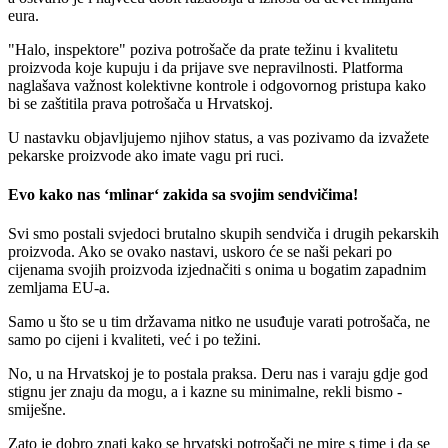
eura.
"Halo, inspektore" poziva potrošače da prate težinu i kvalitetu
proizvoda koje kupuju i da prijave sve nepravilnosti. Platforma
naglašava važnost kolektivne kontrole i odgovornog pristupa kako
bi se zaštitila prava potrošača u Hrvatskoj.
U nastavku objavljujemo njihov status, a vas pozivamo da izvažete
pekarske proizvode ako imate vagu pri ruci.
Evo kako nas ‘mlinar‘ zakida sa svojim sendvičima!
Svi smo postali svjedoci brutalno skupih sendviča i drugih pekarskih
proizvoda. Ako se ovako nastavi, uskoro će se naši pekari po
cijenama svojih proizvoda izjednačiti s onima u bogatim zapadnim
zemljama EU-a.
Samo u što se u tim državama nitko ne usuđuje varati potrošača, ne
samo po cijeni i kvaliteti, već i po težini.
No, u na Hrvatskoj je to postala praksa. Deru nas i varaju gdje god
stignu jer znaju da mogu, a i kazne su minimalne, rekli bismo -
smiješne.
Zato je dobro znati kako se hrvatski potrošači ne mire s time i da se