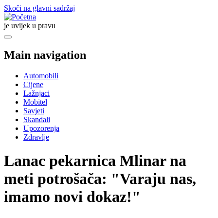
Skoči na glavni sadržaj
je uvijek u pravu
Main navigation
Automobili
Cijene
Lažnjaci
Mobitel
Savjeti
Skandali
Upozorenja
Zdravlje
Lanac pekarnica Mlinar na
meti potrošača: "Varaju nas,
imamo novi dokaz!"