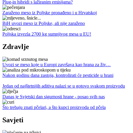
Plug-in hibridi s lažiranim emisijama?
Zaraženo meso iz Poljske pronađeno i u Hrvatskoj
BiH uvozi meso iz Poljske, ali nije zaraženo
Poljska izvezla 2700 kg sumnjivog mesa u EU!
Zdravlje
Uvozi se meso koje u Europi završava kao hrana za živ…
Nakon godinu dana zastoja, kontrolirati će pesticide u hrani
Jedan od najštetnijih aditiva nalazi se u gotovo svakom proizvodu
Danas je Svjetski dan sigurnosti hrane - posao svih nas
Što trebaju znati pčelari, a što kupci proizvoda od pčela
Savjeti