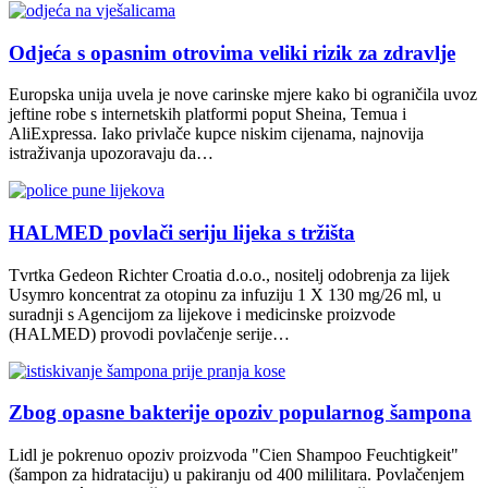
Odjeća s opasnim otrovima veliki rizik za zdravlje
Europska unija uvela je nove carinske mjere kako bi ograničila uvoz
jeftine robe s internetskih platformi poput Sheina, Temua i
AliExpressa. Iako privlače kupce niskim cijenama, najnovija
istraživanja upozoravaju da…
HALMED povlači seriju lijeka s tržišta
Tvrtka Gedeon Richter Croatia d.o.o., nositelj odobrenja za lijek
Usymro koncentrat za otopinu za infuziju 1 X 130 mg/26 ml, u
suradnji s Agencijom za lijekove i medicinske proizvode
(HALMED) provodi povlačenje serije…
Zbog opasne bakterije opoziv popularnog šampona
Lidl je pokrenuo opoziv proizvoda "Cien Shampoo Feuchtigkeit"
(šampon za hidrataciju) u pakiranju od 400 mililitara. Povlačenjem