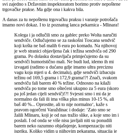
svi zajedno s Državnim inspektoratom borimo protiv nepoštene
trgovačke prakse. Ma gdje ona i kakva bila.
A danas za tu nepoštenu trgovačku praksu i varanje potrošača
imamo novi dokaz. I to iz poznatog lanca pekarnica - Mlinara!
Kolega i ja odlučili smo za gablec preko Wolta naručiti
sendviče. Odlučujemo se za raskošni Toscana sendvič
koji košta ne baš malih 6 eura po komadu. Na njihovoj
je web stranici objavljena čak i težina sendviča od 290
grama. Po dolasku dostavljača primjećujemo da su
sendviči humoristično mali. Ne budi lud, idemo ih mi
izvagati (radimo u dućanu gdje imamo ultra preciznu
vagu koja mjeri u 4. decimalu), gdje sendviči izbacuju
težinu od 169,5 grama i 172,9 grama!?! Znači, svakom
sendviču fali barem 40 % težine. Odnosno na kilaži
sendviča po tome smo oštećeni ukupno za 5 eura (skoro
pa još jedan cijeli sendvič)!?! Svjesni smo i mi da je
normalno da fali ili ima viška plus minus 10-15 %, ali
baš 40 %... Oprostite, ali to nije normalno‘, kaže s
pravom ogorčeni Varaždinac i dodaje: ‘Zato smo se
žalili Mlinaru, koji je od nas tražio slike, a koje smo im i
poslali. I od onda se više nisu javljali niti su ponudili
barem neko razumno objašnjenje, kompenzaciju niti
ispriku. Koliko vidim u njihovim pekarama, situacija je