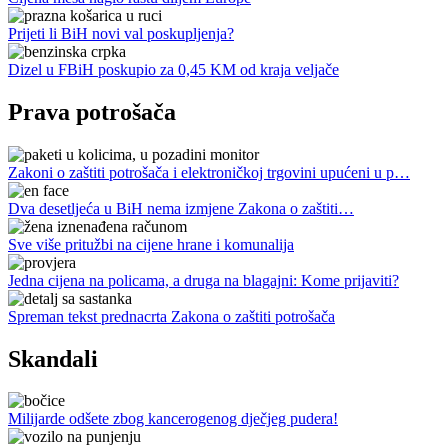
Prijeti li BiH novi val poskupljenja?
Dizel u FBiH poskupio za 0,45 KM od kraja veljače
Prava potrošača
Zakoni o zaštiti potrošača i elektroničkoj trgovini upućeni u p…
Dva desetljeća u BiH nema izmjene Zakona o zaštiti…
Sve više pritužbi na cijene hrane i komunalija
Jedna cijena na policama, a druga na blagajni: Kome prijaviti?
Spreman tekst prednacrta Zakona o zaštiti potrošača
Skandali
Milijarde odšete zbog kancerogenog dječjeg pudera!