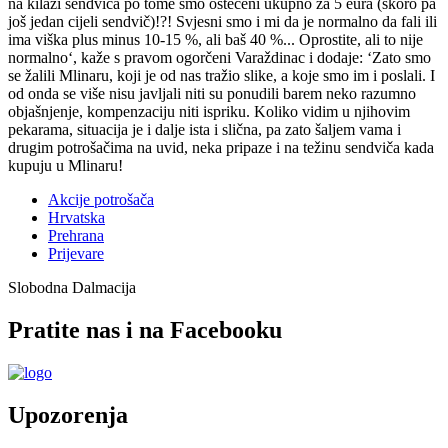
na kilaži sendviča po tome smo oštećeni ukupno za 5 eura (skoro pa
još jedan cijeli sendvič)!?! Svjesni smo i mi da je normalno da fali ili
ima viška plus minus 10-15 %, ali baš 40 %... Oprostite, ali to nije
normalno‘, kaže s pravom ogorčeni Varaždinac i dodaje: ‘Zato smo
se žalili Mlinaru, koji je od nas tražio slike, a koje smo im i poslali. I
od onda se više nisu javljali niti su ponudili barem neko razumno
objašnjenje, kompenzaciju niti ispriku. Koliko vidim u njihovim
pekarama, situacija je i dalje ista i slična, pa zato šaljem vama i
drugim potrošačima na uvid, neka pripaze i na težinu sendviča kada
kupuju u Mlinaru!
Akcije potrošača
Hrvatska
Prehrana
Prijevare
Slobodna Dalmacija
Pratite nas i na Facebooku
Upozorenja