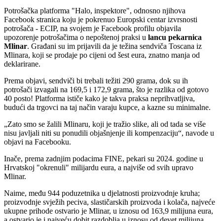
Potrošačka platforma "Halo, inspektore", odnosno njihova
Facebook stranica koju je pokrenuo Europski centar izvrsnosti
potrošača - ECIP, na svojem je Facebook profilu objavila
upozorenje potrošačima o nepoštenoj praksi u
lancu pekarnica
Mlinar
. Građani su im prijavili da je težina sendviča Toscana iz
Mlinara, koji se prodaje po cijeni od šest eura, znatno manja od
deklarirane.
Prema objavi, sendviči bi trebali težiti 290 grama, dok su ih
potrošači izvagali na 169,5 i 172,9 grama, što je razlika od gotovo
40 posto! Platforma ističe kako je takva praksa neprihvatljiva,
budući da trgovci na taj način varaju kupce, a kazne su minimalne.
Zato smo se žalili Mlinaru, koji je tražio slike, ali od tada se više
nisu javljali niti su ponudili objašnjenje ili kompenzaciju
, navode u
objavi na Facebooku.
Inače, prema zadnjim podacima FINE, pekari su 2024. godine u
Hrvatskoj "okrenuli" milijardu eura, a najviše od svih upravo
Mlinar.
Naime, među 944 poduzetnika u djelatnosti proizvodnje kruha;
proizvodnje svježih peciva, slastičarskih proizvoda i kolača, najveće
ukupne prihode ostvario je Mlinar, u iznosu od 163,9 milijuna eura,
a ostvario je i najveću dobit razdoblja u iznosu od devet milijuna