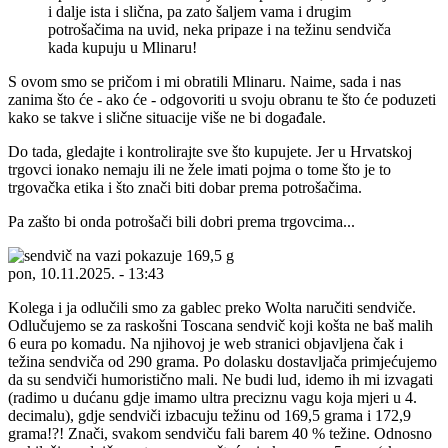
i dalje ista i slična, pa zato šaljem vama i drugim
potrošačima na uvid, neka pripaze i na težinu sendviča
kada kupuju u Mlinaru!
S ovom smo se pričom i mi obratili Mlinaru. Naime, sada i nas
zanima što će - ako će - odgovoriti u svoju obranu te što će poduzeti
kako se takve i slične situacije više ne bi događale.
Do tada, gledajte i kontrolirajte sve što kupujete. Jer u Hrvatskoj
trgovci ionako nemaju ili ne žele imati pojma o tome što je to
trgovačka etika i što znači biti dobar prema potrošačima.
Pa zašto bi onda potrošači bili dobri prema trgovcima...
pon, 10.11.2025. - 13:43
Kolega i ja odlučili smo za gablec preko Wolta naručiti sendviče.
Odlučujemo se za raskošni Toscana sendvič koji košta ne baš malih
6 eura po komadu. Na njihovoj je web stranici objavljena čak i
težina sendviča od 290 grama. Po dolasku dostavljača primjećujemo
da su sendviči humoristično mali. Ne budi lud, idemo ih mi izvagati
(radimo u dućanu gdje imamo ultra preciznu vagu koja mjeri u 4.
decimalu), gdje sendviči izbacuju težinu od 169,5 grama i 172,9
grama!?! Znači, svakom sendviču fali barem 40 % težine. Odnosno