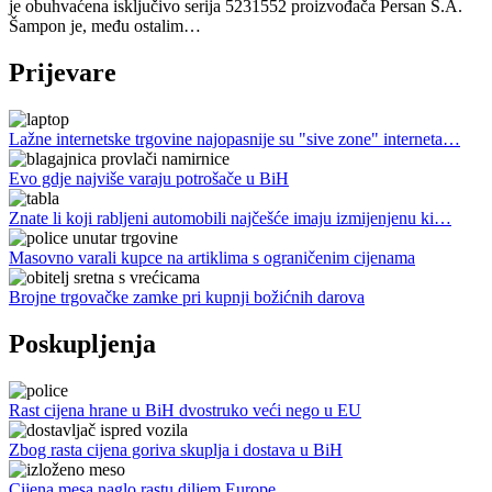
je obuhvaćena isključivo serija 5231552 proizvođača Persan S.A.
Šampon je, među ostalim…
Prijevare
Lažne internetske trgovine najopasnije su "sive zone" interneta…
Evo gdje najviše varaju potrošače u BiH
Znate li koji rabljeni automobili najčešće imaju izmijenjenu ki…
Masovno varali kupce na artiklima s ograničenim cijenama
Brojne trgovačke zamke pri kupnji božićnih darova
Poskupljenja
Rast cijena hrane u BiH dvostruko veći nego u EU
Zbog rasta cijena goriva skuplja i dostava u BiH
Cijena mesa naglo rastu diljem Europe