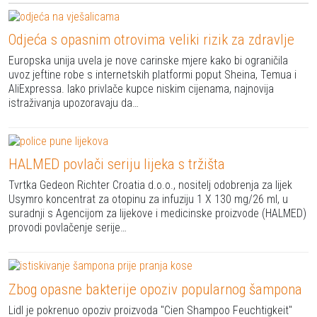
Odjeća s opasnim otrovima veliki rizik za zdravlje
Europska unija uvela je nove carinske mjere kako bi ograničila
uvoz jeftine robe s internetskih platformi poput Sheina, Temua i
AliExpressa. Iako privlače kupce niskim cijenama, najnovija
istraživanja upozoravaju da…
HALMED povlači seriju lijeka s tržišta
Tvrtka Gedeon Richter Croatia d.o.o., nositelj odobrenja za lijek
Usymro koncentrat za otopinu za infuziju 1 X 130 mg/26 ml, u
suradnji s Agencijom za lijekove i medicinske proizvode (HALMED)
provodi povlačenje serije…
Zbog opasne bakterije opoziv popularnog šampona
Lidl je pokrenuo opoziv proizvoda "Cien Shampoo Feuchtigkeit"