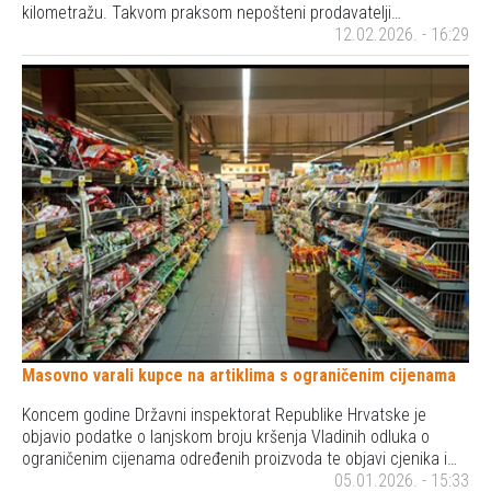
kilometražu. Takvom praksom nepošteni prodavatelji…
12.02.2026. - 16:29
Masovno varali kupce na artiklima s ograničenim cijenama
Koncem godine Državni inspektorat Republike Hrvatske je
objavio podatke o lanjskom broju kršenja Vladinih odluka o
ograničenim cijenama određenih proizvoda te objavi cjenika i…
05.01.2026. - 15:33