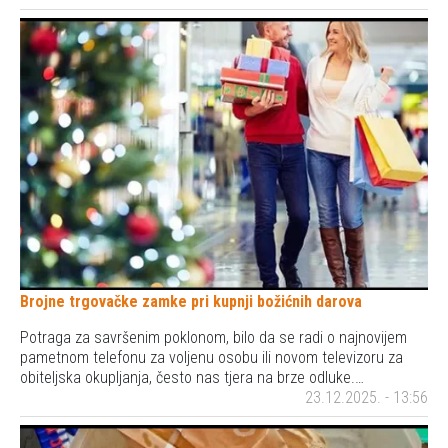
Brojne trgovačke zamke pri kupnji božićnih darova
Potraga za savršenim poklonom, bilo da se radi o najnovijem
pametnom telefonu za voljenu osobu ili novom televizoru za
obiteljska okupljanja, često nas tjera na brze odluke.…
23.12.2025. - 13:56