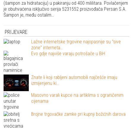
(šampon za hidrataciju) u pakiranju od 400 mililitara. Povlačenjem
je obuhvaćena isključivo serija 5231552 proizvođača Persan S.A.
Šampon je, među ostalim…
PRIJEVARE
Lažne internetske trgovine najopasnije su "sive
zone" interneta…
Evo gdje najviše varaju potrošače u BiH
Znate li koji rabljeni automobili najčešće imaju
izmijenjenu ki…
Masovno varali kupce na artiklima s ograničenim
cijenama
Brojne trgovačke zamke pri kupnji božićnih darova