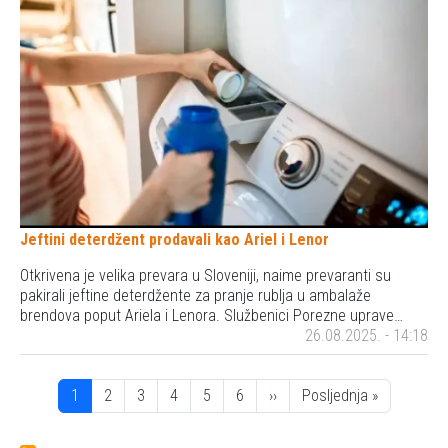
Jeftini deterdžent prodavali kao Ariel i Lenor
Otkrivena je velika prevara u Sloveniji, naime prevaranti su
pakirali jeftine deterdžente za pranje rublja u ambalaže
brendova poput Ariela i Lenora. Službenici Porezne uprave…
26.08.2025. - 14:18
Pagination
Stranica
Stranica
Stranica
Stranica
Stranica
Stranica
Next page
Posljednja stranica
1
2
3
4
5
6
››
Posljednja »