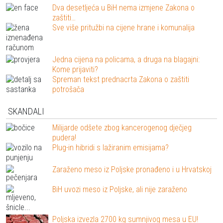
Dva desetljeća u BiH nema izmjene Zakona o
zaštiti…
Sve više pritužbi na cijene hrane i komunalija
Jedna cijena na policama, a druga na blagajni:
Kome prijaviti?
Spreman tekst prednacrta Zakona o zaštiti
potrošača
SKANDALI
Milijarde odšete zbog kancerogenog dječjeg
pudera!
Plug-in hibridi s lažiranim emisijama?
Zaraženo meso iz Poljske pronađeno i u Hrvatskoj
BiH uvozi meso iz Poljske, ali nije zaraženo
Poljska izvezla 2700 kg sumnjivog mesa u EU!