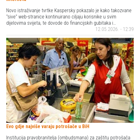
Novo istraživanje tvrtke Kaspersky pokazalo je kako takozvane
"sive" web-stranice kontinuirano ciljaju korisnike u svim
dijelovima svijeta, te dovode do financijskih gubitaka i…
12.05.2026. - 12:39
Evo gdje najviše varaju potrošače u BiH
Institucija pravobranitelja (ombudsmana) za zaštitu potrošača