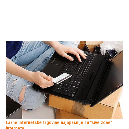
Lažne internetske trgovine najopasnije su "sive zone"
interneta