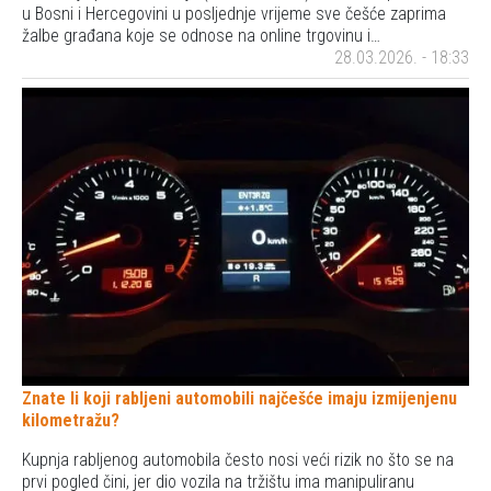
u Bosni i Hercegovini u posljednje vrijeme sve češće zaprima
žalbe građana koje se odnose na online trgovinu i…
28.03.2026. - 18:33
Znate li koji rabljeni automobili najčešće imaju izmijenjenu
kilometražu?
Kupnja rabljenog automobila često nosi veći rizik no što se na
prvi pogled čini, jer dio vozila na tržištu ima manipuliranu