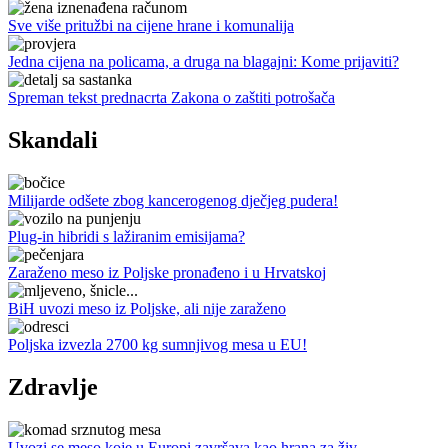
Sve više pritužbi na cijene hrane i komunalija
Jedna cijena na policama, a druga na blagajni: Kome prijaviti?
Spreman tekst prednacrta Zakona o zaštiti potrošača
Skandali
Milijarde odšete zbog kancerogenog dječjeg pudera!
Plug-in hibridi s lažiranim emisijama?
Zaraženo meso iz Poljske pronađeno i u Hrvatskoj
BiH uvozi meso iz Poljske, ali nije zaraženo
Poljska izvezla 2700 kg sumnjivog mesa u EU!
Zdravlje
Uvozi se meso koje u Europi završava kao hrana za živ…