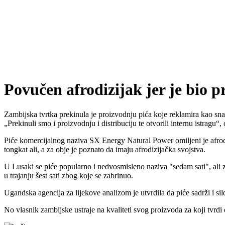
Povučen afrodizijak jer je bio p
Zambijska tvrtka prekinula je proizvodnju pića koje reklamira kao snaž
Prekinuli smo i proizvodnju i distribuciju te otvorili internu istragu
,
Piće komercijalnog naziva SX Energy Natural Power omiljeni je afrodiz
tongkat ali, a za obje je poznato da imaju afrodizijačka svojstva.
U Lusaki se piće popularno i nedvosmisleno naziva "sedam sati", ali z
u trajanju šest sati zbog koje se zabrinuo.
Ugandska agencija za lijekove analizom je utvrdila da piće sadrži i sil
No vlasnik zambijske ustraje na kvaliteti svog proizvoda za koji tvr