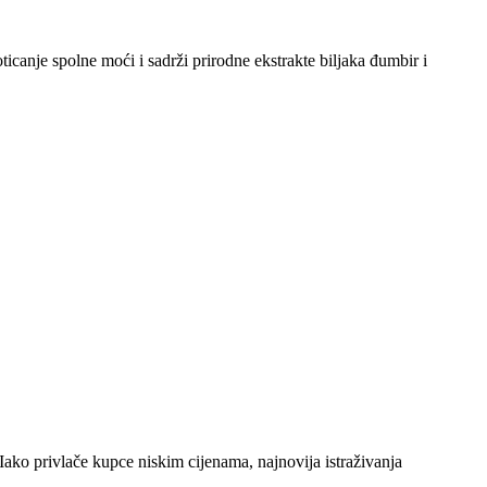
canje spolne moći i sadrži prirodne ekstrakte biljaka đumbir i
Iako privlače kupce niskim cijenama, najnovija istraživanja