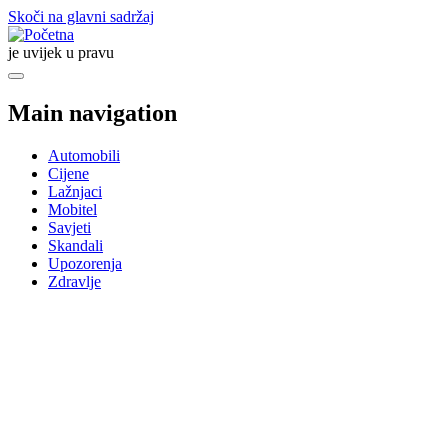
Skoči na glavni sadržaj
je uvijek u pravu
Main navigation
Automobili
Cijene
Lažnjaci
Mobitel
Savjeti
Skandali
Upozorenja
Zdravlje