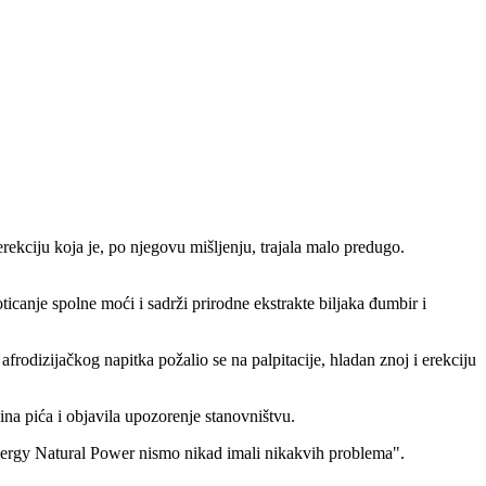
rekciju koja je, po njegovu mišljenju, trajala malo predugo.
canje spolne moći i sadrži prirodne ekstrakte biljaka đumbir i
rodizijačkog napitka požalio se na palpitacije, hladan znoj i erekciju
čina pića i objavila upozorenje stanovništvu.
 Energy Natural Power nismo nikad imali nikakvih problema".