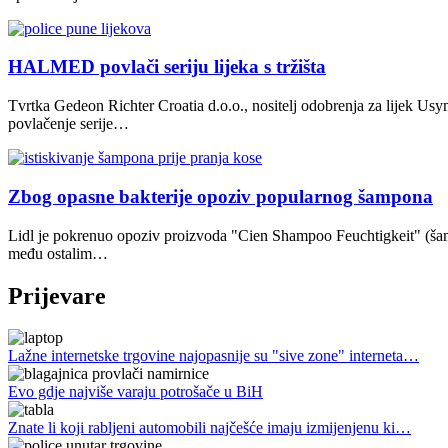
HALMED povlači seriju lijeka s tržišta
Tvrtka Gedeon Richter Croatia d.o.o., nositelj odobrenja za lijek U
povlačenje serije…
Zbog opasne bakterije opoziv popularnog šampona
Lidl je pokrenuo opoziv proizvoda "Cien Shampoo Feuchtigkeit" (šamp
među ostalim…
Prijevare
Lažne internetske trgovine najopasnije su "sive zone" interneta…
Evo gdje najviše varaju potrošače u BiH
Znate li koji rabljeni automobili najčešće imaju izmijenjenu ki…