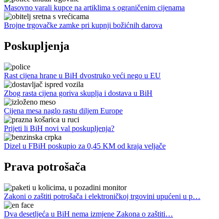
Masovno varali kupce na artiklima s ograničenim cijenama
Brojne trgovačke zamke pri kupnji božićnih darova
Poskupljenja
Rast cijena hrane u BiH dvostruko veći nego u EU
Zbog rasta cijena goriva skuplja i dostava u BiH
Cijena mesa naglo rastu diljem Europe
Prijeti li BiH novi val poskupljenja?
Dizel u FBiH poskupio za 0,45 KM od kraja veljače
Prava potrošača
Zakoni o zaštiti potrošača i elektroničkoj trgovini upućeni u p…
Dva desetljeća u BiH nema izmjene Zakona o zaštiti…