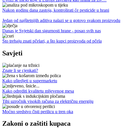
Nakon godinu dana zastoja, kontrolirati će pesticide u hrani
Jedan od najštetnijih aditiva nalazi se u gotovo svakom proizvodu
Danas je Svjetski dan sigurnosti hrane - posao svih nas
Što trebaju znati pčelari, a što kupci proizvoda od pčela
Savjeti
Znate li se cjenkati?
Kako uštedjeti u supermarketu
Kako odrediti kvalitetu mljevenog mesa
Tihi uzročnik visokih računa za električnu energiju
Moćno sredstvo čisti perilicu u tren oka
Zakoni o zaštiti kupaca