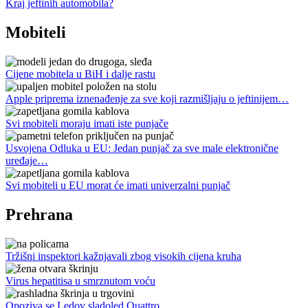
Kraj jeftinih automobila?
Mobiteli
Cijene mobitela u BiH i dalje rastu
Apple priprema iznenađenje za sve koji razmišljaju o jeftinijem…
Svi mobiteli moraju imati iste punjače
Usvojena Odluka u EU: Jedan punjač za sve male elektronične
uređaje…
Svi mobiteli u EU morat će imati univerzalni punjač
Prehrana
Tržišni inspektori kažnjavali zbog visokih cijena kruha
Virus hepatitisa u smrznutom voću
Opoziva se Ledov sladoled Quattro