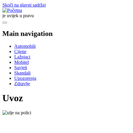
Skoči na glavni sadržaj
je uvijek u pravu
Main navigation
Automobili
Cijene
Lažnjaci
Mobitel
Savjeti
Skandali
Upozorenja
Zdravlje
Uvoz