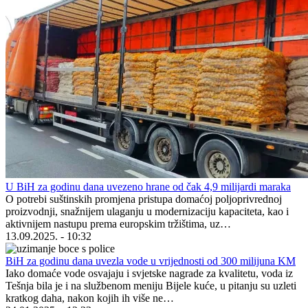
U BiH za godinu dana uvezeno hrane od čak 4,9 milijardi maraka
O potrebi suštinskih promjena pristupa domaćoj poljoprivrednoj
proizvodnji, snažnijem ulaganju u modernizaciju kapaciteta, kao i
aktivnijem nastupu prema europskim tržištima, uz…
13.09.2025. - 10:32
BiH za godinu dana uvezla vode u vrijednosti od 300 milijuna KM
Iako domaće vode osvajaju i svjetske nagrade za kvalitetu, voda iz
Tešnja bila je i na službenom meniju Bijele kuće, u pitanju su uzleti
kratkog daha, nakon kojih ih više ne…