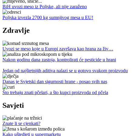
BiH uvozi meso iz Poljske, ali nije zaraženo
Poljska izvezla 2700 kg sumnjivog mesa u EU!
Zdravlje
Uvozi se meso koje u Europi završava kao hrana za živ…
Nakon godinu dana zastoja, kontrolirati će pesticide u hrani
Jedan od najštetnijih aditiva nalazi se u gotovo svakom proizvodu
Danas je Svjetski dan sigurnosti hrane - posao svih nas
Što trebaju znati pčelari, a što kupci proizvoda od pčela
Savjeti
Znate li se cjenkati?
Kako uštedjeti u supermarketu