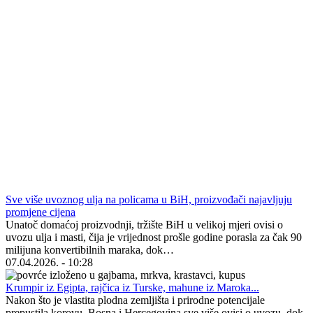
Sve više uvoznog ulja na policama u BiH, proizvođači najavljuju
promjene cijena
Unatoč domaćoj proizvodnji, tržište BiH u velikoj mjeri ovisi o
uvozu ulja i masti, čija je vrijednost prošle godine porasla za čak 90
milijuna konvertibilnih maraka, dok…
07.04.2026. - 10:28
Krumpir iz Egipta, rajčica iz Turske, mahune iz Maroka...
Nakon što je vlastita plodna zemljišta i prirodne potencijale
prepustila korovu, Bosna i Hercegovina sve više ovisi o uvozu, dok