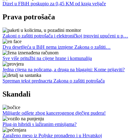
Dizel u FBiH poskupio za 0,45 KM od kraja veljače
Prava potrošača
Zakoni o zaštiti potrošača i elektroničkoj trgovini upućeni u p…
Dva desetljeća u BiH nema izmjene Zakona o zaštiti…
Sve više pritužbi na cijene hrane i komunalija
Jedna cijena na policama, a druga na blagajni: Kome prijaviti?
Spreman tekst prednacrta Zakona o zaštiti potrošača
Skandali
Milijarde odšete zbog kancerogenog dječjeg pudera!
Plug-in hibridi s lažiranim emisijama?
Zaraženo meso iz Poljske pronađeno i u Hrvatskoj