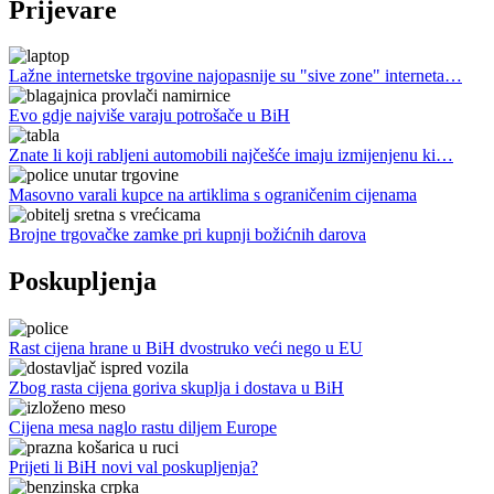
Prijevare
Lažne internetske trgovine najopasnije su "sive zone" interneta…
Evo gdje najviše varaju potrošače u BiH
Znate li koji rabljeni automobili najčešće imaju izmijenjenu ki…
Masovno varali kupce na artiklima s ograničenim cijenama
Brojne trgovačke zamke pri kupnji božićnih darova
Poskupljenja
Rast cijena hrane u BiH dvostruko veći nego u EU
Zbog rasta cijena goriva skuplja i dostava u BiH
Cijena mesa naglo rastu diljem Europe
Prijeti li BiH novi val poskupljenja?