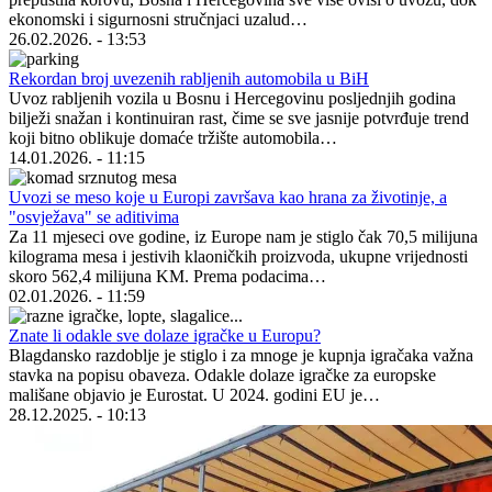
ekonomski i sigurnosni stručnjaci uzalud…
26.02.2026. - 13:53
Rekordan broj uvezenih rabljenih automobila u BiH
Uvoz rabljenih vozila u Bosnu i Hercegovinu posljednjih godina
bilježi snažan i kontinuiran rast, čime se sve jasnije potvrđuje trend
koji bitno oblikuje domaće tržište automobila…
14.01.2026. - 11:15
Uvozi se meso koje u Europi završava kao hrana za životinje, a
"osvježava" se aditivima
Za 11 mjeseci ove godine, iz Europe nam je stiglo čak 70,5 milijuna
kilograma mesa i jestivih klaoničkih proizvoda, ukupne vrijednosti
skoro 562,4 milijuna KM. Prema podacima…
02.01.2026. - 11:59
Znate li odakle sve dolaze igračke u Europu?
Blagdansko razdoblje je stiglo i za mnoge je kupnja igračaka važna
stavka na popisu obaveza. Odakle dolaze igračke za europske
mališane objavio je Eurostat. U 2024. godini EU je…
28.12.2025. - 10:13