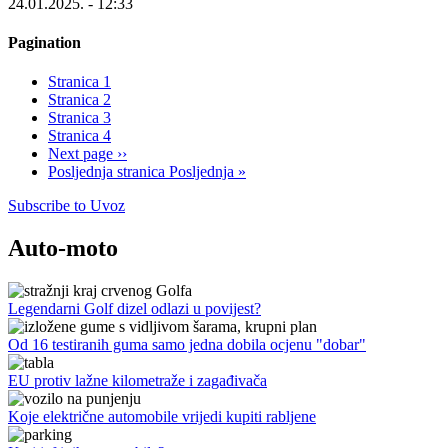
24.01.2025. - 12:33
Pagination
Stranica
1
Stranica
2
Stranica
3
Stranica
4
Next page
››
Posljednja stranica
Posljednja »
Subscribe to Uvoz
Auto-moto
Legendarni Golf dizel odlazi u povijest?
Od 16 testiranih guma samo jedna dobila ocjenu "dobar"
EU protiv lažne kilometraže i zagađivača
Koje električne automobile vrijedi kupiti rabljene