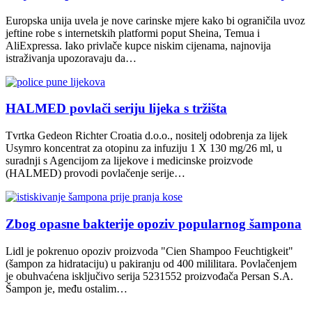
Europska unija uvela je nove carinske mjere kako bi ograničila uvoz
jeftine robe s internetskih platformi poput Sheina, Temua i
AliExpressa. Iako privlače kupce niskim cijenama, najnovija
istraživanja upozoravaju da…
HALMED povlači seriju lijeka s tržišta
Tvrtka Gedeon Richter Croatia d.o.o., nositelj odobrenja za lijek
Usymro koncentrat za otopinu za infuziju 1 X 130 mg/26 ml, u
suradnji s Agencijom za lijekove i medicinske proizvode
(HALMED) provodi povlačenje serije…
Zbog opasne bakterije opoziv popularnog šampona
Lidl je pokrenuo opoziv proizvoda "Cien Shampoo Feuchtigkeit"
(šampon za hidrataciju) u pakiranju od 400 mililitara. Povlačenjem
je obuhvaćena isključivo serija 5231552 proizvođača Persan S.A.
Šampon je, među ostalim…