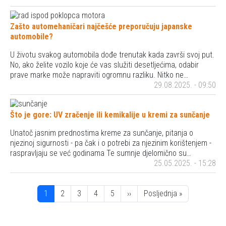
Zašto automehaničari najčešće preporučuju japanske
automobile?
U životu svakog automobila dođe trenutak kada završi svoj put.
No, ako želite vozilo koje će vas služiti desetljećima, odabir
prave marke može napraviti ogromnu razliku. Nitko ne…
29.08.2025. - 09:50
Što je gore: UV zračenje ili kemikalije u kremi za sunčanje
Unatoč jasnim prednostima kreme za sunčanje, pitanja o
njezinoj sigurnosti - pa čak i o potrebi za njezinim korištenjem -
raspravljaju se već godinama Te sumnje djelomično su…
25.05.2025. - 15:28
Pagination
Stranica
Stranica
Stranica
Stranica
Stranica
Next page
Posljednja stranica
1
2
3
4
5
››
Posljednja »