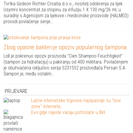
Tvrtka Gedeon Richter Croatia d.o.o., nositelj odobrenja za lijek
Usymro koncentrat za otopinu za infuziju 1 X 130 mg/26 ml, u
suradnji s Agencijom za lijekove i medicinske proizvode (HALMED)
provodi povlačenje serije…
Zbog opasne bakterije opoziv popularnog šampona
Lidl je pokrenuo opoziv proizvoda "Cien Shampoo Feuchtigkeit"
(šampon za hidrataciju) u pakiranju od 400 mililitara. Povlačenjem
je obuhvaćena isključivo serija 5231552 proizvođača Persan S.A.
Šampon je, među ostalim…
PRIJEVARE
Lažne internetske trgovine najopasnije su "sive
zone" interneta…
Evo gdje najviše varaju potrošače u BiH