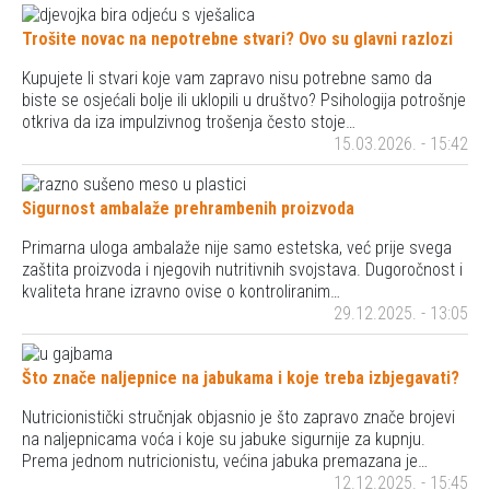
Trošite novac na nepotrebne stvari? Ovo su glavni razlozi
Kupujete li stvari koje vam zapravo nisu potrebne samo da
biste se osjećali bolje ili uklopili u društvo? Psihologija potrošnje
otkriva da iza impulzivnog trošenja često stoje…
15.03.2026. - 15:42
Sigurnost ambalaže prehrambenih proizvoda
Primarna uloga ambalaže nije samo estetska, već prije svega
zaštita proizvoda i njegovih nutritivnih svojstava. Dugoročnost i
kvaliteta hrane izravno ovise o kontroliranim…
29.12.2025. - 13:05
Što znače naljepnice na jabukama i koje treba izbjegavati?
Nutricionistički stručnjak objasnio je što zapravo znače brojevi
na naljepnicama voća i koje su jabuke sigurnije za kupnju.
Prema jednom nutricionistu, većina jabuka premazana je…
12.12.2025. - 15:45