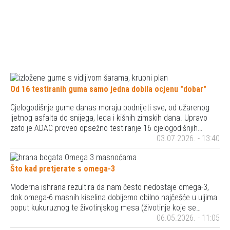
Od 16 testiranih guma samo jedna dobila ocjenu "dobar"
Cjelogodišnje gume danas moraju podnijeti sve, od užarenog
ljetnog asfalta do snijega, leda i kišnih zimskih dana. Upravo
zato je ADAC proveo opsežno testiranje 16 cjelogodišnjih…
03.07.2026. - 13:40
Što kad pretjerate s omega-3
Moderna ishrana rezultira da nam često nedostaje omega-3,
dok omega-6 masnih kiselina dobijemo obilno najčešće u uljima
poput kukuruznog te životinjskog mesa (životinje koje se…
06.05.2026. - 11:05