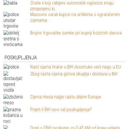
Znate li koji rabljeni automobili najčešće imaju
izmijenjenu ki…
Masovno varali kupce na artiklima s ograničenim
cijenama
Brojne trgovačke zamke pri kupnji božićnih darova
POSKUPLJENJA
Rast cijena hrane u BiH dvostruko veći nego u EU
Zbog rasta cijena goriva skuplja i dostava u BiH
Cijena mesa naglo rastu diljem Europe
Prijeti li BiH novi val poskupljenja?
Dizel u FBiH poskupio za 0,45 KM od kraja veljače