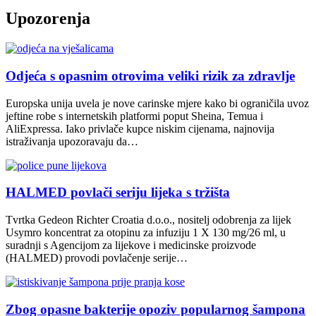
Upozorenja
Odjeća s opasnim otrovima veliki rizik za zdravlje
Europska unija uvela je nove carinske mjere kako bi ograničila uvoz
jeftine robe s internetskih platformi poput Sheina, Temua i
AliExpressa. Iako privlače kupce niskim cijenama, najnovija
istraživanja upozoravaju da…
HALMED povlači seriju lijeka s tržišta
Tvrtka Gedeon Richter Croatia d.o.o., nositelj odobrenja za lijek
Usymro koncentrat za otopinu za infuziju 1 X 130 mg/26 ml, u
suradnji s Agencijom za lijekove i medicinske proizvode
(HALMED) provodi povlačenje serije…
Zbog opasne bakterije opoziv popularnog šampona