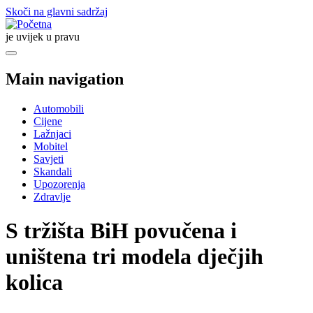
Skoči na glavni sadržaj
je uvijek u pravu
Main navigation
Automobili
Cijene
Lažnjaci
Mobitel
Savjeti
Skandali
Upozorenja
Zdravlje
S tržišta BiH povučena i
uništena tri modela dječjih
kolica