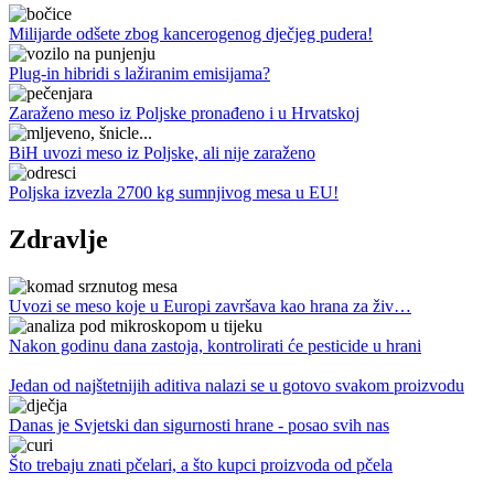
Milijarde odšete zbog kancerogenog dječjeg pudera!
Plug-in hibridi s lažiranim emisijama?
Zaraženo meso iz Poljske pronađeno i u Hrvatskoj
BiH uvozi meso iz Poljske, ali nije zaraženo
Poljska izvezla 2700 kg sumnjivog mesa u EU!
Zdravlje
Uvozi se meso koje u Europi završava kao hrana za živ…
Nakon godinu dana zastoja, kontrolirati će pesticide u hrani
Jedan od najštetnijih aditiva nalazi se u gotovo svakom proizvodu
Danas je Svjetski dan sigurnosti hrane - posao svih nas
Što trebaju znati pčelari, a što kupci proizvoda od pčela