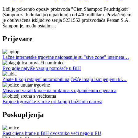
Lidl je pokrenuo opoziv proizvoda "Cien Shampoo Feuchtigkeit"
(šampon za hidrataciju) u pakiranju od 400 mililitara. Povlačenjem
je obuhvaćena isključivo serija 5231552 proizvođača Persan S.A.
Šampon je, među ostalim…
Prijevare
Lažne internetske trgovine najopasnije su "sive zone" interneta…
Evo gdje najviše varaju potrošače u BiH
Znate li koji rabljeni automobili najčešće imaju izmijenjenu ki…
Masovno varali kupce na artiklima s ograničenim cijenama
Brojne trgovačke zamke pri kupnji božićnih darova
Poskupljenja
Rast cijena hrane u BiH dvostruko veći nego u EU