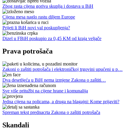
Zbog rasta cijena goriva skuplja i dostava u BiH
Cijena mesa naglo rastu diljem Europe
Prijeti li BiH novi val poskupljenja?
Dizel u FBiH poskupio za 0,45 KM od kraja veljače
Prava potrošača
Zakoni o zaštiti potrošača i elektroničkoj trgovini upućeni u p…
Dva desetljeća u BiH nema izmjene Zakona o zaštiti…
Sve više pritužbi na cijene hrane i komunalija
Jedna cijena na policama, a druga na blagajni: Kome prijaviti?
Spreman tekst prednacrta Zakona o zaštiti potrošača
Skandali