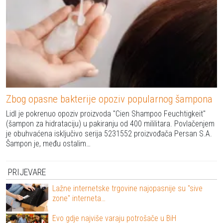
Zbog opasne bakterije opoziv popularnog šampona
Lidl je pokrenuo opoziv proizvoda "Cien Shampoo Feuchtigkeit"
(šampon za hidrataciju) u pakiranju od 400 mililitara. Povlačenjem
je obuhvaćena isključivo serija 5231552 proizvođača Persan S.A.
Šampon je, među ostalim…
PRIJEVARE
Lažne internetske trgovine najopasnije su "sive
zone" interneta…
Evo gdje najviše varaju potrošače u BiH