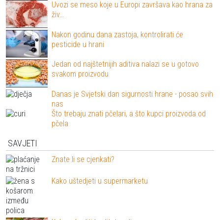
Uvozi se meso koje u Europi završava kao hrana za
živ…
Nakon godinu dana zastoja, kontrolirati će
pesticide u hrani
Jedan od najštetnijih aditiva nalazi se u gotovo
svakom proizvodu
Danas je Svjetski dan sigurnosti hrane - posao svih
nas
Što trebaju znati pčelari, a što kupci proizvoda od
pčela
SAVJETI
Znate li se cjenkati?
Kako uštedjeti u supermarketu