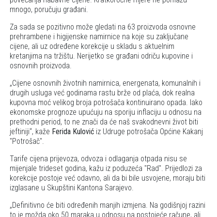
mnogo, poručuju građani.
Za sada se pozitivno može gledati na 63 proizvoda osnovne
prehrambene i higijenske namirnice na koje su zaključane
cijene, ali uz određene korekcije u skladu s aktuelnim
kretanjima na tržištu. Nerijetko se građani odriču kupovine i
osnovnih proizvoda.
Cijene osnovnih životnih namirnica, energenata, komunalnih i
drugih usluga već godinama rastu brže od plaća, dok realna
kupovna moć velikog broja potrošača kontinuirano opada. Iako
ekonomske prognoze upućuju na sporiju inflaciju u odnosu na
prethodni period, to ne znači da će naš svakodnevni život biti
jeftiniji
, kaže
Ferida Kulović
iz Udruge potrošača Općine Kakanj
"Potrošač".
Tarife cijena prijevoza, odvoza i odlaganja otpada nisu se
mijenjale trideset godina, kažu iz poduzeća "Rad". Prijedlozi za
korekcije postoje već odavno, ali da bi bile usvojene, moraju biti
izglasane u Skupštini Kantona Sarajevo.
Definitivno će biti određenih manjih izmjena. Na godišnjoj razini
to je možda oko 50 maraka u odnosu na postojeće račune, ali