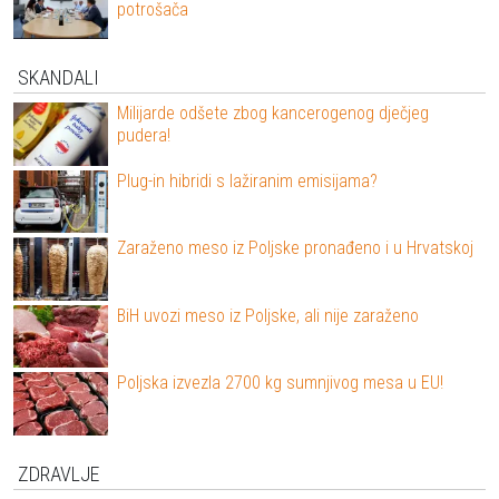
potrošača
SKANDALI
Milijarde odšete zbog kancerogenog dječjeg
pudera!
Plug-in hibridi s lažiranim emisijama?
Zaraženo meso iz Poljske pronađeno i u Hrvatskoj
BiH uvozi meso iz Poljske, ali nije zaraženo
Poljska izvezla 2700 kg sumnjivog mesa u EU!
ZDRAVLJE