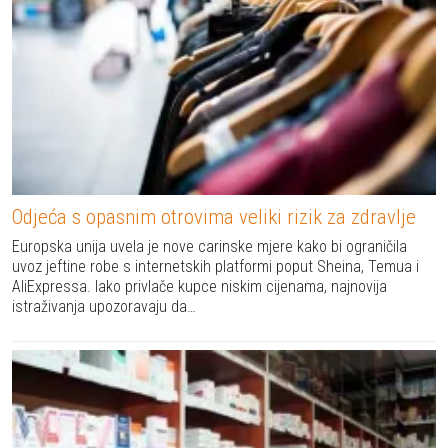
Odjeća s opasnim otrovima veliki rizik za zdravlje
Europska unija uvela je nove carinske mjere kako bi ograničila
uvoz jeftine robe s internetskih platformi poput Sheina, Temua i
AliExpressa. Iako privlače kupce niskim cijenama, najnovija
istraživanja upozoravaju da…