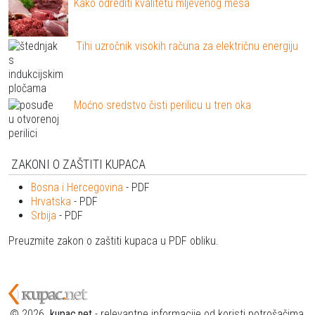
Kako odrediti kvalitetu mljevenog mesa
Tihi uzročnik visokih računa za električnu energiju
Moćno sredstvo čisti perilicu u tren oka
ZAKONI O ZAŠTITI KUPACA
Bosna i Hercegovina
- PDF
Hrvatska
- PDF
Srbija
- PDF
Preuzmite zakon o zaštiti kupaca u PDF obliku.
© 2026.
kupac.net
- relevantne informacije od koristi potrošačima.