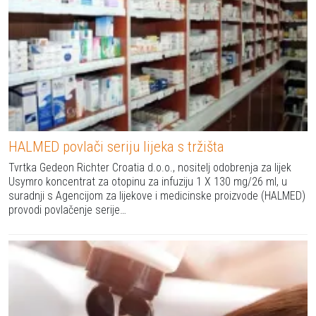
HALMED povlači seriju lijeka s tržišta
Tvrtka Gedeon Richter Croatia d.o.o., nositelj odobrenja za lijek
Usymro koncentrat za otopinu za infuziju 1 X 130 mg/26 ml, u
suradnji s Agencijom za lijekove i medicinske proizvode (HALMED)
provodi povlačenje serije…