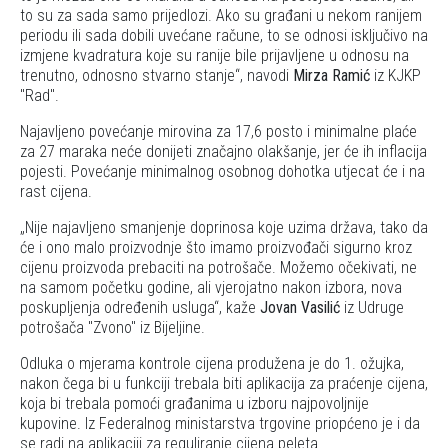
to su za sada samo prijedlozi. Ako su građani u nekom ranijem
periodu ili sada dobili uvećane račune, to se odnosi isključivo na
izmjene kvadratura koje su ranije bile prijavljene u odnosu na
trenutno, odnosno stvarno stanje
, navodi
Mirza Ramić
iz KJKP
"Rad".
Najavljeno povećanje mirovina za 17,6 posto i minimalne plaće
za 27 maraka neće donijeti značajno olakšanje, jer će ih inflacija
pojesti. Povećanje minimalnog osobnog dohotka utjecat će i na
rast cijena.
Nije najavljeno smanjenje doprinosa koje uzima država, tako da
će i ono malo proizvodnje što imamo proizvođači sigurno kroz
cijenu proizvoda prebaciti na potrošače. Možemo očekivati, ne
na samom početku godine, ali vjerojatno nakon izbora, nova
poskupljenja određenih usluga
, kaže
Jovan Vasilić
iz Udruge
potrošača "Zvono" iz Bijeljine.
Odluka o mjerama kontrole cijena produžena je do 1. ožujka,
nakon čega bi u funkciji trebala biti aplikacija za praćenje cijena,
koja bi trebala pomoći građanima u izboru najpovoljnije
kupovine. Iz Federalnog ministarstva trgovine priopćeno je i da
se radi na aplikaciji za reguliranje cijena peleta.