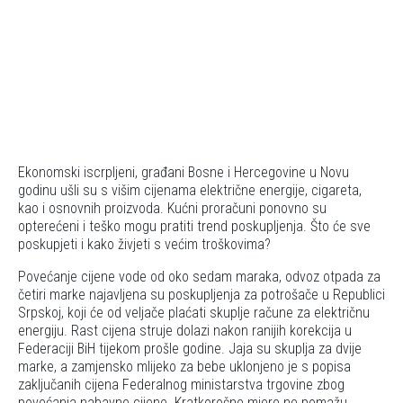
Ekonomski iscrpljeni, građani Bosne i Hercegovine u Novu
godinu ušli su s višim cijenama električne energije, cigareta,
kao i osnovnih proizvoda. Kućni proračuni ponovno su
opterećeni i teško mogu pratiti trend poskupljenja. Što će sve
poskupjeti i kako živjeti s većim troškovima?
Povećanje cijene vode od oko sedam maraka, odvoz otpada za
četiri marke najavljena su poskupljenja za potrošače u Republici
Srpskoj, koji će od veljače plaćati skuplje račune za električnu
energiju. Rast cijena struje dolazi nakon ranijih korekcija u
Federaciji BiH tijekom prošle godine. Jaja su skuplja za dvije
marke, a zamjensko mlijeko za bebe uklonjeno je s popisa
zaključanih cijena Federalnog ministarstva trgovine zbog
povećanja nabavne cijene. Kratkoročne mjere ne pomažu