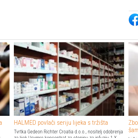
a
HALMED povlači seriju lijeka s tržišta
Zbo
ša
Tvrtka Gedeon Richter Croatia d.o.o., nositelj odobrenja
za lijek Usymro koncentrat za otopinu za infuziju 1 X