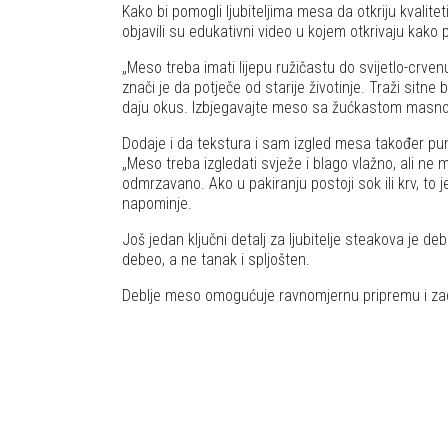
Kako bi pomogli ljubiteljima mesa da otkriju kvalit
objavili su edukativni video u kojem otkrivaju kako
Meso treba imati lijepu ružičastu do svijetlo-crve
znači je da potječe od starije životinje. Traži sit
daju okus. Izbjegavajte meso sa žućkastom masnoć
Dodaje i da tekstura i sam izgled mesa također puno
Meso treba izgledati svježe i blago vlažno, ali ne mok
odmrzavano. Ako u pakiranju postoji sok ili krv, to 
napominje.
Još jedan ključni detalj za ljubitelje steakova je d
debeo, a ne tanak i spljošten.
Deblje meso omogućuje ravnomjernu pripremu i za