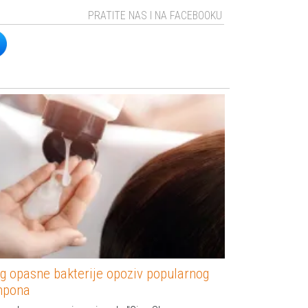
PRATITE NAS I NA FACEBOOKU
g opasne bakterije opoziv popularnog
mpona