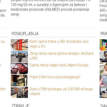
i
Lidl
130 mg/26 ml, u suradnji s Agencijom za lijekove i
Feuc
medicinske proizvode (HALMED) provodi povlačenje
upce
400 
serije…
u da…
seri
među
POSKUPLJENJA
PR
e su
Rast cijena hrane u BiH dvostruko veći
nego u EU
H
Zbog rasta cijena goriva skuplja i dostava
u BiH
e
Cijena mesa naglo rastu diljem Europe
Prijeti li BiH novi val poskupljenja?
ćnih
Dizel u FBiH poskupio za 0,45 KM od kraja
veljače
ZDRAVLJE
SAV