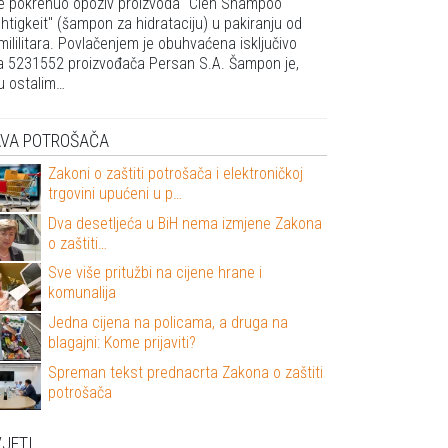
 je pokrenuo opoziv proizvoda "Cien Shampoo
htigkeit" (šampon za hidrataciju) u pakiranju od
mililitara. Povlačenjem je obuhvaćena isključivo
ja 5231552 proizvođača Persan S.A. Šampon je,
 ostalim…
AVA POTROŠAČA
Zakoni o zaštiti potrošača i elektroničkoj
trgovini upućeni u p…
Dva desetljeća u BiH nema izmjene Zakona
o zaštiti…
Sve više pritužbi na cijene hrane i
komunalija
Jedna cijena na policama, a druga na
blagajni: Kome prijaviti?
Spreman tekst prednacrta Zakona o zaštiti
potrošača
JETI