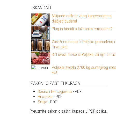
SKANDALI
Milijarde odšete zbog kancerogenog
dječjeg pudera!
Plug-in hibridi s lažiranim emisijama?
Zaraženo meso iz Poljske pronađeno i
Hrvatskoj
BiH uvozi meso iz Poljske, ali nije zara
Poljska izvezla 2700 kg sumnjivog me
EU!
ZAKONI O ZAŠTITI KUPACA
Bosna i Hercegovina
- PDF
Hrvatska
- PDF
Srbija
- PDF
Preuzmite zakon o zaštiti kupaca u PDF obliku.