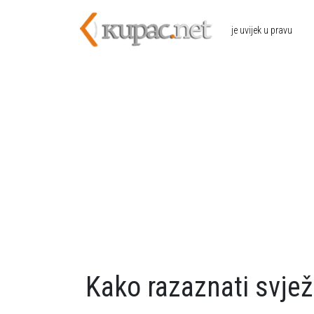
Skoči na glavni sadržaj
je uvijek u pravu
Kako razaznati svje