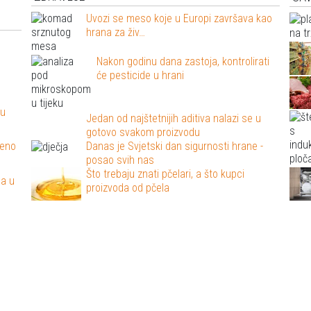
Uvozi se meso koje u Europi završava kao
hrana za živ…
Nakon godinu dana zastoja, kontrolirati
će pesticide u hrani
 u
Jedan od najštetnijih aditiva nalazi se u
gotovo svakom proizvodu
ženo
Danas je Svjetski dan sigurnosti hrane -
posao svih nas
Što trebaju znati pčelari, a što kupci
sa u
proizvoda od pčela