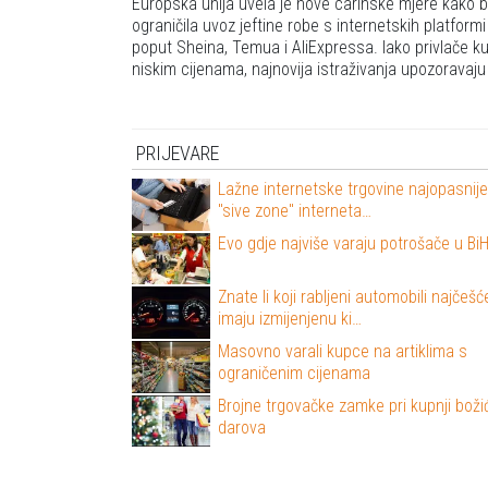
Europska unija uvela je nove carinske mjere kako b
ograničila uvoz jeftine robe s internetskih platformi
poput Sheina, Temua i AliExpressa. Iako privlače k
niskim cijenama, najnovija istraživanja upozoravaj
PRIJEVARE
Lažne internetske trgovine najopasnij
"sive zone" interneta…
Evo gdje najviše varaju potrošače u Bi
Znate li koji rabljeni automobili najčešć
imaju izmijenjenu ki…
Masovno varali kupce na artiklima s
ograničenim cijenama
Brojne trgovačke zamke pri kupnji boži
darova