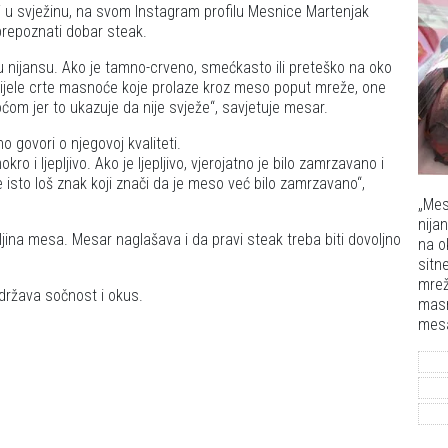
eti u svježinu, na svom Instagram profilu Mesnice Martenjak
 prepoznati dobar steak.
nu nijansu. Ako je tamno-crveno, smećkasto ili preteško na oko
ne bijele crte masnoće koje prolaze kroz meso poput mreže, one
om jer to ukazuje da nije svježe
, savjetuje mesar.
 govori o njegovoj kvaliteti.
ro i ljepljivo. Ako je ljepljivo, vjerojatno je bilo zamrzavano i
je isto loš znak koji znači da je meso već bilo zamrzavano
,
Meso
nija
ebljina mesa. Mesar naglašava i da pravi steak treba biti dovoljno
na o
sitn
mrež
država sočnost i okus.
masn
mesa