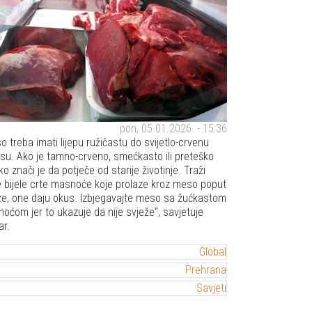
pon, 05.01.2026. - 15:36
 treba imati lijepu ružičastu do svijetlo-crvenu
nsu. Ako je tamno-crveno, smećkasto ili preteško
ko znači je da potječe od starije životinje. Traži
e bijele crte masnoće koje prolaze kroz meso poput
e, one daju okus. Izbjegavajte meso sa žućkastom
oćom jer to ukazuje da nije svježe
, savjetuje
r.
Global
Prehrana
Savjeti