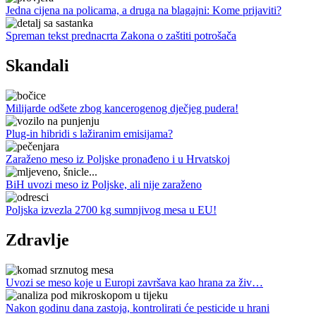
Jedna cijena na policama, a druga na blagajni: Kome prijaviti?
Spreman tekst prednacrta Zakona o zaštiti potrošača
Skandali
Milijarde odšete zbog kancerogenog dječjeg pudera!
Plug-in hibridi s lažiranim emisijama?
Zaraženo meso iz Poljske pronađeno i u Hrvatskoj
BiH uvozi meso iz Poljske, ali nije zaraženo
Poljska izvezla 2700 kg sumnjivog mesa u EU!
Zdravlje
Uvozi se meso koje u Europi završava kao hrana za živ…
Nakon godinu dana zastoja, kontrolirati će pesticide u hrani