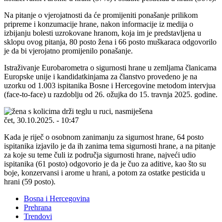
Na pitanje o vjerojatnosti da će promijeniti ponašanje prilikom
pripreme i konzumacije hrane, nakon informacije iz medija o
izbijanju bolesti uzrokovane hranom, koja im je predstavljena u
sklopu ovog pitanja, 80 posto žena i 66 posto muškaraca odgovorilo
je da bi vjerojatno promijenilo ponašanje.
Istraživanje Eurobarometra o sigurnosti hrane u zemljama članicama
Europske unije i kandidatkinjama za članstvo provedeno je na
uzorku od 1.003 ispitanika Bosne i Hercegovine metodom intervjua
(face-to-face) u razdoblju od 26. ožujka do 15. travnja 2025. godine.
čet, 30.10.2025. - 10:47
Kada je riječ o osobnom zanimanju za sigurnost hrane, 64 posto
ispitanika izjavilo je da ih zanima tema sigurnosti hrane, a na pitanje
za koje su teme čuli iz područja sigurnosti hrane, najveći udio
ispitanika (61 posto) odgovorio je da je čuo za aditive, kao što su
boje, konzervansi i arome u hrani, a potom za ostatke pesticida u
hrani (59 posto).
Bosna i Hercegovina
Prehrana
Trendovi