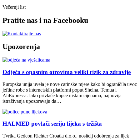
Večernji list
Pratite nas i na Facebooku
Upozorenja
Odjeća s opasnim otrovima veliki rizik za zdravlje
Europska unija uvela je nove carinske mjere kako bi ograničila uvoz
jeftine robe s internetskih platformi poput Sheina, Temua i
AliExpressa. Iako privlače kupce niskim cijenama, najnovija
istraživanja upozoravaju da…
HALMED povlači seriju lijeka s tržišta
Tvrtka Gedeon Richter Croatia d.o.o., nositelj odobrenja za lijek