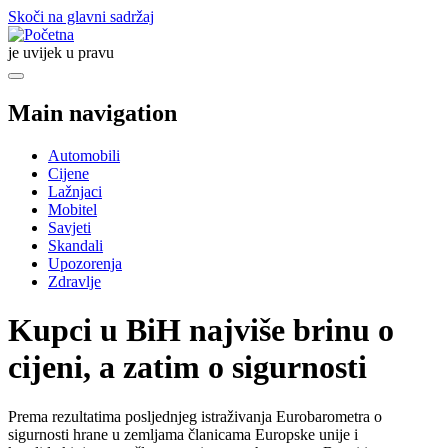
Skoči na glavni sadržaj
je uvijek u pravu
Main navigation
Automobili
Cijene
Lažnjaci
Mobitel
Savjeti
Skandali
Upozorenja
Zdravlje
Kupci u BiH najviše brinu o
cijeni, a zatim o sigurnosti
Prema rezultatima posljednjeg istraživanja Eurobarometra o
sigurnosti hrane u zemljama članicama Europske unije i