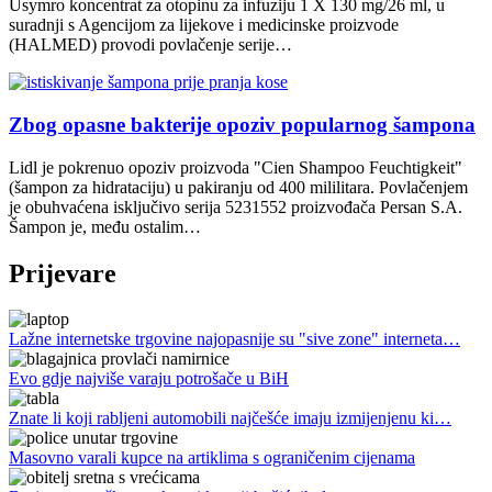
Usymro koncentrat za otopinu za infuziju 1 X 130 mg/26 ml, u
suradnji s Agencijom za lijekove i medicinske proizvode
(HALMED) provodi povlačenje serije…
Zbog opasne bakterije opoziv popularnog šampona
Lidl je pokrenuo opoziv proizvoda "Cien Shampoo Feuchtigkeit"
(šampon za hidrataciju) u pakiranju od 400 mililitara. Povlačenjem
je obuhvaćena isključivo serija 5231552 proizvođača Persan S.A.
Šampon je, među ostalim…
Prijevare
Lažne internetske trgovine najopasnije su "sive zone" interneta…
Evo gdje najviše varaju potrošače u BiH
Znate li koji rabljeni automobili najčešće imaju izmijenjenu ki…
Masovno varali kupce na artiklima s ograničenim cijenama