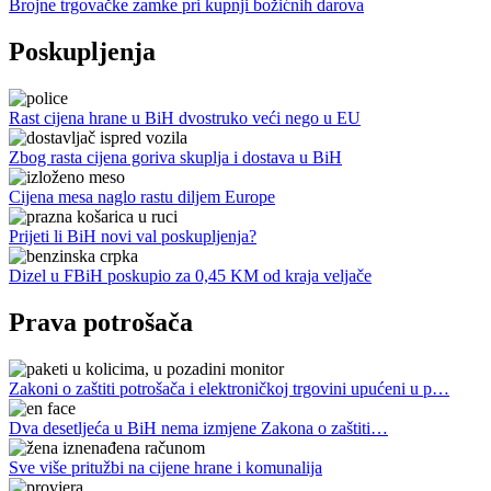
Brojne trgovačke zamke pri kupnji božićnih darova
Poskupljenja
Rast cijena hrane u BiH dvostruko veći nego u EU
Zbog rasta cijena goriva skuplja i dostava u BiH
Cijena mesa naglo rastu diljem Europe
Prijeti li BiH novi val poskupljenja?
Dizel u FBiH poskupio za 0,45 KM od kraja veljače
Prava potrošača
Zakoni o zaštiti potrošača i elektroničkoj trgovini upućeni u p…
Dva desetljeća u BiH nema izmjene Zakona o zaštiti…
Sve više pritužbi na cijene hrane i komunalija