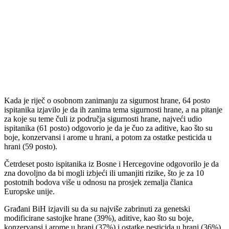
Kada je riječ o osobnom zanimanju za sigurnost hrane, 64 posto
ispitanika izjavilo je da ih zanima tema sigurnosti hrane, a na pitanje
za koje su teme čuli iz područja sigurnosti hrane, najveći udio
ispitanika (61 posto) odgovorio je da je čuo za aditive, kao što su
boje, konzervansi i arome u hrani, a potom za ostatke pesticida u
hrani (59 posto).
Četrdeset posto ispitanika iz Bosne i Hercegovine odgovorilo je da
zna dovoljno da bi mogli izbjeći ili umanjiti rizike, što je za 10
postotnih bodova više u odnosu na prosjek zemalja članica
Europske unije.
Građani BiH izjavili su da su najviše zabrinuti za genetski
modificirane sastojke hrane (39%), aditive, kao što su boje,
konzervansi i arome u hrani (37%) i ostatke pesticida u hrani (36%).