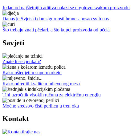
Jedan od najštetnijih aditiva nalazi se u gotovo svakom proizvodu
Danas je Svjetski dan sigurnosti hrane - posao svih nas
Što trebaju znati pčelari, a što kupci proizvoda od pčela
Savjeti
Znate li se cjenkati?
Kako uštedjeti u supermarketu
Kako odrediti kvalitetu mljevenog mesa
Tihi uzročnik visokih računa za električnu energiju
Moćno sredstvo čisti perilicu u tren oka
Kontakt