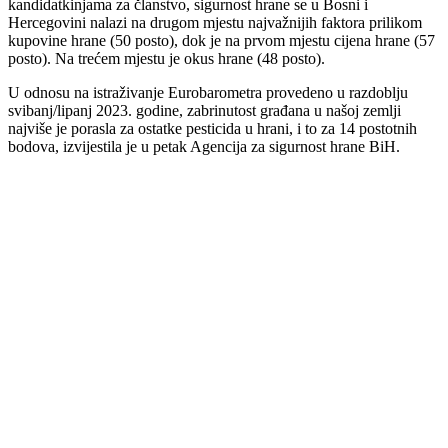
kandidatkinjama za članstvo, sigurnost hrane se u Bosni i
Hercegovini nalazi na drugom mjestu najvažnijih faktora prilikom
kupovine hrane (50 posto), dok je na prvom mjestu cijena hrane (57
posto). Na trećem mjestu je okus hrane (48 posto).
U odnosu na istraživanje Eurobarometra provedeno u razdoblju
svibanj/lipanj 2023. godine, zabrinutost građana u našoj zemlji
najviše je porasla za ostatke pesticida u hrani, i to za 14 postotnih
bodova, izvijestila je u petak Agencija za sigurnost hrane BiH.