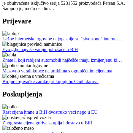
je obuhvaćena isključivo serija 5231552 proizvođača Persan S.A.
Šampon je, među ostalim…
Prijevare
Lažne internetske trgovine najopasnije su "sive zone" interneta…
Evo gdje najviše varaju potrošače u BiH
Znate li koji rabljeni automobili najčešće imaju izmijenjenu ki…
Masovno varali kupce na artiklima s ograničenim cijenama
Brojne trgovačke zamke pri kupnji božićnih darova
Poskupljenja
Rast cijena hrane u BiH dvostruko veći nego u EU
Zbog rasta cijena goriva skuplja i dostava u BiH