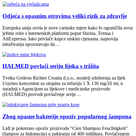
Odjeća s opasnim otrovima veliki rizik za zdravlje
Europska unija uvela je nove carinske mjere kako bi ograničila uvoz
jeftine robe s internetskih platformi poput Sheina, Temua i
AliExpressa. Iako privlače kupce niskim cijenama, najnovija
istraživanja upozoravaju da…
HALMED povlači seriju lijeka s tržišta
Tvrtka Gedeon Richter Croatia d.o.o., nositelj odobrenja za lijek
Usymro koncentrat za otopinu za infuziju 1 X 130 mg/26 ml, u
suradnji s Agencijom za lijekove i medicinske proizvode
(HALMED) provodi povlačenje serije…
Zbog opasne bakterije opoziv popularnog šampona
Lidl je pokrenuo opoziv proizvoda "Cien Shampoo Feuchtigkeit"
(šampon za hidrataciju) u pakiranju od 400 mililitara. Povlačenjem