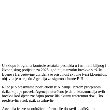
U sklopu Programa kontrole ostataka pesticida u i na hrani biljnog i
životinjskog porijekla za 2025. godinu, u uzorku breskve s tržišta
Bosne i Hercegovine utvrđena je prisutnost aktivne tvari klorpirifos,
objavila je u srijedu Agencija za sigurnost hrane BiH.
Riječ je o breskvama podrijetlom iz Albanije. Brzom procjenom
rizika koju je provela Agencija utvrđeno je da bi konzumacija ovih
breskvi kod djece značajno premašila akutnu referentnu dozu, što
predstavlja visok rizik za zdravlje.
Agencija je sve raspoložive informacije dostavila nadležnim