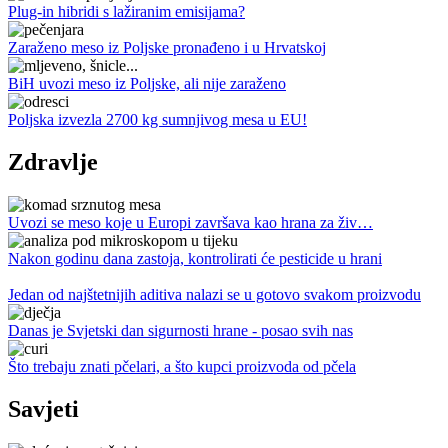
Plug-in hibridi s lažiranim emisijama?
Zaraženo meso iz Poljske pronađeno i u Hrvatskoj
BiH uvozi meso iz Poljske, ali nije zaraženo
Poljska izvezla 2700 kg sumnjivog mesa u EU!
Zdravlje
Uvozi se meso koje u Europi završava kao hrana za živ…
Nakon godinu dana zastoja, kontrolirati će pesticide u hrani
Jedan od najštetnijih aditiva nalazi se u gotovo svakom proizvodu
Danas je Svjetski dan sigurnosti hrane - posao svih nas
Što trebaju znati pčelari, a što kupci proizvoda od pčela
Savjeti