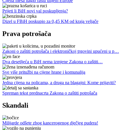
Cijena mesa naglo rastu diljem Europe
Prijeti li BiH novi val poskupljenja?
Dizel u FBiH poskupio za 0,45 KM od kraja veljače
Prava potrošača
Zakoni o zaštiti potrošača i elektroničkoj trgovini upućeni u p…
Dva desetljeća u BiH nema izmjene Zakona o zaštiti…
Sve više pritužbi na cijene hrane i komunalija
Jedna cijena na policama, a druga na blagajni: Kome prijaviti?
Spreman tekst prednacrta Zakona o zaštiti potrošača
Skandali
Milijarde odšete zbog kancerogenog dječjeg pudera!