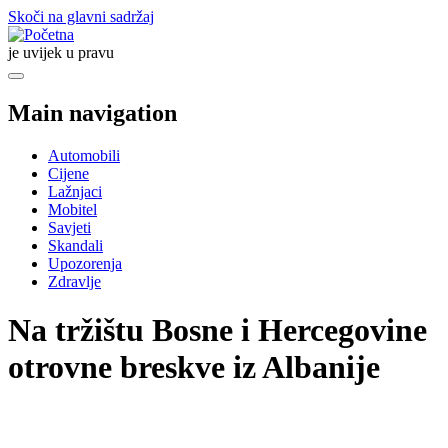
Skoči na glavni sadržaj
je uvijek u pravu
Main navigation
Automobili
Cijene
Lažnjaci
Mobitel
Savjeti
Skandali
Upozorenja
Zdravlje
Na tržištu Bosne i Hercegovine
otrovne breskve iz Albanije