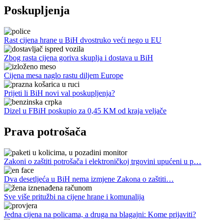
Poskupljenja
Rast cijena hrane u BiH dvostruko veći nego u EU
Zbog rasta cijena goriva skuplja i dostava u BiH
Cijena mesa naglo rastu diljem Europe
Prijeti li BiH novi val poskupljenja?
Dizel u FBiH poskupio za 0,45 KM od kraja veljače
Prava potrošača
Zakoni o zaštiti potrošača i elektroničkoj trgovini upućeni u p…
Dva desetljeća u BiH nema izmjene Zakona o zaštiti…
Sve više pritužbi na cijene hrane i komunalija
Jedna cijena na policama, a druga na blagajni: Kome prijaviti?