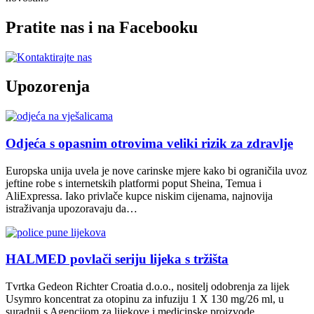
Pratite nas i na Facebooku
Upozorenja
Odjeća s opasnim otrovima veliki rizik za zdravlje
Europska unija uvela je nove carinske mjere kako bi ograničila uvoz
jeftine robe s internetskih platformi poput Sheina, Temua i
AliExpressa. Iako privlače kupce niskim cijenama, najnovija
istraživanja upozoravaju da…
HALMED povlači seriju lijeka s tržišta
Tvrtka Gedeon Richter Croatia d.o.o., nositelj odobrenja za lijek
Usymro koncentrat za otopinu za infuziju 1 X 130 mg/26 ml, u
suradnji s Agencijom za lijekove i medicinske proizvode