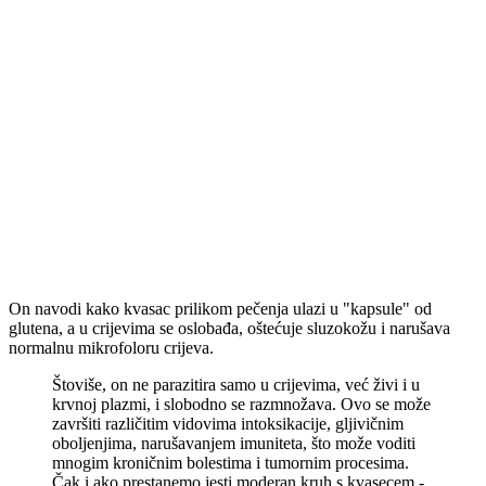
On navodi kako kvasac prilikom pečenja ulazi u "kapsule" od
glutena, a u crijevima se oslobađa, oštećuje sluzokožu i narušava
normalnu mikrofoloru crijeva.
Štoviše, on ne parazitira samo u crijevima, već živi i u
krvnoj plazmi, i slobodno se razmnožava. Ovo se može
završiti različitim vidovima intoksikacije, gljivičnim
oboljenjima, narušavanjem imuniteta, što može voditi
mnogim kroničnim bolestima i tumornim procesima.
Čak i ako prestanemo jesti moderan kruh s kvasecem -