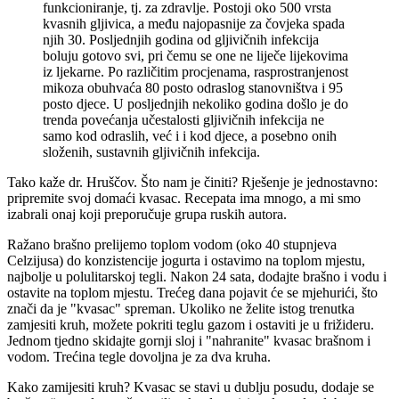
funkcioniranje, tj. za zdravlje. Postoji oko 500 vrsta
kvasnih gljivica, a među najopasnije za čovjeka spada
njih 30. Posljednjih godina od gljivičnih infekcija
boluju gotovo svi, pri čemu se one ne liječe lijekovima
iz ljekarne. Po različitim procjenama, rasprostranjenost
mikoza obuhvaća 80 posto odraslog stanovništva i 95
posto djece. U posljednjih nekoliko godina došlo je do
trenda povećanja učestalosti gljivičnih infekcija ne
samo kod odraslih, već i i kod djece, a posebno onih
složenih, sustavnih gljivičnih infekcija.
Tako kaže dr. Hruščov. Što nam je činiti? Rješenje je jednostavno:
pripremite svoj domaći kvasac. Recepata ima mnogo, a mi smo
izabrali onaj koji preporučuje grupa ruskih autora.
Ražano brašno prelijemo toplom vodom (oko 40 stupnjeva
Celzijusa) do konzistencije jogurta i ostavimo na toplom mjestu,
najbolje u polulitarskoj tegli. Nakon 24 sata, dodajte brašno i vodu i
ostavite na toplom mjestu. Trećeg dana pojavit će se mjehurići, što
znači da je "kvasac" spreman. Ukoliko ne želite istog trenutka
zamjesiti kruh, možete pokriti teglu gazom i ostaviti je u frižideru.
Jednom tjedno skidajte gornji sloj i "nahranite" kvasac brašnom i
vodom. Trećina tegle dovoljna je za dva kruha.
Kako zamijesiti kruh? Kvasac se stavi u dublju posudu, dodaje se