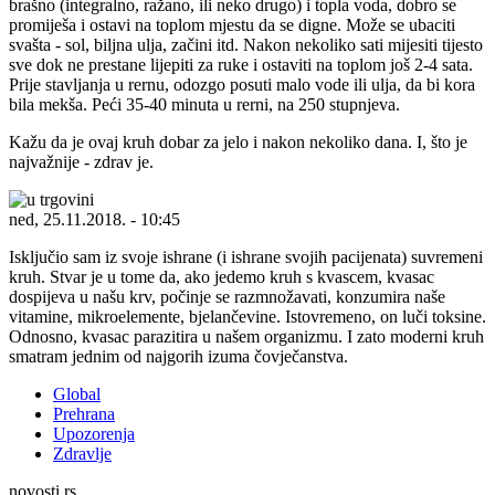
brašno (integralno, ražano, ili neko drugo) i topla voda, dobro se
promiješa i ostavi na toplom mjestu da se digne. Može se ubaciti
svašta - sol, biljna ulja, začini itd. Nakon nekoliko sati mijesiti tijesto
sve dok ne prestane lijepiti za ruke i ostaviti na toplom još 2-4 sata.
Prije stavljanja u rernu, odozgo posuti malo vode ili ulja, da bi kora
bila mekša. Peći 35-40 minuta u rerni, na 250 stupnjeva.
Kažu da je ovaj kruh dobar za jelo i nakon nekoliko dana. I, što je
najvažnije - zdrav je.
ned, 25.11.2018. - 10:45
Isključio sam iz svoje ishrane (i ishrane svojih pacijenata) suvremeni
kruh. Stvar je u tome da, ako jedemo kruh s kvascem, kvasac
dospijeva u našu krv, počinje se razmnožavati, konzumira naše
vitamine, mikroelemente, bjelančevine. Istovremeno, on luči toksine.
Odnosno, kvasac parazitira u našem organizmu. I zato moderni kruh
smatram jednim od najgorih izuma čovječanstva.
Global
Prehrana
Upozorenja
Zdravlje
novosti.rs