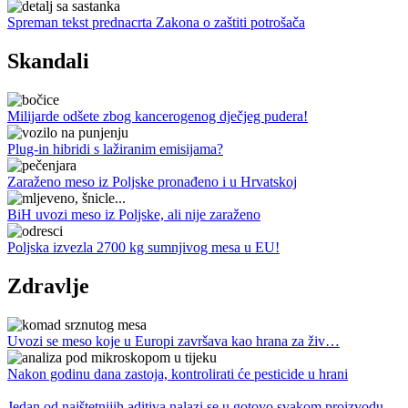
Spreman tekst prednacrta Zakona o zaštiti potrošača
Skandali
Milijarde odšete zbog kancerogenog dječjeg pudera!
Plug-in hibridi s lažiranim emisijama?
Zaraženo meso iz Poljske pronađeno i u Hrvatskoj
BiH uvozi meso iz Poljske, ali nije zaraženo
Poljska izvezla 2700 kg sumnjivog mesa u EU!
Zdravlje
Uvozi se meso koje u Europi završava kao hrana za živ…
Nakon godinu dana zastoja, kontrolirati će pesticide u hrani
Jedan od najštetnijih aditiva nalazi se u gotovo svakom proizvodu