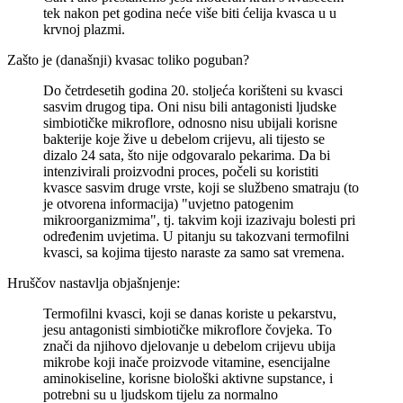
tek nakon pet godina neće više biti ćelija kvasca u u
krvnoj plazmi.
Zašto je (današnji) kvasac toliko poguban?
Do četrdesetih godina 20. stoljeća korišteni su kvasci
sasvim drugog tipa. Oni nisu bili antagonisti ljudske
simbiotičke mikroflore, odnosno nisu ubijali korisne
bakterije koje žive u debelom crijevu, ali tijesto se
dizalo 24 sata, što nije odgovaralo pekarima. Da bi
intenzivirali proizvodni proces, počeli su koristiti
kvasce sasvim druge vrste, koji se službeno smatraju (to
je otvorena informacija) "uvjetno patogenim
mikroorganizmima", tj. takvim koji izazivaju bolesti pri
određenim uvjetima. U pitanju su takozvani termofilni
kvasci, sa kojima tijesto naraste za samo sat vremena.
Hruščov nastavlja objašnjenje:
Termofilni kvasci, koji se danas koriste u pekarstvu,
jesu antagonisti simbiotičke mikroflore čovjeka. To
znači da njihovo djelovanje u debelom crijevu ubija
mikrobe koji inače proizvode vitamine, esencijalne
aminokiseline, korisne biološki aktivne supstance, i
potrebni su u ljudskom tijelu za normalno