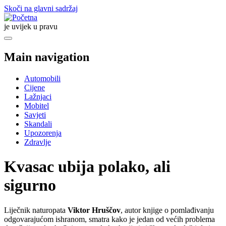
Skoči na glavni sadržaj
je uvijek u pravu
Main navigation
Automobili
Cijene
Lažnjaci
Mobitel
Savjeti
Skandali
Upozorenja
Zdravlje
Kvasac ubija polako, ali
sigurno
Liječnik naturopata
Viktor Hruščov
, autor knjige o pomlađivanju
odgovarajućom ishranom, smatra kako je jedan od većih problema