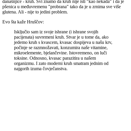
današnjice - kruh. Svi znamo da kruh nije isti "kao nekada" i da je
pšenica u međuvremenu "probrana" tako da je u zrnima sve više
glutena. Ali - nije to jedini problem.
Evo šta kaže Hruščov:
Isključio sam iz svoje ishrane (i ishrane svojih
pacijenata) suvremeni kruh. Stvar je u tome da, ako
jedemo kruh s kvascem, kvasac dospijeva u našu krv,
počinje se razmnožavati, konzumira naše vitamine,
mikroelemente, bjelančevine. Istovremeno, on luči
toksine. Odnosno, kvasac parazitira u našem
organizmu. I zato moderni kruh smatram jednim od
najgorih izuma čovječanstva.