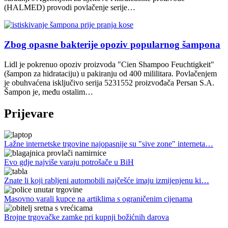
(HALMED) provodi povlačenje serije…
Zbog opasne bakterije opoziv popularnog šampona
Lidl je pokrenuo opoziv proizvoda "Cien Shampoo Feuchtigkeit"
(šampon za hidrataciju) u pakiranju od 400 mililitara. Povlačenjem
je obuhvaćena isključivo serija 5231552 proizvođača Persan S.A.
Šampon je, među ostalim…
Prijevare
Lažne internetske trgovine najopasnije su "sive zone" interneta…
Evo gdje najviše varaju potrošače u BiH
Znate li koji rabljeni automobili najčešće imaju izmijenjenu ki…
Masovno varali kupce na artiklima s ograničenim cijenama
Brojne trgovačke zamke pri kupnji božićnih darova