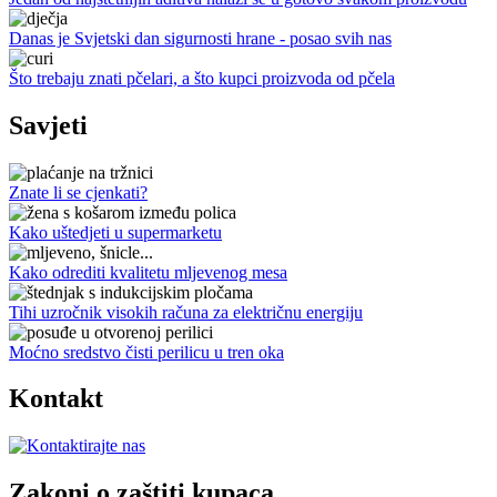
Danas je Svjetski dan sigurnosti hrane - posao svih nas
Što trebaju znati pčelari, a što kupci proizvoda od pčela
Savjeti
Znate li se cjenkati?
Kako uštedjeti u supermarketu
Kako odrediti kvalitetu mljevenog mesa
Tihi uzročnik visokih računa za električnu energiju
Moćno sredstvo čisti perilicu u tren oka
Kontakt
Zakoni o zaštiti kupaca