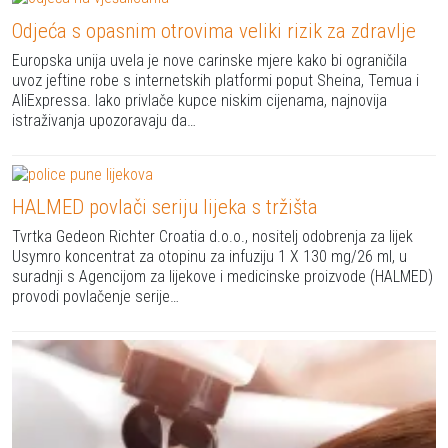
Odjeća s opasnim otrovima veliki rizik za zdravlje
Europska unija uvela je nove carinske mjere kako bi ograničila
uvoz jeftine robe s internetskih platformi poput Sheina, Temua i
AliExpressa. Iako privlače kupce niskim cijenama, najnovija
istraživanja upozoravaju da…
HALMED povlači seriju lijeka s tržišta
Tvrtka Gedeon Richter Croatia d.o.o., nositelj odobrenja za lijek
Usymro koncentrat za otopinu za infuziju 1 X 130 mg/26 ml, u
suradnji s Agencijom za lijekove i medicinske proizvode (HALMED)
provodi povlačenje serije…