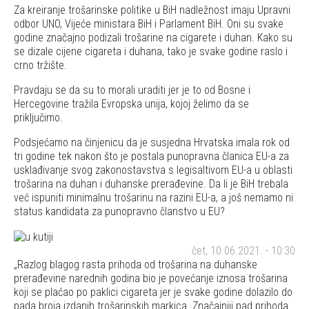
Za kreiranje trošarinske politike u BiH nadležnost imaju Upravni
odbor UNO, Vijeće ministara BiH i Parlament BiH. Oni su svake
godine značajno podizali trošarine na cigarete i duhan. Kako su
se dizale cijene cigareta i duhana, tako je svake godine raslo i
crno tržište.
Pravdaju se da su to morali uraditi jer je to od Bosne i
Hercegovine tražila Evropska unija, kojoj želimo da se
priključimo.
Podsjećamo na činjenicu da je susjedna Hrvatska imala rok od
tri godine tek nakon što je postala punopravna članica EU-a za
usklađivanje svog zakonostavstva s legisaltivom EU-a u oblasti
trošarina na duhan i duhanske prerađevine. Da li je BiH trebala
već ispuniti minimalnu trošarinu na razini EU-a, a još nemamo ni
status kandidata za punopravno članstvo u EU?
čet, 10.06.2021. - 10:30
Razlog blagog rasta prihoda od trošarina na duhanske
prerađevine narednih godina bio je povećanje iznosa trošarina
koji se plaćao po paklici cigareta jer je svake godine dolazilo do
pada broja izdanih trošarinskih markica. Značajniji pad prihoda