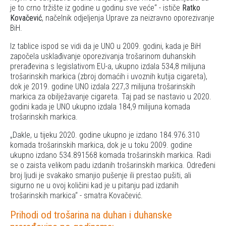
je to crno tržište iz godine u godinu sve veće
- ističe
Ratko
Kovačević
, načelnik odjeljenja Uprave za neizravno oporezivanje
BiH.
Iz tablice ispod se vidi da je UNO u 2009. godini, kada je BiH
započela usklađivanje oporezivanja trošarinom duhanskih
prerađevina s legislativom EU-a, ukupno izdala 534,8 milijuna
trošarinskih markica (zbroj domaćih i uvoznih kutija cigareta),
dok je 2019. godine UNO izdala 227,3 milijuna trošarinskih
markica za obilježavanje cigareta. Taj pad se nastavio u 2020.
godini kada je UNO ukupno izdala 184,9 milijuna komada
trošarinskih markica.
Dakle, u tijeku 2020. godine ukupno je izdano 184.976.310
komada trošarinskih markica, dok je u toku 2009. godine
ukupno izdano 534.891568 komada trošarinskih markica. Radi
se o zaista velikom padu izdanih trošarinskih markica. Određeni
broj ljudi je svakako smanjio pušenje ili prestao pušiti, ali
sigurno ne u ovoj količini kad je u pitanju pad izdanih
trošarinskih markica
- smatra Kovačević.
Prihodi od trošarina na duhan i duhanske