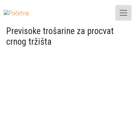
Skoči na glavni sadržaj
Previsoke trošarine za procvat
crnog tržišta