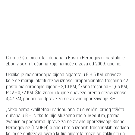
Crno tržište cigareta i duhana u Bosni i Hercegovini nastalo je
zbog visokih trošarina koje nameće država od 2009. godine.
Ukoliko je maloprodajna cijena cigareta u BiH 5 KM, obaveze
koje se moraju platiti državi iznose: proporcionalna trošarina 42
posto maloprodajne cijene - 2,10 KM, fiksna trošarina - 1,65 KM,
PDV - 0,72 KM. Što znači, ukupne obaveze prema državi iznose
4,47 KM, podaci su Uprave za neizravno oporezivanje BiH.
Nitko nema kvalitetno urađenu analizu o veličini crnog tržišta
duhana u BiH. Nitko to nije službeno radio. Međutim, prema
zvaničnim podacima Uprave za neizravno oporezivanje Bosne i
Hercegovine (UNOBiH) o padu broja izdanih trošarinskih markica
kojim se obilježava svaka kutija cigareta može se zaključiti da