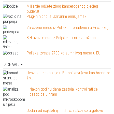
Milijarde odšete zbog kancerogenog dječjeg
pudera!
Plug-in hibridi s lažiranim emisijama?
Zaraženo meso iz Poljske pronađeno i u Hrvatskoj
BiH uvozi meso iz Poljske, ali nije zaraženo
Poljska izvezla 2700 kg sumnjivog mesa u EU!
ZDRAVLJE
Uvozi se meso koje u Europi završava kao hrana za
živ…
Nakon godinu dana zastoja, kontrolirati će
pesticide u hrani
Jedan od najštetnijih aditiva nalazi se u gotovo