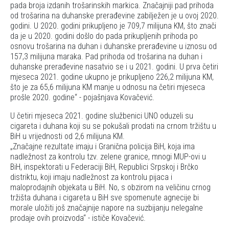
pada broja izdanih trošarinskih markica. Značajniji pad prihoda
od trošarina na duhanske prerađevine zabilježen je u ovoj 2020.
godini. U 2020. godini prikupljeno je 709,7 milijuna KM, što znači
da je u 2020. godini došlo do pada prikupljenih prihoda po
osnovu trošarina na duhan i duhanske prerađevine u iznosu od
157,3 milijuna maraka. Pad prihoda od trošarina na duhan i
duhanske prerađevine nasatvio se i u 2021. godini. U prva četiri
mjeseca 2021. godine ukupno je prikupljeno 226,2 milijuna KM,
što je za 65,6 milijuna KM manje u odnosu na četiri mjeseca
prošle 2020. godine
- pojašnjava Kovačević.
U četiri mjeseca 2021. godine službenici UNO oduzeli su
cigareta i duhana koji su se pokušali prodati na crnom tržištu u
BiH u vrijednosti od 2,6 milijuna KM.
Značajne rezultate imaju i Granična policija BiH, koja ima
nadležnost za kontrolu tzv. zelene granice, mnogi MUP-ovi u
BiH, inspektorati u Federaciji BiH, Republici Srpskoj i Brčko
distriktu, koji imaju nadležnost za kontrolu pijaca i
maloprodajnih objekata u BiH. No, s obzirom na veličinu crnog
tržišta duhana i cigareta u BiH sve spomenute agnecije bi
morale uložiti još značajnije napore na suzbijanju nelegalne
prodaje ovih proizvoda
- ističe Kovačević.