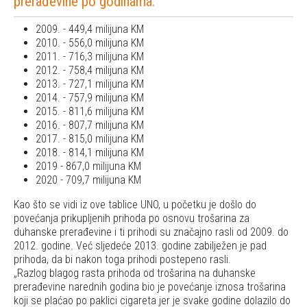
prerađevine po godinama:
2009. - 449,4 milijuna KM
2010. - 556,0 milijuna KM
2011. - 716,3 milijuna KM
2012. - 758,4 milijuna KM
2013. - 727,1 milijuna KM
2014. - 757,9 milijuna KM
2015. - 811,6 milijuna KM
2016. - 807,7 milijuna KM
2017. - 815,0 milijuna KM
2018. - 814,1 milijuna KM
2019 - 867,0 milijuna KM
2020 - 709,7 milijuna KM
Kao što se vidi iz ove tablice UNO, u početku je došlo do
povećanja prikupljenih prihoda po osnovu trošarina za
duhanske prerađevine i ti prihodi su značajno rasli od 2009. do
2012. godine. Već sljedeće 2013. godine zabilježen je pad
prihoda, da bi nakon toga prihodi postepeno rasli.
Razlog blagog rasta prihoda od trošarina na duhanske
prerađevine narednih godina bio je povećanje iznosa trošarina
koji se plaćao po paklici cigareta jer je svake godine dolazilo do