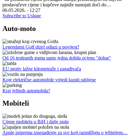
prodavačeve cijene i kupčeve najniže nastojati doći do…
06.05.2026. - 12:27
Subscribe to Usluge
Auto-moto
Legendarni Golf dizel odlazi u povijest?
Od 16 testiranih guma samo jedna dobila ocjenu "dobar"
EU protiv lažne kilometraže i zagađivača
Koje električne automobile vrijedi kupiti rabljene
Kraj jeftinih automobila?
Mobiteli
Cijene mobitela u BiH i dalje rastu
Apple priprema iznenađenje za sve koji razmišljaju o jeftinijem…