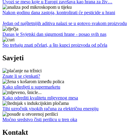
Uvozi se meso koje u Europi završava kao hrana za živ…
Nakon godinu dana zastoja, kontrolirati će pesticide u hrani
Jedan od najštetnijih aditiva nalazi se u gotovo svakom proizvodu
Danas je Svjetski dan sigurnosti hrane - posao svih nas
Što trebaju znati pčelari, a što kupci proizvoda od pčela
Savjeti
Znate li se cjenkati?
Kako uštedjeti u supermarketu
Kako odrediti kvalitetu mljevenog mesa
Tihi uzročnik visokih računa za električnu energiju
Moćno sredstvo čisti perilicu u tren oka
Kontakt