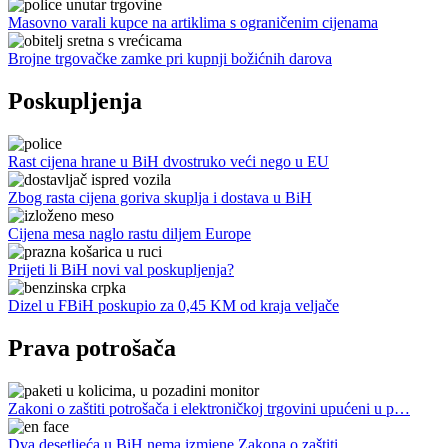
Masovno varali kupce na artiklima s ograničenim cijenama
Brojne trgovačke zamke pri kupnji božićnih darova
Poskupljenja
Rast cijena hrane u BiH dvostruko veći nego u EU
Zbog rasta cijena goriva skuplja i dostava u BiH
Cijena mesa naglo rastu diljem Europe
Prijeti li BiH novi val poskupljenja?
Dizel u FBiH poskupio za 0,45 KM od kraja veljače
Prava potrošača
Zakoni o zaštiti potrošača i elektroničkoj trgovini upućeni u p…
Dva desetljeća u BiH nema izmjene Zakona o zaštiti…