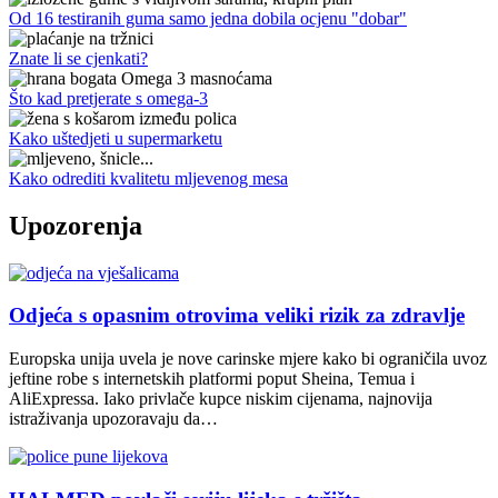
Od 16 testiranih guma samo jedna dobila ocjenu "dobar"
Znate li se cjenkati?
Što kad pretjerate s omega-3
Kako uštedjeti u supermarketu
Kako odrediti kvalitetu mljevenog mesa
Upozorenja
Odjeća s opasnim otrovima veliki rizik za zdravlje
Europska unija uvela je nove carinske mjere kako bi ograničila uvoz
jeftine robe s internetskih platformi poput Sheina, Temua i
AliExpressa. Iako privlače kupce niskim cijenama, najnovija
istraživanja upozoravaju da…