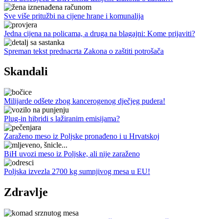
Sve više pritužbi na cijene hrane i komunalija
Jedna cijena na policama, a druga na blagajni: Kome prijaviti?
Spreman tekst prednacrta Zakona o zaštiti potrošača
Skandali
Milijarde odšete zbog kancerogenog dječjeg pudera!
Plug-in hibridi s lažiranim emisijama?
Zaraženo meso iz Poljske pronađeno i u Hrvatskoj
BiH uvozi meso iz Poljske, ali nije zaraženo
Poljska izvezla 2700 kg sumnjivog mesa u EU!
Zdravlje