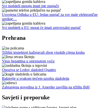
Svi mobiteli moraju imati iste punjače
Usvojena Odluka u EU: Jedan punjač za sve male elektronične
uređaje…
Svi mobiteli u EU morat će imati univerzalni punjač
Prehrana
Tržišni inspektori kažnjavali zbog visokih cijena kruha
Virus hepatitisa u smrznutom voću
Opoziva se Ledov sladoled Quattro
Bakterije u svakom trećem uzorku sladoleda
Zabranjena govedina iz J. Amerike završila na tržištu BiH
Savjeti i preporuke