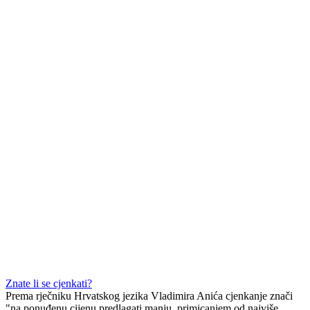
Znate li se cjenkati?
Prema rječniku Hrvatskog jezika Vladimira Anića cjenkanje znači
"na ponuđenu cijenu predlagati manju, primicanjem od najviše