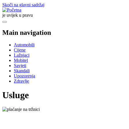
Skoči na glavni sadržaj
je uvijek u pravu
Main navigation
Automobili
Cijene
Lažnjaci
Mobitel
Savjeti
Skandali
Upozorenja
Zdravlje
Usluge