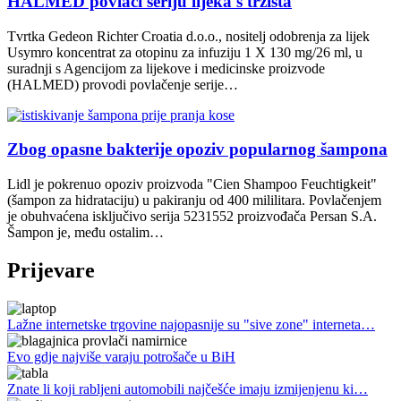
HALMED povlači seriju lijeka s tržišta
Tvrtka Gedeon Richter Croatia d.o.o., nositelj odobrenja za lijek
Usymro koncentrat za otopinu za infuziju 1 X 130 mg/26 ml, u
suradnji s Agencijom za lijekove i medicinske proizvode
(HALMED) provodi povlačenje serije…
Zbog opasne bakterije opoziv popularnog šampona
Lidl je pokrenuo opoziv proizvoda "Cien Shampoo Feuchtigkeit"
(šampon za hidrataciju) u pakiranju od 400 mililitara. Povlačenjem
je obuhvaćena isključivo serija 5231552 proizvođača Persan S.A.
Šampon je, među ostalim…
Prijevare
Lažne internetske trgovine najopasnije su "sive zone" interneta…
Evo gdje najviše varaju potrošače u BiH
Znate li koji rabljeni automobili najčešće imaju izmijenjenu ki…