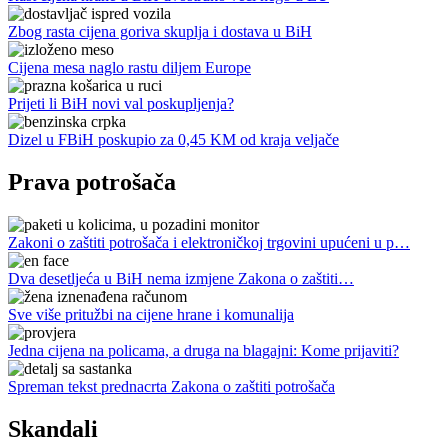
Zbog rasta cijena goriva skuplja i dostava u BiH
Cijena mesa naglo rastu diljem Europe
Prijeti li BiH novi val poskupljenja?
Dizel u FBiH poskupio za 0,45 KM od kraja veljače
Prava potrošača
Zakoni o zaštiti potrošača i elektroničkoj trgovini upućeni u p…
Dva desetljeća u BiH nema izmjene Zakona o zaštiti…
Sve više pritužbi na cijene hrane i komunalija
Jedna cijena na policama, a druga na blagajni: Kome prijaviti?
Spreman tekst prednacrta Zakona o zaštiti potrošača
Skandali