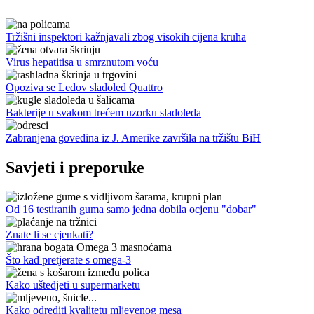
Tržišni inspektori kažnjavali zbog visokih cijena kruha
Virus hepatitisa u smrznutom voću
Opoziva se Ledov sladoled Quattro
Bakterije u svakom trećem uzorku sladoleda
Zabranjena govedina iz J. Amerike završila na tržištu BiH
Savjeti i preporuke
Od 16 testiranih guma samo jedna dobila ocjenu "dobar"
Znate li se cjenkati?
Što kad pretjerate s omega-3
Kako uštedjeti u supermarketu
Kako odrediti kvalitetu mljevenog mesa