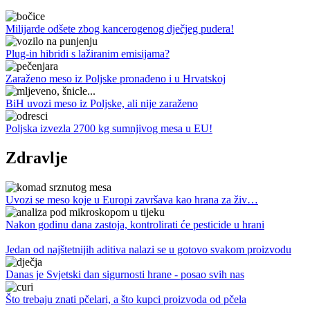
Milijarde odšete zbog kancerogenog dječjeg pudera!
Plug-in hibridi s lažiranim emisijama?
Zaraženo meso iz Poljske pronađeno i u Hrvatskoj
BiH uvozi meso iz Poljske, ali nije zaraženo
Poljska izvezla 2700 kg sumnjivog mesa u EU!
Zdravlje
Uvozi se meso koje u Europi završava kao hrana za živ…
Nakon godinu dana zastoja, kontrolirati će pesticide u hrani
Jedan od najštetnijih aditiva nalazi se u gotovo svakom proizvodu
Danas je Svjetski dan sigurnosti hrane - posao svih nas
Što trebaju znati pčelari, a što kupci proizvoda od pčela