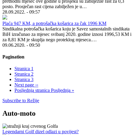
prethodni mjesec ove godine u prosjeku su zabilježile rast za 0,3
posto. Prosječan rast cijena zabilježen je u…
28.09.2022. - 09:57
Plaća 947 KM, a potrošačka košarica za čak 1996 KM
Sindikalna potrošačka košarica koju je Savez samostalnih sindikata
BiH izračunao za mjesec svibanj 2020. godine iznosi 1996,53 KM i
za 8,81 KM je skuplja nego proteklog mjeseca.…
09.06.2020. - 09:50
Pagination
Stranica
1
Stranica
2
Stranica
3
Next page
››
Posljednja stranica
Posljednja »
Subscribe to Režije
Auto-moto
Legendarni Golf dizel odlazi u povijest?