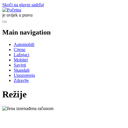
Skoči na glavni sadržaj
je uvijek u pravu
Main navigation
Automobili
Cijene
Lažnjaci
Mobitel
Savjeti
Skandali
Upozorenja
Zdravlje
Režije