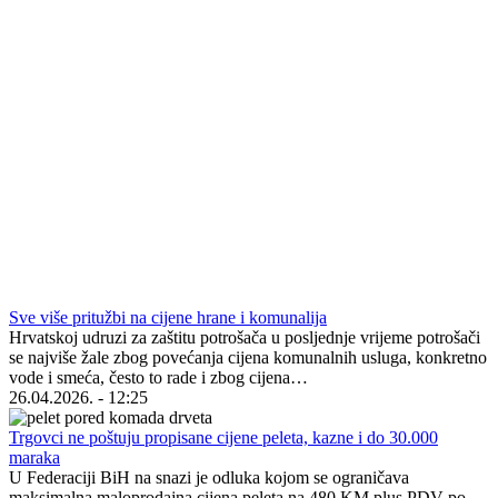
Sve više pritužbi na cijene hrane i komunalija
Hrvatskoj udruzi za zaštitu potrošača u posljednje vrijeme potrošači
se najviše žale zbog povećanja cijena komunalnih usluga, konkretno
vode i smeća, često to rade i zbog cijena…
26.04.2026. - 12:25
Trgovci ne poštuju propisane cijene peleta, kazne i do 30.000
maraka
U Federaciji BiH na snazi je odluka kojom se ograničava
maksimalna maloprodajna cijena peleta na 480 KM plus PDV po