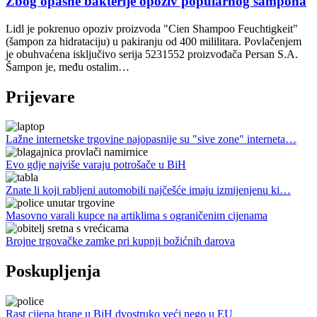
Zbog opasne bakterije opoziv popularnog šampona
Lidl je pokrenuo opoziv proizvoda "Cien Shampoo Feuchtigkeit"
(šampon za hidrataciju) u pakiranju od 400 mililitara. Povlačenjem
je obuhvaćena isključivo serija 5231552 proizvođača Persan S.A.
Šampon je, među ostalim…
Prijevare
Lažne internetske trgovine najopasnije su "sive zone" interneta…
Evo gdje najviše varaju potrošače u BiH
Znate li koji rabljeni automobili najčešće imaju izmijenjenu ki…
Masovno varali kupce na artiklima s ograničenim cijenama
Brojne trgovačke zamke pri kupnji božićnih darova
Poskupljenja
Rast cijena hrane u BiH dvostruko veći nego u EU