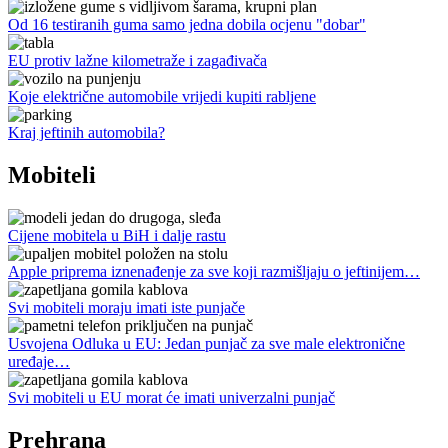
Od 16 testiranih guma samo jedna dobila ocjenu "dobar"
EU protiv lažne kilometraže i zagađivača
Koje električne automobile vrijedi kupiti rabljene
Kraj jeftinih automobila?
Mobiteli
Cijene mobitela u BiH i dalje rastu
Apple priprema iznenađenje za sve koji razmišljaju o jeftinijem…
Svi mobiteli moraju imati iste punjače
Usvojena Odluka u EU: Jedan punjač za sve male elektronične
uređaje…
Svi mobiteli u EU morat će imati univerzalni punjač
Prehrana