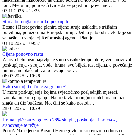
toni. Međutim, potrošači tvrde da se pojedini trgovci ne…
07.11.2025. - 12:25
Struja bi mogla trostruko poskupiti
Bosna i Hercegovina planira cijene struje uskladiti s tržišnim
pravilima, po uzoru na Europsku uniju. Jedna je to od stavki koje su
se našle u usvojenoj Reformskoj agendi. Plan je…
03.10.2025. - 09:37
Cijene ponovno rastu
Za ovo ljeto nisu najavljene samo visoke temperature, već i novi val
poskupljenja - struja, voda, hrana, sve bilježi rast cijena, a povećanje
minimalne plaće ubrzano nestaje pod…
06.07.2025. - 10:28
Kako smanjiti račune za grijanje?
U moru poskupljenja kojima svjedočimo posljednjih mjeseci,
iznimka nije niti grijanje. Na tu stavku mnogim obiteljima odlazi
značajan dio budžeta. No, čini se kako postoji…
28.01.2025. - 10:29
Hrana i piće su za gotovo 26% skuplji, poskupjeli i prijevoz,
stanovanje te režije
Potrošačke cijene u Bosni i Hercegovini u kolovozu u odnosu na