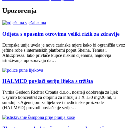
Upozorenja
Odjeća s opasnim otrovima veliki rizik za zdravlje
Europska unija uvela je nove carinske mjere kako bi ograničila uvoz
jeftine robe s internetskih platformi poput Sheina, Temua i
AliExpressa. Iako privlače kupce niskim cijenama, najnovija
istraživanja upozoravaju da…
HALMED povlači seriju lijeka s tržišta
Tvrtka Gedeon Richter Croatia d.o.o., nositelj odobrenja za lijek
Usymro koncentrat za otopinu za infuziju 1 X 130 mg/26 ml, u
suradnji s Agencijom za lijekove i medicinske proizvode
(HALMED) provodi povlačenje serije…