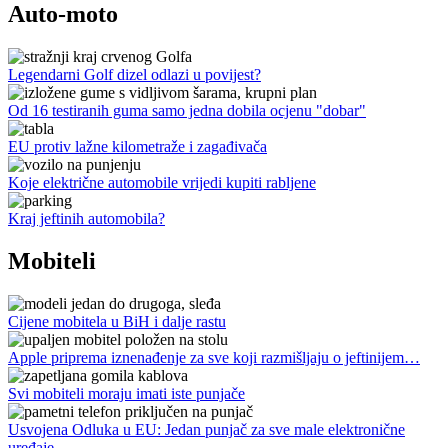
Auto-moto
Legendarni Golf dizel odlazi u povijest?
Od 16 testiranih guma samo jedna dobila ocjenu "dobar"
EU protiv lažne kilometraže i zagađivača
Koje električne automobile vrijedi kupiti rabljene
Kraj jeftinih automobila?
Mobiteli
Cijene mobitela u BiH i dalje rastu
Apple priprema iznenađenje za sve koji razmišljaju o jeftinijem…
Svi mobiteli moraju imati iste punjače
Usvojena Odluka u EU: Jedan punjač za sve male elektronične
uređaje…