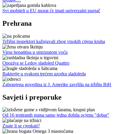
Svi mobiteli u EU morat će imati univerzalni punjač
Prehrana
Tržišni inspektori kažnjavali zbog visokih cijena kruha
Virus hepatitisa u smrznutom voću
Opoziva se Ledov sladoled Quattro
Bakterije u svakom trećem uzorku sladoleda
Zabranjena govedina iz J. Amerike završila na tržištu BiH
Savjeti i preporuke
Od 16 testiranih guma samo jedna dobila ocjenu "dobar"
Znate li se cjenkati?