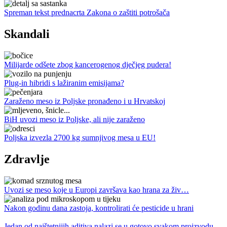
Spreman tekst prednacrta Zakona o zaštiti potrošača
Skandali
Milijarde odšete zbog kancerogenog dječjeg pudera!
Plug-in hibridi s lažiranim emisijama?
Zaraženo meso iz Poljske pronađeno i u Hrvatskoj
BiH uvozi meso iz Poljske, ali nije zaraženo
Poljska izvezla 2700 kg sumnjivog mesa u EU!
Zdravlje
Uvozi se meso koje u Europi završava kao hrana za živ…
Nakon godinu dana zastoja, kontrolirati će pesticide u hrani
Jedan od najštetnijih aditiva nalazi se u gotovo svakom proizvodu