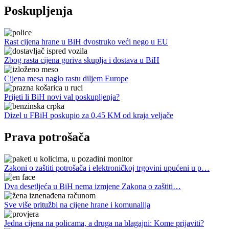
Poskupljenja
Rast cijena hrane u BiH dvostruko veći nego u EU
Zbog rasta cijena goriva skuplja i dostava u BiH
Cijena mesa naglo rastu diljem Europe
Prijeti li BiH novi val poskupljenja?
Dizel u FBiH poskupio za 0,45 KM od kraja veljače
Prava potrošača
Zakoni o zaštiti potrošača i elektroničkoj trgovini upućeni u p…
Dva desetljeća u BiH nema izmjene Zakona o zaštiti…
Sve više pritužbi na cijene hrane i komunalija
Jedna cijena na policama, a druga na blagajni: Kome prijaviti?