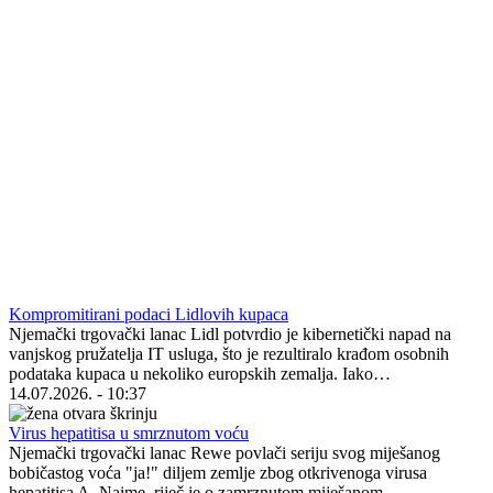
Kompromitirani podaci Lidlovih kupaca
Njemački trgovački lanac Lidl potvrdio je kibernetički napad na
vanjskog pružatelja IT usluga, što je rezultiralo krađom osobnih
podataka kupaca u nekoliko europskih zemalja. Iako…
14.07.2026. - 10:37
Virus hepatitisa u smrznutom voću
Njemački trgovački lanac Rewe povlači seriju svog miješanog
bobičastog voća "ja!" diljem zemlje zbog otkrivenoga virusa
hepatitisa A. Naime, riječ je o zamrznutom miješanom…