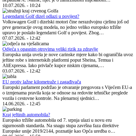
10.07.2026. - 10:24
Legendarni Golf dizel odlazi u povijest?
Volkswagen Golf i dizelski motori čine nerazdvojnu cjelinu još od
prve generacije ovog modela, no jedno veliko europsko tržište
upravo je poslalo legendarni Golf u povijest. Zbog…
07.07.2026. - 12:42
Odjeća s opasnim otrovima veliki rizik za zdravlje
Europska unija uvela je nove carinske mjere kako bi ograničila uvoz
jeftine robe s internetskih platformi poput Sheina, Temua i
AliExpressa. Iako privlače kupce niskim cijenama,…
03.07.2026. - 12:42
EU protiv lažne kilometraže i zagađivača
Europski parlament podržao je otvaranje pregovora s Vijećem EU-a
o izmjenama pravila koja se odnose na redovite tehničke preglede
vozila i cestovne kontrole. Na plenarnoj sjednici…
14.06.2026. - 12:45
Kraj jeftinih automobila?
Europsko tržište automobila od 7. srpnja ulazi u novu eru
sigurnosnih standarda. Na snagu stupa završna faza direktive
Europske unije 2019/2144, poznatije kao Opća uredba o…