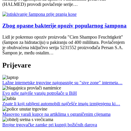
(HALMED) provodi povlačenje serije…
Zbog opasne bakterije opoziv popularnog šampona
Lidl je pokrenuo opoziv proizvoda "Cien Shampoo Feuchtigkeit"
(šampon za hidrataciju) u pakiranju od 400 mililitara. Povlačenjem
je obuhvaćena isključivo serija 5231552 proizvođača Persan S.A.
Šampon je, među ostalim…
Prijevare
Lažne internetske trgovine najopasnije su "sive zone" interneta…
Evo gdje najviše varaju potrošače u BiH
Znate li koji rabljeni automobili najčešće imaju izmijenjenu ki…
Masovno varali kupce na artiklima s ograničenim cijenama
Brojne trgovačke zamke pri kupnji božićnih darova