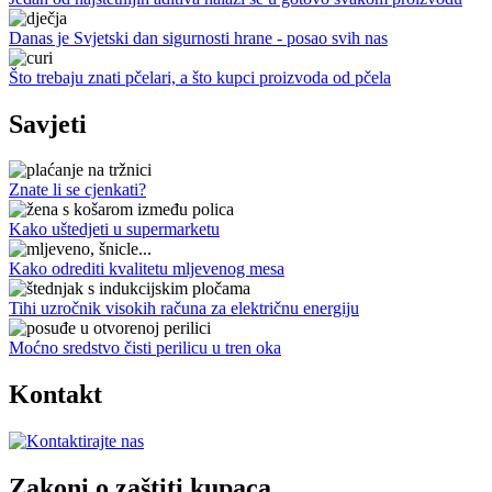
Danas je Svjetski dan sigurnosti hrane - posao svih nas
Što trebaju znati pčelari, a što kupci proizvoda od pčela
Savjeti
Znate li se cjenkati?
Kako uštedjeti u supermarketu
Kako odrediti kvalitetu mljevenog mesa
Tihi uzročnik visokih računa za električnu energiju
Moćno sredstvo čisti perilicu u tren oka
Kontakt
Zakoni o zaštiti kupaca