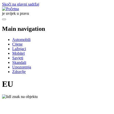
Skoči na glavni sadržaj
je uvijek u pravu
Main navigation
Automobili
Cijene
Lažnjaci
Mobitel
Savjeti
Skandali
Upozorenja
Zdravlje
EU