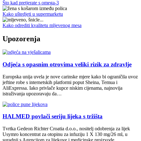
Što kad pretjerate s omega-3
Kako uštedjeti u supermarketu
Kako odrediti kvalitetu mljevenog mesa
Upozorenja
Odjeća s opasnim otrovima veliki rizik za zdravlje
Europska unija uvela je nove carinske mjere kako bi ograničila uvoz
jeftine robe s internetskih platformi poput Sheina, Temua i
AliExpressa. Iako privlače kupce niskim cijenama, najnovija
istraživanja upozoravaju da…
HALMED povlači seriju lijeka s tržišta
Tvrtka Gedeon Richter Croatia d.o.o., nositelj odobrenja za lijek
Usymro koncentrat za otopinu za infuziju 1 X 130 mg/26 ml, u
suradnji s Agencijom za lijekove i medicinske proizvode