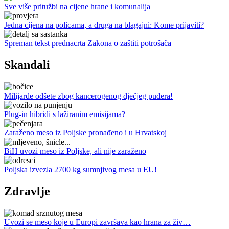
Sve više pritužbi na cijene hrane i komunalija
Jedna cijena na policama, a druga na blagajni: Kome prijaviti?
Spreman tekst prednacrta Zakona o zaštiti potrošača
Skandali
Milijarde odšete zbog kancerogenog dječjeg pudera!
Plug-in hibridi s lažiranim emisijama?
Zaraženo meso iz Poljske pronađeno i u Hrvatskoj
BiH uvozi meso iz Poljske, ali nije zaraženo
Poljska izvezla 2700 kg sumnjivog mesa u EU!
Zdravlje
Uvozi se meso koje u Europi završava kao hrana za živ…