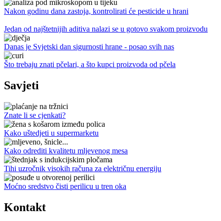
Nakon godinu dana zastoja, kontrolirati će pesticide u hrani
Jedan od najštetnijih aditiva nalazi se u gotovo svakom proizvodu
Danas je Svjetski dan sigurnosti hrane - posao svih nas
Što trebaju znati pčelari, a što kupci proizvoda od pčela
Savjeti
Znate li se cjenkati?
Kako uštedjeti u supermarketu
Kako odrediti kvalitetu mljevenog mesa
Tihi uzročnik visokih računa za električnu energiju
Moćno sredstvo čisti perilicu u tren oka
Kontakt