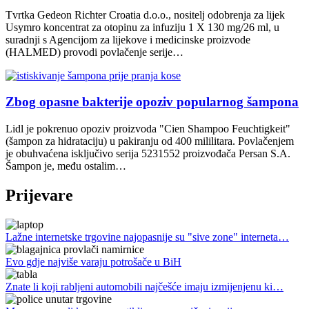
Tvrtka Gedeon Richter Croatia d.o.o., nositelj odobrenja za lijek
Usymro koncentrat za otopinu za infuziju 1 X 130 mg/26 ml, u
suradnji s Agencijom za lijekove i medicinske proizvode
(HALMED) provodi povlačenje serije…
Zbog opasne bakterije opoziv popularnog šampona
Lidl je pokrenuo opoziv proizvoda "Cien Shampoo Feuchtigkeit"
(šampon za hidrataciju) u pakiranju od 400 mililitara. Povlačenjem
je obuhvaćena isključivo serija 5231552 proizvođača Persan S.A.
Šampon je, među ostalim…
Prijevare
Lažne internetske trgovine najopasnije su "sive zone" interneta…
Evo gdje najviše varaju potrošače u BiH
Znate li koji rabljeni automobili najčešće imaju izmijenjenu ki…