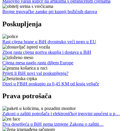
Masovno varali kupce na artiklima s ograničenim cijenama
Brojne trgovačke zamke pri kupnji božićnih darova
Poskupljenja
Rast cijena hrane u BiH dvostruko veći nego u EU
Zbog rasta cijena goriva skuplja i dostava u BiH
Cijena mesa naglo rastu diljem Europe
Prijeti li BiH novi val poskupljenja?
Dizel u FBiH poskupio za 0,45 KM od kraja veljače
Prava potrošača
Zakoni o zaštiti potrošača i elektroničkoj trgovini upućeni u p…
Dva desetljeća u BiH nema izmjene Zakona o zaštiti…