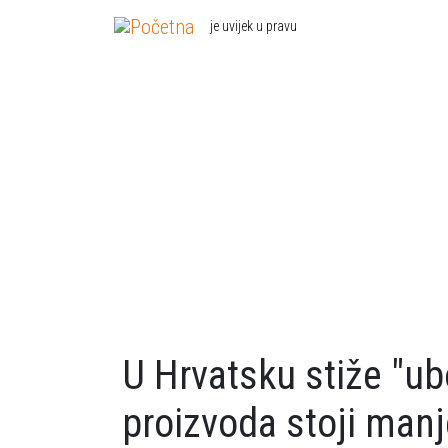
Skoči na glavni sadržaj
je uvijek u pravu
U Hrvatsku stiže "ubo
proizvoda stoji manj