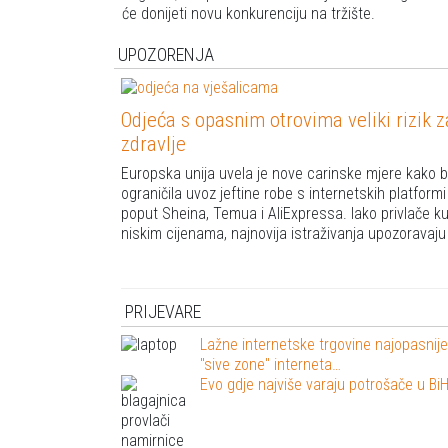
će donijeti novu konkurenciju na tržište.
UPOZORENJA
Odjeća s opasnim otrovima veliki rizik z
zdravlje
Europska unija uvela je nove carinske mjere kako b
ograničila uvoz jeftine robe s internetskih platformi
poput Sheina, Temua i AliExpressa. Iako privlače k
niskim cijenama, najnovija istraživanja upozoravaj
PRIJEVARE
Lažne internetske trgovine najopasnij
"sive zone" interneta…
Evo gdje najviše varaju potrošače u Bi