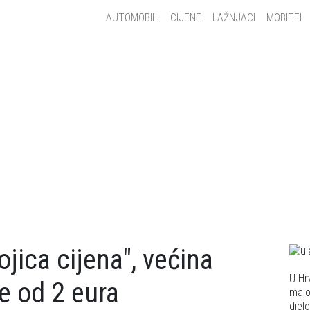
Main navigation
AUTOMOBILI
CIJENE
LAŽNJACI
MOBITEL
jica cijena", većina
U Hr
e od 2 eura
malo
djel