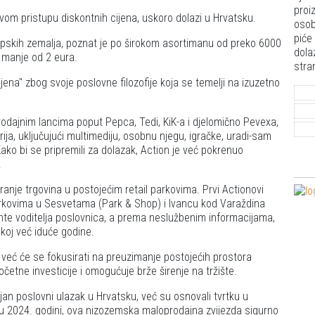
proi
om pristupu diskontnih cijena, uskoro dolazi u Hrvatsku.
osob
piće
opskih zemalja, poznat je po širokom asortimanu od preko 6000
dola
a manje od 2 eura.
stra
jena" zbog svoje poslovne filozofije koja se temelji na izuzetno
rodajnim lancima poput Pepca, Tedi, KiK-a i djelomično Pevexa,
ja, uključujući multimediju, osobnu njegu, igračke, uradi-sam
ako bi se pripremili za dolazak, Action je već pokrenuo
.
aranje trgovina u postojećim retail parkovima. Prvi Actionovi
 parkovima u Sesvetama (Park & Shop) i Ivancu kod Varaždina
tente voditelja poslovnica, a prema neslužbenim informacijama,
skoj već iduće godine.
 već će se fokusirati na preuzimanje postojećih prostora
četne investicije i omogućuje brže širenje na tržište.
an poslovni ulazak u Hrvatsku, već su osnovali tvrtku u
 u 2024. godini, ova nizozemska maloprodajna zvijezda sigurno