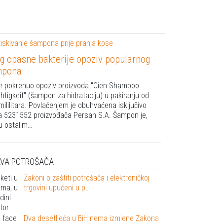
g opasne bakterije opoziv popularnog
mpona
 je pokrenuo opoziv proizvoda "Cien Shampoo
htigkeit" (šampon za hidrataciju) u pakiranju od
mililitara. Povlačenjem je obuhvaćena isključivo
ja 5231552 proizvođača Persan S.A. Šampon je,
 ostalim…
AVA POTROŠAČA
Zakoni o zaštiti potrošača i elektroničkoj
trgovini upućeni u p…
Dva desetljeća u BiH nema izmjene Zakona