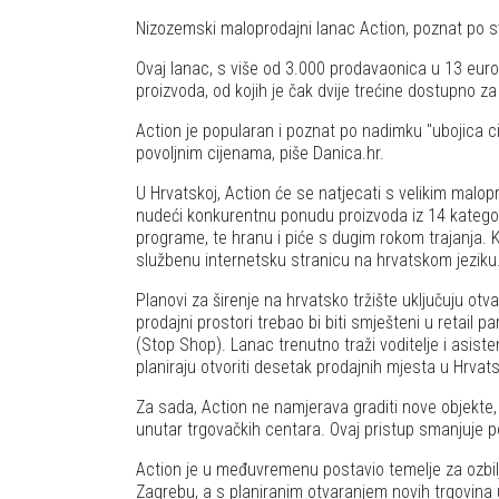
Nizozemski maloprodajni lanac Action, poznat po sv
Ovaj lanac, s više od 3.000 prodavaonica u 13 eur
proizvoda, od kojih je čak dvije trećine dostupno z
Action je popularan i poznat po nadimku "ubojica ci
povoljnim cijenama, piše Danica.hr.
U Hrvatskoj, Action će se natjecati s velikim malop
nudeći konkurentnu ponudu proizvoda iz 14 kategori
programe, te hranu i piće s dugim rokom trajanja. K
službenu internetsku stranicu na hrvatskom jeziku
Planovi za širenje na hrvatsko tržište uključuju otv
prodajni prostori trebao bi biti smješteni u retail
(Stop Shop). Lanac trenutno traži voditelje i asis
planiraju otvoriti desetak prodajnih mjesta u Hrvat
Za sada, Action ne namjerava graditi nove objekte,
unutar trgovačkih centara. Ovaj pristup smanjuje po
Action je u međuvremenu postavio temelje za ozbilj
Zagrebu, a s planiranim otvaranjem novih trgovina