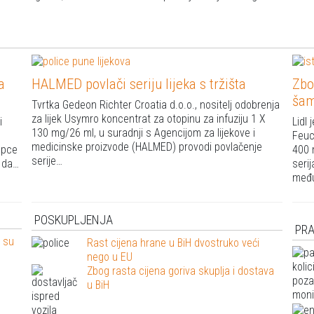
a
HALMED povlači seriju lijeka s tržišta
Zbo
ša
Tvrtka Gedeon Richter Croatia d.o.o., nositelj odobrenja
za lijek Usymro koncentrat za otopinu za infuziju 1 X
i
Lidl
130 mg/26 ml, u suradnji s Agencijom za lijekove i
Feuc
medicinske proizvode (HALMED) provodi povlačenje
upce
400 
serije…
u da…
seri
među
POSKUPLJENJA
PR
e su
Rast cijena hrane u BiH dvostruko veći
nego u EU
H
Zbog rasta cijena goriva skuplja i dostava
u BiH