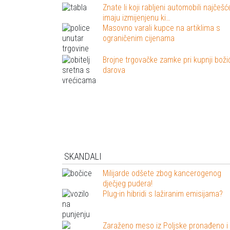
Znate li koji rabljeni automobili najčešć
imaju izmijenjenu ki…
Masovno varali kupce na artiklima s
ograničenim cijenama
Brojne trgovačke zamke pri kupnji boži
darova
SKANDALI
Milijarde odšete zbog kancerogenog
dječjeg pudera!
Plug-in hibridi s lažiranim emisijama?
Zaraženo meso iz Poljske pronađeno i