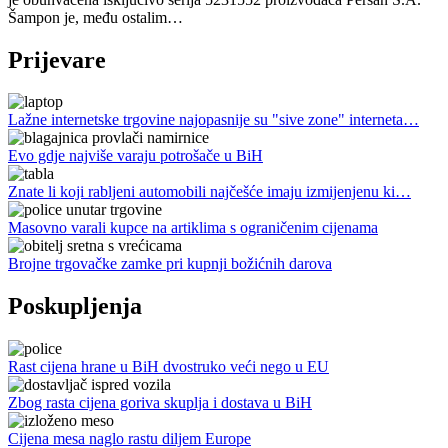
Šampon je, među ostalim…
Prijevare
Lažne internetske trgovine najopasnije su "sive zone" interneta…
Evo gdje najviše varaju potrošače u BiH
Znate li koji rabljeni automobili najčešće imaju izmijenjenu ki…
Masovno varali kupce na artiklima s ograničenim cijenama
Brojne trgovačke zamke pri kupnji božićnih darova
Poskupljenja
Rast cijena hrane u BiH dvostruko veći nego u EU
Zbog rasta cijena goriva skuplja i dostava u BiH
Cijena mesa naglo rastu diljem Europe