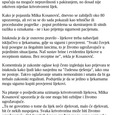
upućuju na moguće nepravilnosti s pakiranjem, no dosad nije
otkriven nijedan krivotvoreni lijek.
Kako je pojasnila Milka Kosanović, dnevno se zabilježi oko 80
upozorenja, ali svi su se do sada pokazali kao tehničke ili
proceduralne pogreške - poput problema sa skeniranjem ili sitnih
razlika u oznakama - ne i kao prijetnja sigurnosti pacijenata.
Istaknula je da je osnovno pravilo - lijekove treba nabavljati
isključivo u ljekarnama, gdje su sigurni i provjereni. "Svaki čovjek
koji posegne za ilegalnim lancima, to je životno ugrožavajuće u
pojedinim situacijama. Naš sustav brine i evidentira lijekove u
receptnom statusu. Bez receptne ne", rekla je Kosanović.
Komentirala je zakonite oglase koji često izgledaju kao prijevara te
istaknula kako ljudi lako nasjednu na "čudesna rješenja", iako ona
ne postoje. Takvo oglašavanje smatra nemoralnim i smatra da bi ga
trebalo zakonski regulirati. Podsjetila je da se jedino u ljekarnama
mogu sigurno kupiti provjereni lijekovi.
Na pitanje o posljedicama uzimanja krivotvorenih lijekova, Milka
Kosanović upozorila je da one mogu biti ozbiljne i životno
ugrožavajuće.
Tu ne govorimo o tome da lijek neće djelovati, malo će djelovati,
bit će nekih nuspojava. Svaka krivotvorina može biti životno