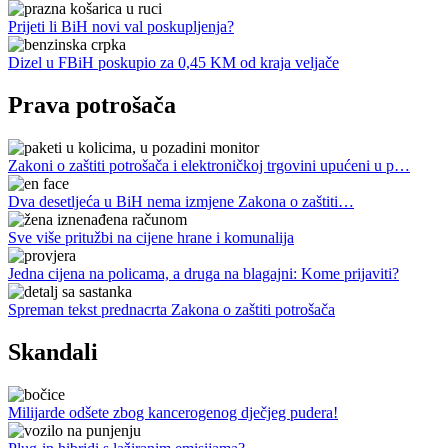
Prijeti li BiH novi val poskupljenja?
Dizel u FBiH poskupio za 0,45 KM od kraja veljače
Prava potrošača
Zakoni o zaštiti potrošača i elektroničkoj trgovini upućeni u p…
Dva desetljeća u BiH nema izmjene Zakona o zaštiti…
Sve više pritužbi na cijene hrane i komunalija
Jedna cijena na policama, a druga na blagajni: Kome prijaviti?
Spreman tekst prednacrta Zakona o zaštiti potrošača
Skandali
Milijarde odšete zbog kancerogenog dječjeg pudera!