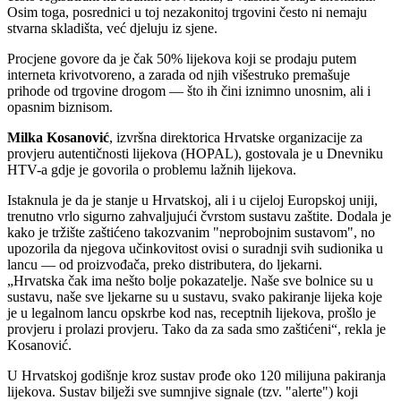
Osim toga, posrednici u toj nezakonitoj trgovini često ni nemaju
stvarna skladišta, već djeluju iz sjene.
Procjene govore da je čak 50% lijekova koji se prodaju putem
interneta krivotvoreno, a zarada od njih višestruko premašuje
prihode od trgovine drogom — što ih čini iznimno unosnim, ali i
opasnim biznisom.
Milka Kosanović
, izvršna direktorica Hrvatske organizacije za
provjeru autentičnosti lijekova (HOPAL), gostovala je u Dnevniku
HTV-a gdje je govorila o problemu lažnih lijekova.
Istaknula je da je stanje u Hrvatskoj, ali i u cijeloj Europskoj uniji,
trenutno vrlo sigurno zahvaljujući čvrstom sustavu zaštite. Dodala je
kako je tržište zaštićeno takozvanim "neprobojnim sustavom", no
upozorila da njegova učinkovitost ovisi o suradnji svih sudionika u
lancu — od proizvođača, preko distributera, do ljekarni.
Hrvatska čak ima nešto bolje pokazatelje. Naše sve bolnice su u
sustavu, naše sve ljekarne su u sustavu, svako pakiranje lijeka koje
je u legalnom lancu opskrbe kod nas, receptnih lijekova, prošlo je
provjeru i prolazi provjeru. Tako da za sada smo zaštićeni
, rekla je
Kosanović.
U Hrvatskoj godišnje kroz sustav prođe oko 120 milijuna pakiranja
lijekova. Sustav bilježi sve sumnjive signale (tzv. "alerte") koji