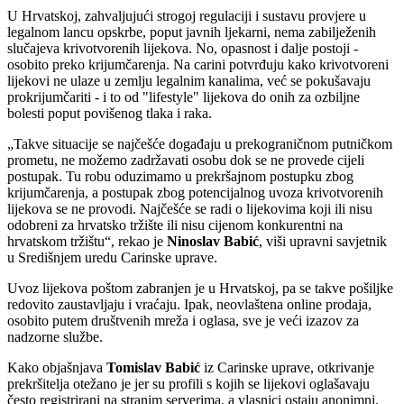
U Hrvatskoj, zahvaljujući strogoj regulaciji i sustavu provjere u
legalnom lancu opskrbe, poput javnih ljekarni, nema zabilježenih
slučajeva krivotvorenih lijekova. No, opasnost i dalje postoji -
osobito preko krijumčarenja. Na carini potvrđuju kako krivotvoreni
lijekovi ne ulaze u zemlju legalnim kanalima, već se pokušavaju
prokrijumčariti - i to od "lifestyle" lijekova do onih za ozbiljne
bolesti poput povišenog tlaka i raka.
Takve situacije se najčešće događaju u prekograničnom putničkom
prometu, ne možemo zadržavati osobu dok se ne provede cijeli
postupak. Tu robu oduzimamo u prekršajnom postupku zbog
krijumčarenja, a postupak zbog potencijalnog uvoza krivotvorenih
lijekova se ne provodi. Najčešće se radi o lijekovima koji ili nisu
odobreni za hrvatsko tržište ili nisu cijenom konkurentni na
hrvatskom tržištu
, rekao je
Ninoslav Babić
, viši upravni savjetnik
u Središnjem uredu Carinske uprave.
Uvoz lijekova poštom zabranjen je u Hrvatskoj, pa se takve pošiljke
redovito zaustavljaju i vraćaju. Ipak, neovlaštena online prodaja,
osobito putem društvenih mreža i oglasa, sve je veći izazov za
nadzorne službe.
Kako objašnjava
Tomislav Babić
iz Carinske uprave, otkrivanje
prekršitelja otežano je jer su profili s kojih se lijekovi oglašavaju
često registrirani na stranim serverima, a vlasnici ostaju anonimni.