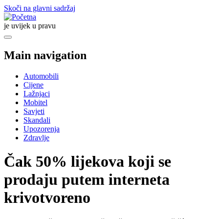
Skoči na glavni sadržaj
je uvijek u pravu
Main navigation
Automobili
Cijene
Lažnjaci
Mobitel
Savjeti
Skandali
Upozorenja
Zdravlje
Čak 50% lijekova koji se
prodaju putem interneta
krivotvoreno