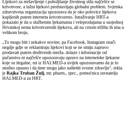
Lijekovi za mršavljenje i poboljšanje životnog stila najčešće se
krivotvore, a lažni lijekovi predstavljaju globalni problem. Svjetska
zdravstvena organizacija upozorava da je oko polovice lijekova
kupljenih putem interneta krivotvoreno. Istraživanje HRT-a
pokazalo je da u službenim ljekarnama i veleprodajama u susjednoj
Hrvatskoj nema krivotvorenih lijekova, ali na crnom tržištu ih ima u
velikom broju.
To mogu biti i nekakve novine, pa Facebook, Instagram znači
negdje gdje se reklamiraju lijekovi koji se ne smiju zapravo
prodavati putem društvenih mreža. dolaze i informacije od
pučanstva ni najčešće upozoravaju upravo na internetske ljekarne
koje su ilegalne, mi iz HALMED-a uvijek upozoravamo da je to
strašno opasno i da time mogu jako naštetiti svome zdravlju
, rekla
je
Rajka Truban Žulj
, mr. pharm., spec., pomoćnica ravnatelja
HALMED-a za HRT.