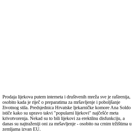
Prodaja lijekova putem interneta i društvenih mreža sve je raširenija,
osobito kada je riječ o preparatima za mršavljenje i poboljšanje
životnog stila. Predsjednica Hrvatske ljekarničke komore Ana Soldo
ističe kako su upravo takvi "popularni lijekovi" najčešće meta
krivotvorenja. Nekad su to bili lijekovi za erektilnu disfunkciju, a
danas su najtraženiji oni za mršavljenje - osobito na crnim tržištima u
zemljama izvan EU.