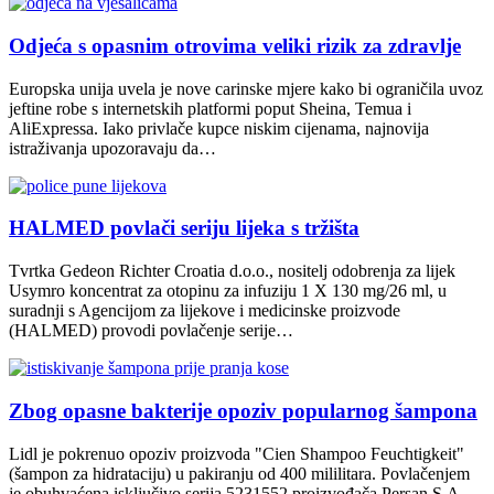
Odjeća s opasnim otrovima veliki rizik za zdravlje
Europska unija uvela je nove carinske mjere kako bi ograničila uvoz
jeftine robe s internetskih platformi poput Sheina, Temua i
AliExpressa. Iako privlače kupce niskim cijenama, najnovija
istraživanja upozoravaju da…
HALMED povlači seriju lijeka s tržišta
Tvrtka Gedeon Richter Croatia d.o.o., nositelj odobrenja za lijek
Usymro koncentrat za otopinu za infuziju 1 X 130 mg/26 ml, u
suradnji s Agencijom za lijekove i medicinske proizvode
(HALMED) provodi povlačenje serije…
Zbog opasne bakterije opoziv popularnog šampona
Lidl je pokrenuo opoziv proizvoda "Cien Shampoo Feuchtigkeit"
(šampon za hidrataciju) u pakiranju od 400 mililitara. Povlačenjem
je obuhvaćena isključivo serija 5231552 proizvođača Persan S.A.