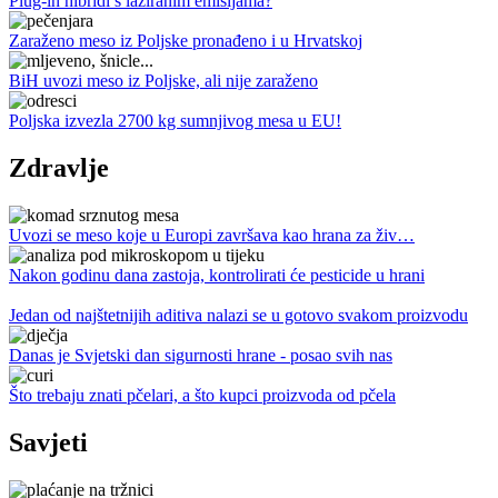
Plug-in hibridi s lažiranim emisijama?
Zaraženo meso iz Poljske pronađeno i u Hrvatskoj
BiH uvozi meso iz Poljske, ali nije zaraženo
Poljska izvezla 2700 kg sumnjivog mesa u EU!
Zdravlje
Uvozi se meso koje u Europi završava kao hrana za živ…
Nakon godinu dana zastoja, kontrolirati će pesticide u hrani
Jedan od najštetnijih aditiva nalazi se u gotovo svakom proizvodu
Danas je Svjetski dan sigurnosti hrane - posao svih nas
Što trebaju znati pčelari, a što kupci proizvoda od pčela
Savjeti