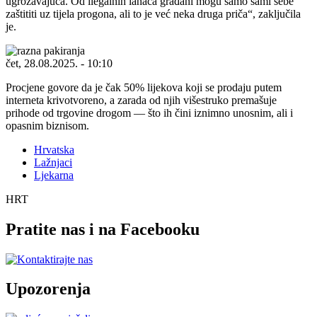
ugrožavajuća. Od ilegalnih lanaca građani mogu samo sami sebe
zaštititi uz tijela progona, ali to je već neka druga priča
, zaključila
je.
čet, 28.08.2025. - 10:10
Procjene govore da je čak 50% lijekova koji se prodaju putem
interneta krivotvoreno, a zarada od njih višestruko premašuje
prihode od trgovine drogom — što ih čini iznimno unosnim, ali i
opasnim biznisom.
Hrvatska
Lažnjaci
Ljekarna
HRT
Pratite nas i na Facebooku
Upozorenja