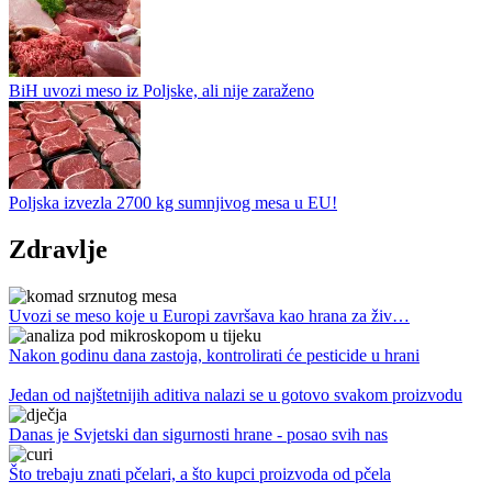
BiH uvozi meso iz Poljske, ali nije zaraženo
Poljska izvezla 2700 kg sumnjivog mesa u EU!
Zdravlje
Uvozi se meso koje u Europi završava kao hrana za živ…
Nakon godinu dana zastoja, kontrolirati će pesticide u hrani
Jedan od najštetnijih aditiva nalazi se u gotovo svakom proizvodu
Danas je Svjetski dan sigurnosti hrane - posao svih nas
Što trebaju znati pčelari, a što kupci proizvoda od pčela