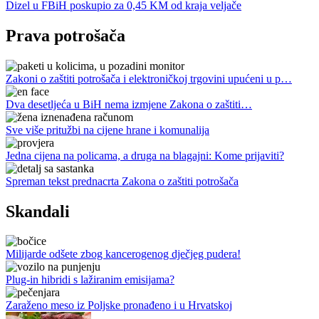
Dizel u FBiH poskupio za 0,45 KM od kraja veljače
Prava potrošača
Zakoni o zaštiti potrošača i elektroničkoj trgovini upućeni u p…
Dva desetljeća u BiH nema izmjene Zakona o zaštiti…
Sve više pritužbi na cijene hrane i komunalija
Jedna cijena na policama, a druga na blagajni: Kome prijaviti?
Spreman tekst prednacrta Zakona o zaštiti potrošača
Skandali
Milijarde odšete zbog kancerogenog dječjeg pudera!
Plug-in hibridi s lažiranim emisijama?
Zaraženo meso iz Poljske pronađeno i u Hrvatskoj