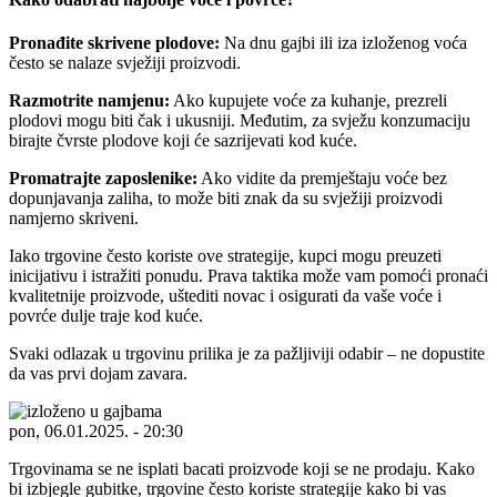
Pronađite skrivene plodove:
Na dnu gajbi ili iza izloženog voća
često se nalaze svježiji proizvodi.
Razmotrite namjenu:
Ako kupujete voće za kuhanje, prezreli
plodovi mogu biti čak i ukusniji. Međutim, za svježu konzumaciju
birajte čvrste plodove koji će sazrijevati kod kuće.
Promatrajte zaposlenike:
Ako vidite da premještaju voće bez
dopunjavanja zaliha, to može biti znak da su svježiji proizvodi
namjerno skriveni.
Iako trgovine često koriste ove strategije, kupci mogu preuzeti
inicijativu i istražiti ponudu. Prava taktika može vam pomoći pronaći
kvalitetnije proizvode, uštediti novac i osigurati da vaše voće i
povrće dulje traje kod kuće.
Svaki odlazak u trgovinu prilika je za pažljiviji odabir – ne dopustite
da vas prvi dojam zavara.
pon, 06.01.2025. - 20:30
Trgovinama se ne isplati bacati proizvode koji se ne prodaju. Kako
bi izbjegle gubitke, trgovine često koriste strategije kako bi vas