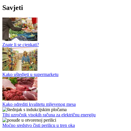
Savjeti
Znate li se cjenkati?
Kako uštedjeti u supermarketu
Kako odrediti kvalitetu mljevenog mesa
Tihi uzročnik visokih računa za električnu energiju
Moćno sredstvo čisti perilicu u tren oka