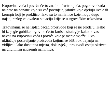
Kupovina voća i povrća često zna biti frustrirajuća, pogotovo kada
naiđete na banane koje su već pocrnjele, jabuke koje djeluju uvele ili
krumpir koji je proklijao. Iako su to namirnice koje mogu dugo
trajati, razlog za ovakvu situaciju krije se u trgovačkim trikovima.
Trgovinama se ne isplati bacati proizvode koji se ne prodaju. Kako
bi izbjegle gubitke, trgovine često koriste strategije kako bi vas
naveli na kupovinu voća i povrća koje je manje svježe. Ovo
uključuje postavljanje proizvoda kojima se bliži rok trajanja na
vidljiva i lako dostupna mjesta, dok svježiji proizvodi ostaju skriveni
na dnu ili iza izloženih namirnica.