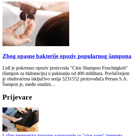
Zbog opasne bakterije opoziv popularnog šampona
Lidl je pokrenuo opoziv proizvoda "Cien Shampoo Feuchtigkeit"
(šampon za hidrataciju) u pakiranju od 400 mililitara. Povlačenjem
je obuhvaćena isključivo serija 5231552 proizvođača Persan S.A.
Šampon je, među ostalim…
Prijevare
Lažne internetske trgovine najopasnije su "sive zone" interneta…