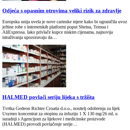
Odjeća s opasnim otrovima veliki rizik za zdravlje
Europska unija uvela je nove carinske mjere kako bi ograničila uvoz
jeftine robe s internetskih platformi poput Sheina, Temua i
AliExpressa. Iako privlače kupce niskim cijenama, najnovija
istraživanja upozoravaju da…
HALMED povlači seriju lijeka s tržišta
Tvrtka Gedeon Richter Croatia d.o.o., nositelj odobrenja za lijek
Usymro koncentrat za otopinu za infuziju 1 X 130 mg/26 ml, u
suradnji s Agencijom za lijekove i medicinske proizvode
(HALMED) provodi povlačenje serije…