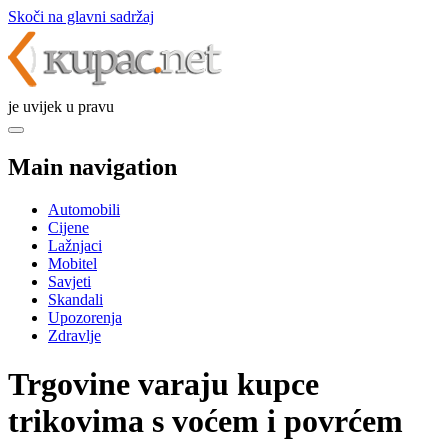
Skoči na glavni sadržaj
je uvijek u pravu
Main navigation
Automobili
Cijene
Lažnjaci
Mobitel
Savjeti
Skandali
Upozorenja
Zdravlje
Trgovine varaju kupce
trikovima s voćem i povrćem