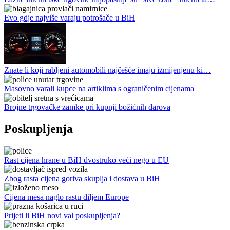
Evo gdje najviše varaju potrošače u BiH
Znate li koji rabljeni automobili najčešće imaju izmijenjenu ki…
Masovno varali kupce na artiklima s ograničenim cijenama
Brojne trgovačke zamke pri kupnji božićnih darova
Poskupljenja
Rast cijena hrane u BiH dvostruko veći nego u EU
Zbog rasta cijena goriva skuplja i dostava u BiH
Cijena mesa naglo rastu diljem Europe
Prijeti li BiH novi val poskupljenja?