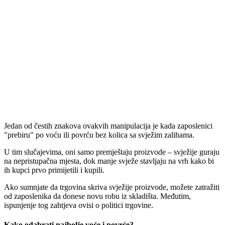
Jedan od čestih znakova ovakvih manipulacija je kada zaposlenici
"prebiru" po voću ili povrću bez kolica sa svježim zalihama.
U tim slučajevima, oni samo premještaju proizvode – svježije guraju
na nepristupačna mjesta, dok manje svježe stavljaju na vrh kako bi
ih kupci prvo primijetili i kupili.
Ako sumnjate da trgovina skriva svježije proizvode, možete zatražiti
od zaposlenika da donese novu robu iz skladišta. Međutim,
ispunjenje tog zahtjeva ovisi o politici trgovine.
Kako odabrati najbolje voće i povrće?