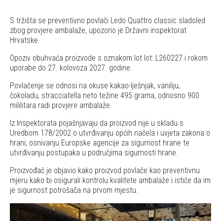
S tržišta se preventivno povlači Ledo Quattro classic sladoled
zbog provjere ambalaže, upozorio je Državni inspektorat
Hrvatske.
Opoziv obuhvaća proizvode s oznakom lot lot: L260227 i rokom
uporabe do 27. kolovoza 2027. godine.
Povlačenje se odnosi na okuse kakao-lješnjak, vaniliju,
čokoladu, stracciatella neto težine 495 grama, odnosno 900
mililitara radi provjere ambalaže.
Iz Inspektorata pojašnjavaju da proizvod nije u skladu s
Uredbom 178/2002 o utvrđivanju općih načela i uvjeta zakona o
hrani, osnivanju Europske agencije za sigurnost hrane te
utvrđivanju postupaka u područjima sigurnosti hrane.
Proizvođač je objavio kako proizvod povlače kao preventivnu
mjeru kako bi osigurali kontrolu kvalitete ambalaže i ističe da im
je sigurnost potrošača na prvom mjestu.