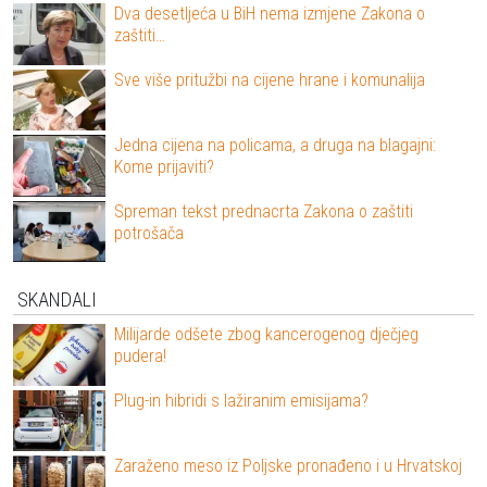
Dva desetljeća u BiH nema izmjene Zakona o
zaštiti…
Sve više pritužbi na cijene hrane i komunalija
Jedna cijena na policama, a druga na blagajni:
Kome prijaviti?
Spreman tekst prednacrta Zakona o zaštiti
potrošača
SKANDALI
Milijarde odšete zbog kancerogenog dječjeg
pudera!
Plug-in hibridi s lažiranim emisijama?
Zaraženo meso iz Poljske pronađeno i u Hrvatskoj