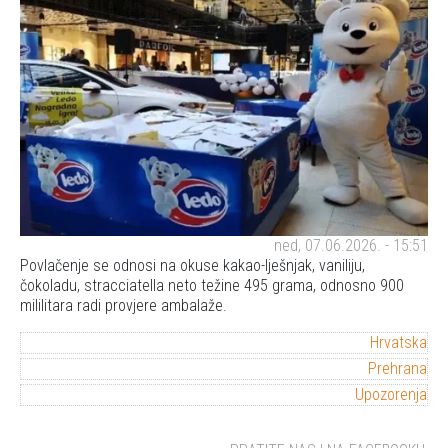
ned, 07.06.2026. - 15:51
Povlačenje se odnosi na okuse kakao-lješnjak, vaniliju,
čokoladu, stracciatella neto težine 495 grama, odnosno 900
mililitara radi provjere ambalaže.
Hrvatska
Prehrana
Upozorenja