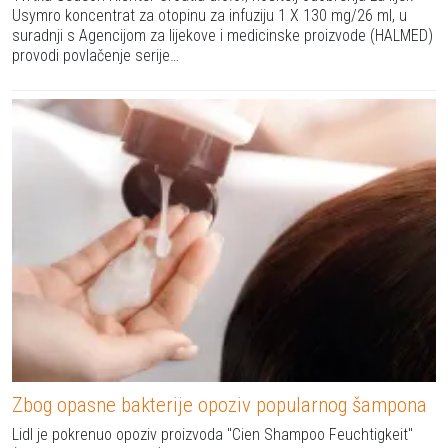
Usymro koncentrat za otopinu za infuziju 1 X 130 mg/26 ml, u
suradnji s Agencijom za lijekove i medicinske proizvode (HALMED)
provodi povlačenje serije…
Zbog opasne bakterije opoziv popularnog šampona
Lidl je pokrenuo opoziv proizvoda "Cien Shampoo Feuchtigkeit"