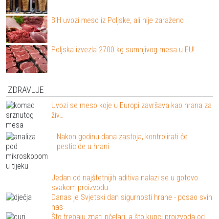
BiH uvozi meso iz Poljske, ali nije zaraženo
Poljska izvezla 2700 kg sumnjivog mesa u EU!
ZDRAVLJE
Uvozi se meso koje u Europi završava kao hrana za
živ…
Nakon godinu dana zastoja, kontrolirati će
pesticide u hrani
Jedan od najštetnijih aditiva nalazi se u gotovo
svakom proizvodu
Danas je Svjetski dan sigurnosti hrane - posao svih
nas
Što trebaju znati pčelari, a što kupci proizvoda od