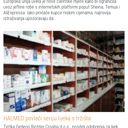
Europska unija uvela je nove carinske mjere kako bi ograničila
uvoz jeftine robe s internetskih platformi poput Sheina, Temua i
AliExpressa. Iako privlače kupce niskim cijenama, najnovija
istraživanja upozoravaju da…
HALMED povlači seriju lijeka s tržišta
Tvrtka Gedeon Richter Croatia d.o.o., nositelj odobrenja za lijek