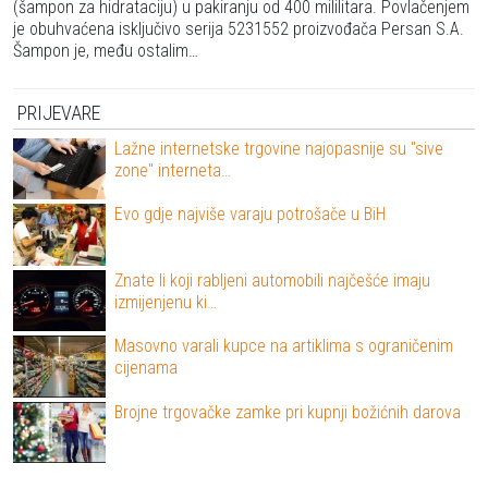
(šampon za hidrataciju) u pakiranju od 400 mililitara. Povlačenjem
je obuhvaćena isključivo serija 5231552 proizvođača Persan S.A.
Šampon je, među ostalim…
PRIJEVARE
Lažne internetske trgovine najopasnije su "sive
zone" interneta…
Evo gdje najviše varaju potrošače u BiH
Znate li koji rabljeni automobili najčešće imaju
izmijenjenu ki…
Masovno varali kupce na artiklima s ograničenim
cijenama
Brojne trgovačke zamke pri kupnji božićnih darova