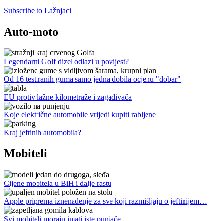
Subscribe to Lažnjaci
Auto-moto
Legendarni Golf dizel odlazi u povijest?
Od 16 testiranih guma samo jedna dobila ocjenu "dobar"
EU protiv lažne kilometraže i zagađivača
Koje električne automobile vrijedi kupiti rabljene
Kraj jeftinih automobila?
Mobiteli
Cijene mobitela u BiH i dalje rastu
Apple priprema iznenađenje za sve koji razmišljaju o jeftinijem…
Svi mobiteli moraju imati iste punjače