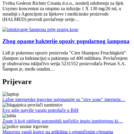
Tvrtka Gedeon Richter Croatia d.o.o., nositelj odobrenja za lijek
Usymro koncentrat za otopinu za infuziju 1 X 130 mg/26 ml, u
suradnji s Agencijom za lijekove i medicinske proizvode
(HALMED) provodi povlačenje serije…
Zbog opasne bakterije opoziv popularnog šampona
Lidl je pokrenuo opoziv proizvoda "Cien Shampoo Feuchtigkeit"
(šampon za hidrataciju) u pakiranju od 400 mililitara. Povlačenjem
je obuhvaćena isključivo serija 5231552 proizvođača Persan S.A.
Šampon je, među ostalim…
Prijevare
Lažne internetske trgovine najopasnije su "sive zone" interneta…
Evo gdje najviše varaju potrošače u BiH
Znate li koji rabljeni automobili najčešće imaju izmijenjenu ki…
Masovno varali kupce na artiklima s ograničenim cijenama