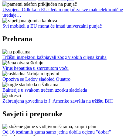
Usvojena Odluka u EU: Jedan punjač za sve male elektronične
uređaje…
Svi mobiteli u EU morat će imati univerzalni punjač
Prehrana
Tržišni inspektori kažnjavali zbog visokih cijena kruha
Virus hepatitisa u smrznutom voću
Opoziva se Ledov sladoled Quattro
Bakterije u svakom trećem uzorku sladoleda
Zabranjena govedina iz J. Amerike završila na tržištu BiH
Savjeti i preporuke
Od 16 testiranih guma samo jedna dobila ocjenu "dobar"