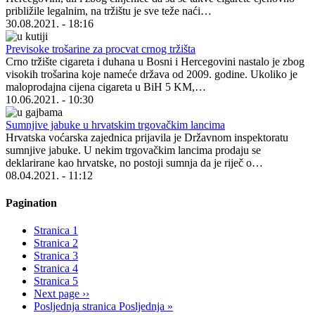
približile legalnim, na tržištu je sve teže naći…
30.08.2021. - 18:16
Previsoke trošarine za procvat crnog tržišta
Crno tržište cigareta i duhana u Bosni i Hercegovini nastalo je zbog
visokih trošarina koje nameće država od 2009. godine. Ukoliko je
maloprodajna cijena cigareta u BiH 5 KM,…
10.06.2021. - 10:30
Sumnjive jabuke u hrvatskim trgovačkim lancima
Hrvatska voćarska zajednica prijavila je Državnom inspektoratu
sumnjive jabuke. U nekim trgovačkim lancima prodaju se
deklarirane kao hrvatske, no postoji sumnja da je riječ o…
08.04.2021. - 11:12
Pagination
Stranica
1
Stranica
2
Stranica
3
Stranica
4
Stranica
5
Next page
››
Posljednja stranica
Posljednja »