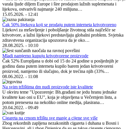
varala ljude diljem Europe i šire prodajom lažnih suplemenata i
lijekova, ostvarivši najmanje 240 milijuna…
15.05.2026. - 12:41
Čak 50% lijekova koji se prodaju putem interneta krivotvoreno
Lijekovi za mršavljenje i poboljšanje životnog stila najčešće se
krivotvore, a lažni lijekovi predstavljaju globalni problem. Svjetska
zdravstvena organizacija upozorava da je oko…
28.08.2025. - 10:10
Mladi namjerno kupuju krivotvorene proizvode
Čak 52% Europljana u dobi od 15 do 24 godine u posljednjih je
godinu dana putem interneta kupilo barem jedan krivotvoreni
proizvod, namjerno ili slučajno, dok je trećina njih (33%…
08.06.2022. - 11:08
Na svim tržištima dm nudi proizvode iste kvalitete
U okviru teme "Upozorenje: Bh.građani ne jedu hranu jednake
kvalitete kao oni u EU", koja je objavljena u Večernjem listu, a
potom prenesena na nekoliko online medija, plasirana…
20.04.2022. - 09:49
Cigareta na crnom tržištu sve manje a cijene sve više
Zbog rekordnih zapljena nezakonitih cigareta i duhana u Bosni i
Hercegovini, ali i zbog činjenice da su se takve cigarete cjenovno