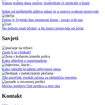
Nakon godinu dana zastoja, kontrolirati će pesticide u hrani
Jedan od najštetnijih aditiva nalazi se u gotovo svakom proizvodu
Danas je Svjetski dan sigurnosti hrane - posao svih nas
Što trebaju znati pčelari, a što kupci proizvoda od pčela
Savjeti
Znate li se cjenkati?
Kako uštedjeti u supermarketu
Kako odrediti kvalitetu mljevenog mesa
Tihi uzročnik visokih računa za električnu energiju
Moćno sredstvo čisti perilicu u tren oka
Kontakt