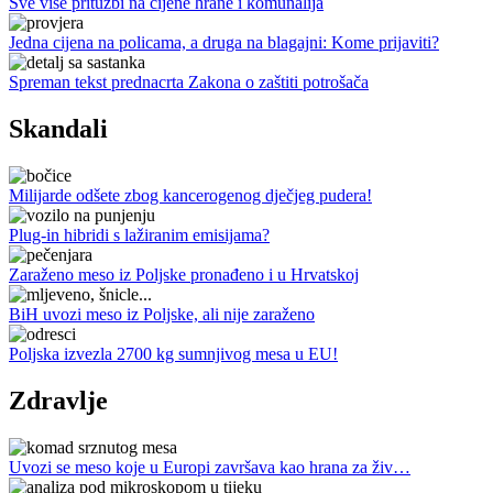
Sve više pritužbi na cijene hrane i komunalija
Jedna cijena na policama, a druga na blagajni: Kome prijaviti?
Spreman tekst prednacrta Zakona o zaštiti potrošača
Skandali
Milijarde odšete zbog kancerogenog dječjeg pudera!
Plug-in hibridi s lažiranim emisijama?
Zaraženo meso iz Poljske pronađeno i u Hrvatskoj
BiH uvozi meso iz Poljske, ali nije zaraženo
Poljska izvezla 2700 kg sumnjivog mesa u EU!
Zdravlje
Uvozi se meso koje u Europi završava kao hrana za živ…