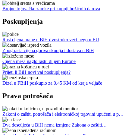
Brojne trgovačke zamke pri kupnji božićnih darova
Poskupljenja
Rast cijena hrane u BiH dvostruko veći nego u EU
Zbog rasta cijena goriva skuplja i dostava u BiH
Cijena mesa naglo rastu diljem Europe
Prijeti li BiH novi val poskupljenja?
Dizel u FBiH poskupio za 0,45 KM od kraja veljače
Prava potrošača
Zakoni o zaštiti potrošača i elektroničkoj trgovini upućeni u p…
Dva desetljeća u BiH nema izmjene Zakona o zaštiti…