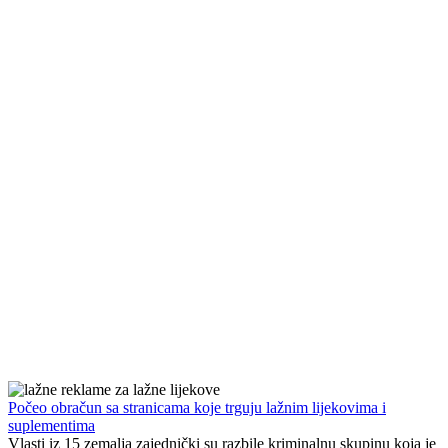
Počeo obračun sa stranicama koje trguju lažnim lijekovima i
suplementima
Vlasti iz 15 zemalja zajednički su razbile kriminalnu skupinu koja je