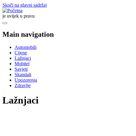
Skoči na glavni sadržaj
je uvijek u pravu
Main navigation
Automobili
Cijene
Lažnjaci
Mobitel
Savjeti
Skandali
Upozorenja
Zdravlje
Lažnjaci