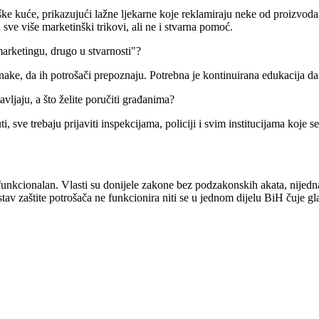
ke kuće, prikazujući lažne ljekarne koje reklamiraju neke od proizvoda
u sve više marketinški trikovi, ali ne i stvarna pomoć.
marketingu, drugo u stvarnosti"?
oznake, da ih potrošači prepoznaju. Potrebna je kontinuirana edukacija d
ljaju, a što želite poručiti građanima?
, sve trebaju prijaviti inspekcijama, policiji i svim institucijama koje 
 funkcionalan. Vlasti su donijele zakone bez podzakonskih akata, nijed
tav zaštite potrošača ne funkcionira niti se u jednom dijelu BiH čuje gl