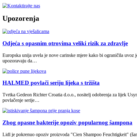
Upozorenja
Odjeća s opasnim otrovima veliki rizik za zdravlje
Europska unija uvela je nove carinske mjere kako bi ograničila uvoz j
upozoravaju da…
HALMED povlači seriju lijeka s tržišta
Tvrtka Gedeon Richter Croatia d.o.o., nositelj odobrenja za lijek U
povlačenje serije…
Zbog opasne bakterije opoziv popularnog šampona
Lidl je pokrenuo opoziv proizvoda "Cien Shampoo Feuchtigkeit" (šamp