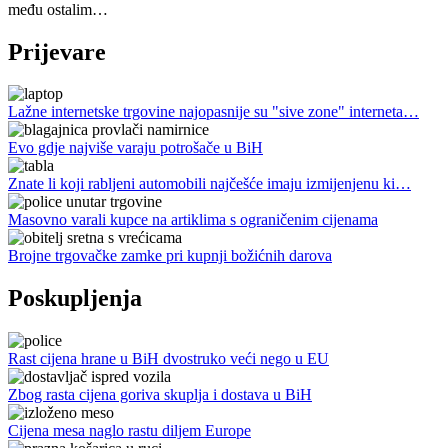
među ostalim…
Prijevare
Lažne internetske trgovine najopasnije su "sive zone" interneta…
Evo gdje najviše varaju potrošače u BiH
Znate li koji rabljeni automobili najčešće imaju izmijenjenu ki…
Masovno varali kupce na artiklima s ograničenim cijenama
Brojne trgovačke zamke pri kupnji božićnih darova
Poskupljenja
Rast cijena hrane u BiH dvostruko veći nego u EU
Zbog rasta cijena goriva skuplja i dostava u BiH
Cijena mesa naglo rastu diljem Europe