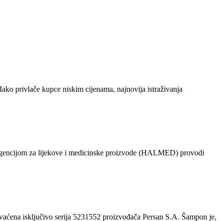
Iako privlače kupce niskim cijenama, najnovija istraživanja
 s Agencijom za lijekove i medicinske proizvode (HALMED) provodi
hvaćena isključivo serija 5231552 proizvođača Persan S.A. Šampon je,