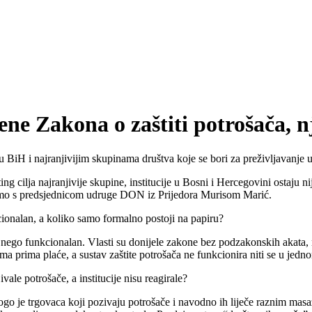
e Zakona o zaštiti potrošača, nj
u BiH i najranjivijim skupinama društva koje se bori za preživljavanje u
ting cilja najranjivije skupine, institucije u Bosni i Hercegovini osta
i smo s predsjednicom udruge DON iz Prijedora Murisom Marić.
cionalan, a koliko samo formalno postoji na papiru?
n nego funkcionalan. Vlasti su donijele zakone bez podzakonskih akata,
ma prima plaće, a sustav zaštite potrošača ne funkcionira niti se u jedn
ale potrošače, a institucije nisu reagirale?
je trgovaca koji pozivaju potrošače i navodno ih liječe raznim masaže