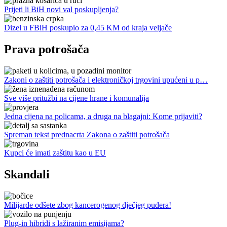
Prijeti li BiH novi val poskupljenja?
Dizel u FBiH poskupio za 0,45 KM od kraja veljače
Prava potrošača
Zakoni o zaštiti potrošača i elektroničkoj trgovini upućeni u p…
Sve više pritužbi na cijene hrane i komunalija
Jedna cijena na policama, a druga na blagajni: Kome prijaviti?
Spreman tekst prednacrta Zakona o zaštiti potrošača
Kupci će imati zaštitu kao u EU
Skandali
Milijarde odšete zbog kancerogenog dječjeg pudera!
Plug-in hibridi s lažiranim emisijama?