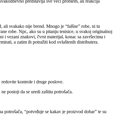
svakodnevno predstavlja sve veći problem, ali reakcija
, ali svakako nije brend. Mnogo je “falšne” robe, ni tu
ane robe. Npr., ako su u pitanju tenisice, u svakoj originalnoj
ni i vezani znakovi, čvrst materijal, konac sa završecima i
ati, a zatim ih potražiti kod ovlaštenih distributera.
 redovite kontrole i druge poslove.
e postoji da se uredi zaštita potrošača.
a potrošača, “potvrđuje se kakav je proizvod dobar” te su