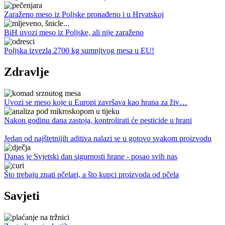
Zaraženo meso iz Poljske pronađeno i u Hrvatskoj
BiH uvozi meso iz Poljske, ali nije zaraženo
Poljska izvezla 2700 kg sumnjivog mesa u EU!
Zdravlje
Uvozi se meso koje u Europi završava kao hrana za živ…
Nakon godinu dana zastoja, kontrolirati će pesticide u hrani
Jedan od najštetnijih aditiva nalazi se u gotovo svakom proizvodu
Danas je Svjetski dan sigurnosti hrane - posao svih nas
Što trebaju znati pčelari, a što kupci proizvoda od pčela
Savjeti