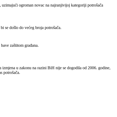
, uzimajući ogroman novac na najranjivijoj kategoriji potrošača
a bi se došlo do većeg broja potrošača.
se bave zaštitom građana.
na izmjena u zakonu na razini BiH nije se dogodila od 2006. godine,
as potrošača.