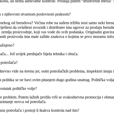
 zakonu, ali nema adekvatne kontrole. Prodaja putem “društvenih mreža” 
ladu s njihovom stvarnom poslovnom praksom?
nal nekog od brendova? Većina robe na našem tržištu nosi samo neki brend
viješteni da ovlašteni uvoznik i distributer ima ugovor za prodaju brendir
j, zemlja proizvodnje, koji vas vode do svih podataka. Originalni gravira
nih proizvoda ima male zaštite znakova o kojima se prvo moramo informir
kažnjeno?
ača... Još uvijek prednjače bijela tehnika i obuća.
a potrošača?
evno vide na terenu jer, osim potrošačkih problema, inspektori imaju i
litika se ne bavi ovim pitanjem dugo godina unatrag. Politička volja n
statak političke volje?
e problem. Putem lažnih profila vrši se svakodnevna promocija i obman
 uzimanje novca od potrošača.
anu potrošača i postoji li ikakva kontrola nad tim?