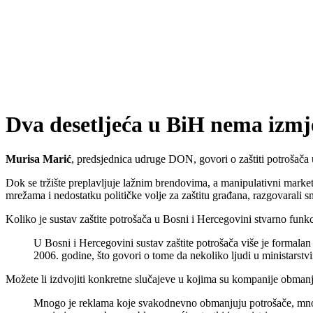
Dva desetljeća u BiH nema izmjen
Murisa Marić
, predsjednica udruge DON, govori o zaštiti potrošača 
Dok se tržište preplavljuje lažnim brendovima, a manipulativni marke
mrežama i nedostatku političke volje za zaštitu građana, razgovaral
Koliko je sustav zaštite potrošača u Bosni i Hercegovini stvarno funk
U Bosni i Hercegovini sustav zaštite potrošača više je formala
2006. godine, što govori o tome da nekoliko ljudi u ministarstvi
Možete li izdvojiti konkretne slučajeve u kojima su kompanije obmanjiv
Mnogo je reklama koje svakodnevno obmanjuju potrošače, mnogo 