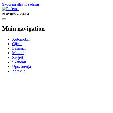
Skoči na glavni sadržaj
je uvijek u pravu
Main navigation
Automobili
Cijene
Lažnjaci
Mobitel
Savjeti
Skandali
Upozorenja
Zdravlje