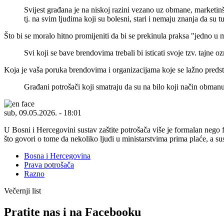
Svijest građana je na niskoj razini vezano uz obmane, marketinš
tj. na svim ljudima koji su bolesni, stari i nemaju znanja da su t
Što bi se moralo hitno promijeniti da bi se prekinula praksa "jedno u 
Svi koji se bave brendovima trebali bi isticati svoje tzv. tajne 
Koja je vaša poruka brendovima i organizacijama koje se lažno predstav
Građani potrošači koji smatraju da su na bilo koji način obmanuti
sub, 09.05.2026. - 18:01
U Bosni i Hercegovini sustav zaštite potrošača više je formalan nego
što govori o tome da nekoliko ljudi u ministarstvima prima plaće, a sus
Bosna i Hercegovina
Prava potrošača
Razno
Večernji list
Pratite nas i na Facebooku