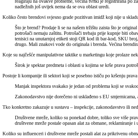
reagiraju na ovakve probleme, većina tvrtki je registrirana po
nadležnih još uvijek nema da se ova oblast uredi.
Koliko često brendovi svjesno grade pozitivan imidž koji nije u sk
Što je brend? Prodaje li se na našem tržištu zaista što je origi
potrošači nemaju zaštitu. Potrošači trebaju prije kupnje biti oba
tenisici na unutarnjoj etiketi stoji QR kod ili bar-kod, SKU bro
drugo. Mali znakovi vode do originala i brenda. Većina brendira
Koje su najčešće manipulativne taktike u marketingu koje prolaze ne
Širok je spektar predmeta i oblasti u kojima se krše prava potroš
Postoje li kompanije ili sektori koji se posebno ističu po kršenju prav
Manjak inspektora svakako je jedan od problema koji se svakodn
Zakonodavstvo nije dorečeno ni usklađeno s EU smjernicama, a po
Tko konkretno zakazuje u sustavu – inspekcije, zakonodavstvo ili nedo
Društvene mreže, koliko su ponekad dobre, toliko sve više prav
društvene mreže postale opasan alat za obmane, reklamiranje i
Koliko su influenceri i društvene mreže postali alat za prikrivenu obm