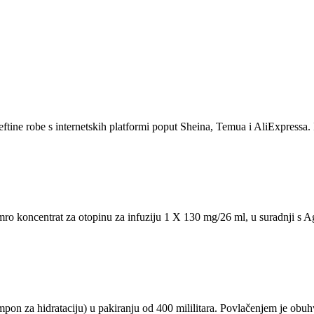
eftine robe s internetskih platformi poput Sheina, Temua i AliExpressa. 
symro koncentrat za otopinu za infuziju 1 X 130 mg/26 ml, u suradnji
on za hidrataciju) u pakiranju od 400 mililitara. Povlačenjem je obu