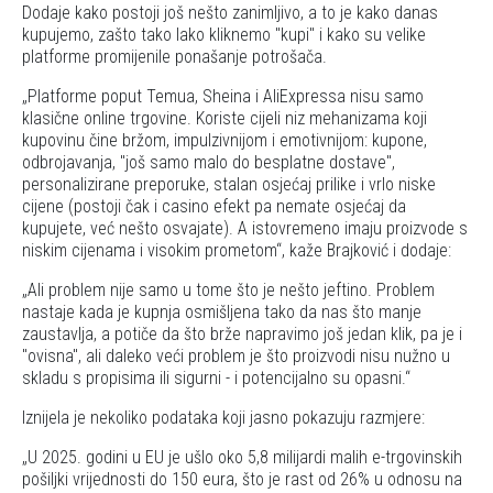
Dodaje kako postoji još nešto zanimljivo, a to je kako danas
kupujemo, zašto tako lako kliknemo "kupi" i kako su velike
platforme promijenile ponašanje potrošača.
Platforme poput Temua, Sheina i AliExpressa nisu samo
klasične online trgovine. Koriste cijeli niz mehanizama koji
kupovinu čine bržom, impulzivnijom i emotivnijom: kupone,
odbrojavanja, "još samo malo do besplatne dostave",
personalizirane preporuke, stalan osjećaj prilike i vrlo niske
cijene (postoji čak i casino efekt pa nemate osjećaj da
kupujete, već nešto osvajate). A istovremeno imaju proizvode s
niskim cijenama i visokim prometom
, kaže Brajković i dodaje:
Ali problem nije samo u tome što je nešto jeftino. Problem
nastaje kada je kupnja osmišljena tako da nas što manje
zaustavlja, a potiče da što brže napravimo još jedan klik, pa je i
"ovisna", ali daleko veći problem je što proizvodi nisu nužno u
skladu s propisima ili sigurni - i potencijalno su opasni.
Iznijela je nekoliko podataka koji jasno pokazuju razmjere:
U 2025. godini u EU je ušlo oko 5,8 milijardi malih e-trgovinskih
pošiljki vrijednosti do 150 eura, što je rast od 26% u odnosu na