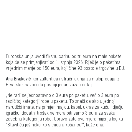
Europska unija uvodi fiksnu carinu od tri eura na male pakete
koja će se primjenjivati ​​od 1. srpnja 2026. Riječ je o paketima
vrijednim manje od 150 eura, koji čine 93 posto e-trgovine u EU.
Ana Brajković
, konzultantica i stručnjakinja za maloprodaju iz
Hrvatske, navodi da postoji jedan važan detalj.
Ne radi se jednostavno o 3 eura po paketu, već o 3 eura po
različitoj kategoriji robe u paketu. To znači da ako u jednoj
narudžbi imate, na primjer, majicu, kabel, ukras za kuću i dječju
igračku, dodatni trošak ne mora biti samo 3 eura za svaku
zasebnu kategoriju robe. Upravo zato ova mjera mijenja logiku
"Stavit ću još nekoliko sitnica u košaricu"
, kaže ona.