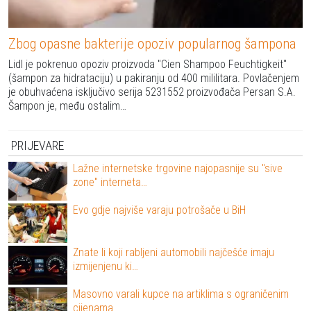
Zbog opasne bakterije opoziv popularnog šampona
Lidl je pokrenuo opoziv proizvoda "Cien Shampoo Feuchtigkeit"
(šampon za hidrataciju) u pakiranju od 400 mililitara. Povlačenjem
je obuhvaćena isključivo serija 5231552 proizvođača Persan S.A.
Šampon je, među ostalim…
PRIJEVARE
Lažne internetske trgovine najopasnije su "sive
zone" interneta…
Evo gdje najviše varaju potrošače u BiH
Znate li koji rabljeni automobili najčešće imaju
izmijenjenu ki…
Masovno varali kupce na artiklima s ograničenim
cijenama