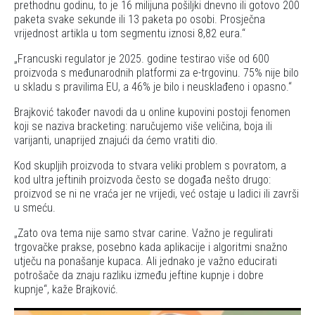
prethodnu godinu, to je 16 milijuna pošiljki dnevno ili gotovo 200
paketa svake sekunde ili 13 paketa po osobi. Prosječna
vrijednost artikla u tom segmentu iznosi 8,82 eura.
Francuski regulator je 2025. godine testirao više od 600
proizvoda s međunarodnih platformi za e-trgovinu. 75% nije bilo
u skladu s pravilima EU, a 46% je bilo i neusklađeno i opasno.
Brajković također navodi da u online kupovini postoji fenomen
koji se naziva bracketing: naručujemo više veličina, boja ili
varijanti, unaprijed znajući da ćemo vratiti dio.
Kod skupljih proizvoda to stvara veliki problem s povratom, a
kod ultra jeftinih proizvoda često se događa nešto drugo:
proizvod se ni ne vraća jer ne vrijedi, već ostaje u ladici ili završi
u smeću.
Zato ova tema nije samo stvar carine. Važno je regulirati
trgovačke prakse, posebno kada aplikacije i algoritmi snažno
utječu na ponašanje kupaca. Ali jednako je važno educirati
potrošače da znaju razliku između jeftine kupnje i dobre
kupnje
, kaže Brajković.