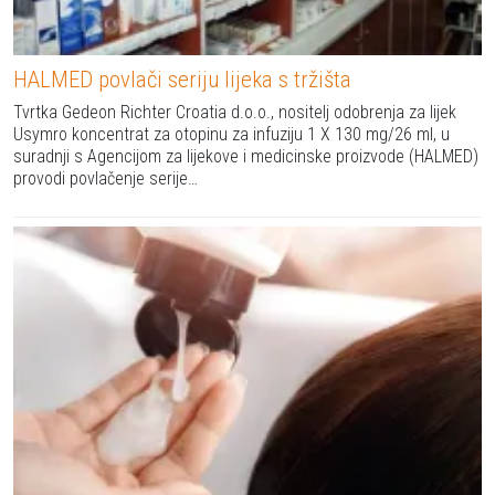
HALMED povlači seriju lijeka s tržišta
Tvrtka Gedeon Richter Croatia d.o.o., nositelj odobrenja za lijek
Usymro koncentrat za otopinu za infuziju 1 X 130 mg/26 ml, u
suradnji s Agencijom za lijekove i medicinske proizvode (HALMED)
provodi povlačenje serije…