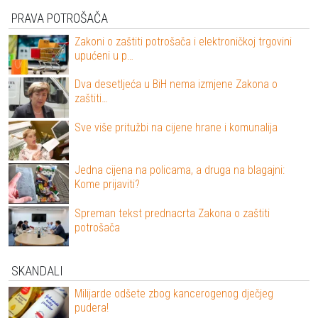
PRAVA POTROŠAČA
Zakoni o zaštiti potrošača i elektroničkoj trgovini
upućeni u p…
Dva desetljeća u BiH nema izmjene Zakona o
zaštiti…
Sve više pritužbi na cijene hrane i komunalija
Jedna cijena na policama, a druga na blagajni:
Kome prijaviti?
Spreman tekst prednacrta Zakona o zaštiti
potrošača
SKANDALI
Milijarde odšete zbog kancerogenog dječjeg
pudera!