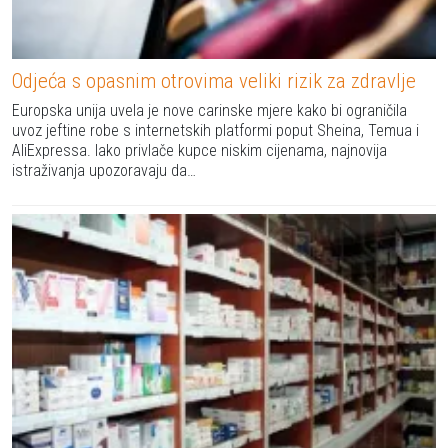
Odjeća s opasnim otrovima veliki rizik za zdravlje
Europska unija uvela je nove carinske mjere kako bi ograničila
uvoz jeftine robe s internetskih platformi poput Sheina, Temua i
AliExpressa. Iako privlače kupce niskim cijenama, najnovija
istraživanja upozoravaju da…