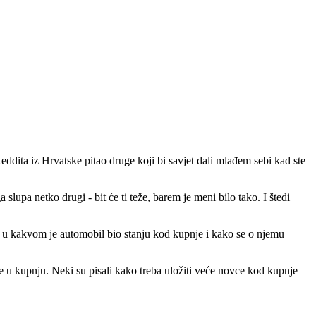
ddita iz Hrvatske pitao druge koji bi savjet dali mlađem sebi kad ste
ga slupa netko drugi - bit će ti teže, barem je meni bilo tako. I štedi
je u kakvom je automobil bio stanju kod kupnje i kako se o njemu
ide u kupnju. Neki su pisali kako treba uložiti veće novce kod kupnje