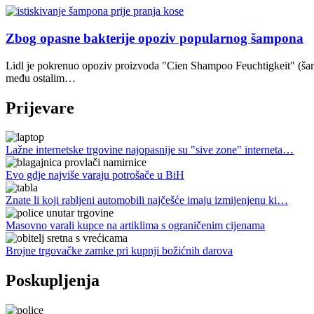
Zbog opasne bakterije opoziv popularnog šampona
Lidl je pokrenuo opoziv proizvoda "Cien Shampoo Feuchtigkeit" (šamp
među ostalim…
Prijevare
Lažne internetske trgovine najopasnije su "sive zone" interneta…
Evo gdje najviše varaju potrošače u BiH
Znate li koji rabljeni automobili najčešće imaju izmijenjenu ki…
Masovno varali kupce na artiklima s ograničenim cijenama
Brojne trgovačke zamke pri kupnji božićnih darova
Poskupljenja