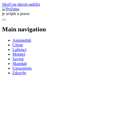
Skoči na glavni sadržaj
je uvijek u pravu
Main navigation
Automobili
Cijene
Lažnjaci
Mobitel
Savjeti
Skandali
Upozorenja
Zdravlje