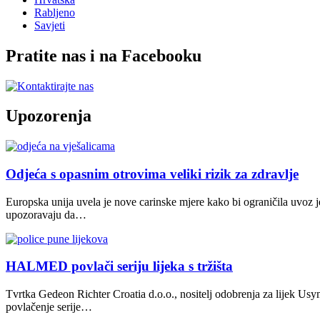
Rabljeno
Savjeti
Pratite nas i na Facebooku
Upozorenja
Odjeća s opasnim otrovima veliki rizik za zdravlje
Europska unija uvela je nove carinske mjere kako bi ograničila uvoz j
upozoravaju da…
HALMED povlači seriju lijeka s tržišta
Tvrtka Gedeon Richter Croatia d.o.o., nositelj odobrenja za lijek U
povlačenje serije…