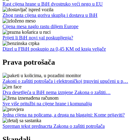
Rast cijena hrane u BiH dvostruko veći nego u EU
Zbog rasta cijena goriva skuplja i dostava u BiH
Cijena mesa naglo rastu diljem Europe
Prijeti li BiH novi val poskupljenja?
Dizel u FBiH poskupio za 0,45 KM od kraja veljače
Prava potrošača
Zakoni o zaštiti potrošača i elektroničkoj trgovini upućeni u p…
Dva desetljeća u BiH nema izmjene Zakona o zaštiti…
Sve više pritužbi na cijene hrane i komunalija
Jedna cijena na policama, a druga na blagajni: Kome prijaviti?
Spreman tekst prednacrta Zakona o zaštiti potrošača
Skandali