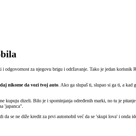
bila
 i odgovornost za njegovu brigu i održavanje. Tako je jedan korisnik Re
daj nikome da vozi tvoj auto
. Ako ga slupaš ti, slupao si ga ti, a kad 
ne kupuju dizeli. Bilo je i spominjanja određenih marki, no tu je pitan
a 'japanca''.
odi da se ne diže kredit za prvi automobil već da se 'skupi lova' i onda 