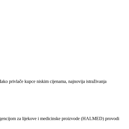
Iako privlače kupce niskim cijenama, najnovija istraživanja
 s Agencijom za lijekove i medicinske proizvode (HALMED) provodi