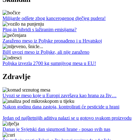
Milijarde odšete zbog kancerogenog dječjeg pudera!
Plug-in hibridi s lažiranim emisijama?
Zaraženo meso iz Poljske pronađeno i u Hrvatskoj
BiH uvozi meso iz Poljske, ali nije zaraženo
Poljska izvezla 2700 kg sumnjivog mesa u EU!
Zdravlje
Uvozi se meso koje u Europi završava kao hrana za živ…
Nakon godinu dana zastoja, kontrolirati će pesticide u hrani
Jedan od najštetnijih aditiva nalazi se u gotovo svakom proizvodu
Danas je Svjetski dan sigurnosti hrane - posao svih nas