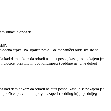
jem situacija onda da',
bil',
 vodena crpka, sve sijalice nove... da mehanički bude sve što se
uta da kad dam nekom da odradi na autu posao, kasnije se pokajem jer
i pločice, pravilno ih upogoni/zapeci (bedding in) prije duljeg
uta da kad dam nekom da odradi na autu posao, kasnije se pokajem jer
i pločice, pravilno ih upogoni/zapeci (bedding in) prije duljeg