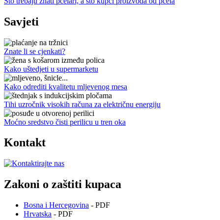
Što trebaju znati pčelari, a što kupci proizvoda od pčela
Savjeti
Znate li se cjenkati?
Kako uštedjeti u supermarketu
Kako odrediti kvalitetu mljevenog mesa
Tihi uzročnik visokih računa za električnu energiju
Moćno sredstvo čisti perilicu u tren oka
Kontakt
Zakoni o zaštiti kupaca
Bosna i Hercegovina
- PDF
Hrvatska
- PDF