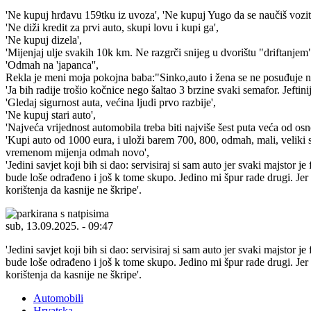
'Ne kupuj hrđavu 159tku iz uvoza', 'Ne kupuj Yugo da se naučiš vozi
'Ne diži kredit za prvi auto, skupi lovu i kupi ga',
'Ne kupuj dizela',
'Mijenjaj ulje svakih 10k km. Ne razgrči snijeg u dvorištu "driftanjem"
'Odmah na 'japanca'',
Rekla je meni moja pokojna baba:"Sinko,auto i žena se ne posuđuje ni
'Ja bih radije trošio kočnice nego šaltao 3 brzine svaki semafor. Jeftin
'Gledaj sigurnost auta, većina ljudi prvo razbije',
'Ne kupuj stari auto',
'Najveća vrijednost automobila treba biti najviše šest puta veća od o
'Kupi auto od 1000 eura, i uloži barem 700, 800, odmah, mali, veliki s
vremenom mijenja odmah novo',
'Jedini savjet koji bih si dao: servisiraj si sam auto jer svaki majsto
bude loše odrađeno i još k tome skupo. Jedino mi špur rade drugi. Jer
korištenja da kasnije ne škripe'.
sub, 13.09.2025. - 09:47
'Jedini savjet koji bih si dao: servisiraj si sam auto jer svaki majsto
bude loše odrađeno i još k tome skupo. Jedino mi špur rade drugi. Jer
korištenja da kasnije ne škripe'.
Automobili
Hrvatska