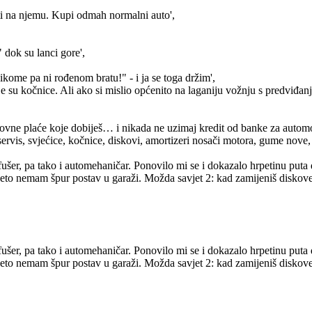
ti na njemu. Kupi odmah normalni auto',
 dok su lanci gore',
kome pa ni rođenom bratu!" - i ja se toga držim',
ije su kočnice. Ali ako si mislio općenito na laganiju vožnju s predviđan
snovne plaće koje dobiješ… i nikada ne uzimaj kredit od banke za automo
ervis, svjećice, kočnice, diskovi, amortizeri nosači motora, gume nove,
r je fušer, pa tako i automehaničar. Ponovilo mi se i dokazalo hrpetinu p
 eto nemam špur postav u garaži. Možda savjet 2: kad zamijeniš diskove 
r je fušer, pa tako i automehaničar. Ponovilo mi se i dokazalo hrpetinu p
 eto nemam špur postav u garaži. Možda savjet 2: kad zamijeniš diskove 