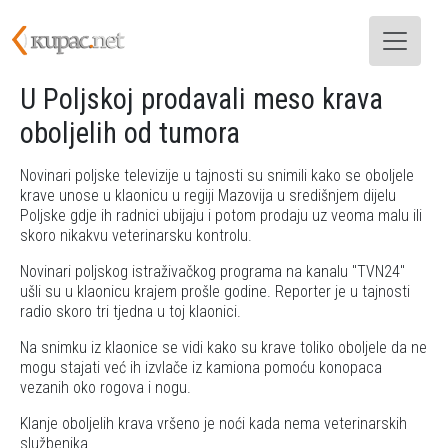
Skoči na glavni sadržaj
U Poljskoj prodavali meso krava
oboljelih od tumora
Novinari poljske televizije u tajnosti su snimili kako se oboljele
krave unose u klaonicu u regiji Mazovija u središnjem dijelu
Poljske gdje ih radnici ubijaju i potom prodaju uz veoma malu ili
skoro nikakvu veterinarsku kontrolu.
Novinari poljskog istraživačkog programa na kanalu "TVN24"
ušli su u klaonicu krajem prošle godine. Reporter je u tajnosti
radio skoro tri tjedna u toj klaonici.
Na snimku iz klaonice se vidi kako su krave toliko oboljele da ne
mogu stajati već ih izvlače iz kamiona pomoću konopaca
vezanih oko rogova i nogu.
Klanje oboljelih krava vršeno je noći kada nema veterinarskih
službenika.