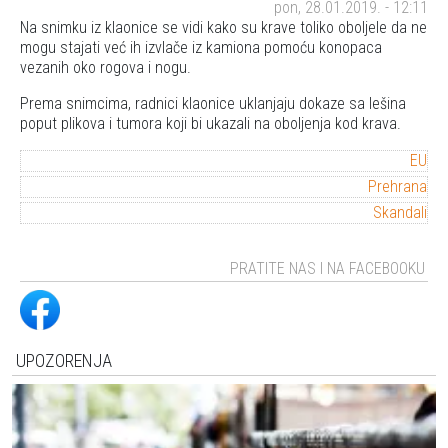
pon, 28.01.2019. - 12:11
Na snimku iz klaonice se vidi kako su krave toliko oboljele da ne
mogu stajati već ih izvlače iz kamiona pomoću konopaca
vezanih oko rogova i nogu.
Prema snimcima, radnici klaonice uklanjaju dokaze sa lešina
poput plikova i tumora koji bi ukazali na oboljenja kod krava.
EU
Prehrana
Skandali
PRATITE NAS I NA FACEBOOKU
UPOZORENJA