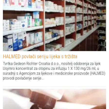
HALMED povlači seriju lijeka s tržišta
Tvrtka Gedeon Richter Croatia d.o.o., nositelj odobrenja za lijek
Usymro koncentrat za otopinu za infuziju 1 X 130 mg/26 ml, u
suradnji s Agencijom za lijekove i medicinske proizvode (HALMED)
provodi povlačenje serije…