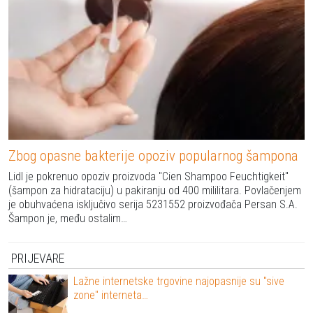
Zbog opasne bakterije opoziv popularnog šampona
Lidl je pokrenuo opoziv proizvoda "Cien Shampoo Feuchtigkeit"
(šampon za hidrataciju) u pakiranju od 400 mililitara. Povlačenjem
je obuhvaćena isključivo serija 5231552 proizvođača Persan S.A.
Šampon je, među ostalim…
PRIJEVARE
Lažne internetske trgovine najopasnije su "sive
zone" interneta…