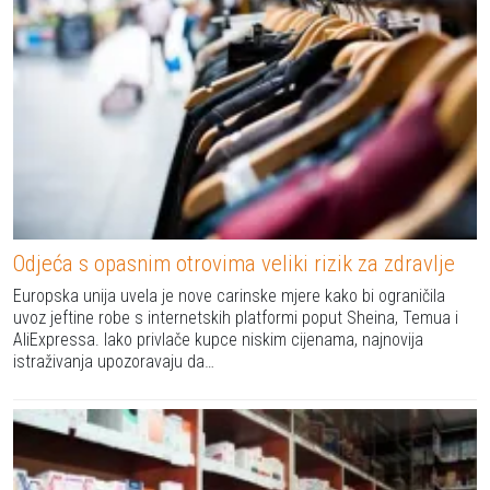
Odjeća s opasnim otrovima veliki rizik za zdravlje
Europska unija uvela je nove carinske mjere kako bi ograničila
uvoz jeftine robe s internetskih platformi poput Sheina, Temua i
AliExpressa. Iako privlače kupce niskim cijenama, najnovija
istraživanja upozoravaju da…