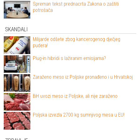
Spreman tekst prednacrta Zakona o zaštiti
potrošača
SKANDALI
Milijarde odšete zbog kancerogenog dječjeg
pudera!
Plug-in hibridi s lažiranim emisijama?
Zaraženo meso iz Poljske pronađeno i u Hrvatskoj
BiH uvozi meso iz Poljske, ali nije zaraženo
Poljska izvezla 2700 kg sumnjivog mesa u EU!