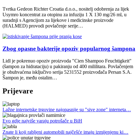
Tvrtka Gedeon Richter Croatia d.o.o., nositelj odobrenja za lijek
Usymro koncentrat za otopinu za infuziju 1 X 130 mg/26 ml, u
suradnji s Agencijom za lijekove i medicinske proizvode
(HALMED) provodi povlačenje serije…
Zbog opasne bakterije opoziv popularnog šampona
Lidl je pokrenuo opoziv proizvoda "Cien Shampoo Feuchtigkeit"
(šampon za hidrataciju) u pakiranju od 400 mililitara. Povlačenjem
je obuhvaćena isključivo serija 5231552 proizvođača Persan S.A.
Šampon je, među ostalim…
Prijevare
Lažne internetske trgovine najopasnije su "sive zone" interneta…
Evo gdje najviše varaju potrošače u BiH
Znate li koji rabljeni automobili najčešće imaju izmijenjenu ki…