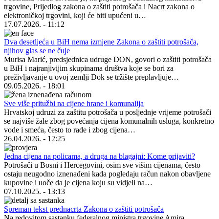
trgovine, Prijedlog zakona o zaštiti potrošača i Nacrt zakona o
elektroničkoj trgovini, koji će biti upućeni u…
17.07.2026. - 11:12
Dva desetljeća u BiH nema izmjene Zakona o zaštiti potrošača,
njihov glas se ne čuje
Murisa Marić, predsjednica udruge DON, govori o zaštiti potrošača
u BiH i najranjivijim skupinama društva koje se bori za
preživljavanje u ovoj zemlji Dok se tržište preplavljuje…
09.05.2026. - 18:01
Sve više pritužbi na cijene hrane i komunalija
Hrvatskoj udruzi za zaštitu potrošača u posljednje vrijeme potrošači
se najviše žale zbog povećanja cijena komunalnih usluga, konkretno
vode i smeća, često to rade i zbog cijena…
26.04.2026. - 12:25
Jedna cijena na policama, a druga na blagajni: Kome prijaviti?
Potrošači u Bosni i Hercegovini, osim sve višim cijenama, često
ostaju neugodno iznenađeni kada pogledaju račun nakon obavljene
kupovine i uoče da je cijena koju su vidjeli na…
07.10.2025. - 13:13
Spreman tekst prednacrta Zakona o zaštiti potrošača
Na redovitom sastanku federalnog ministra trgovine Amira