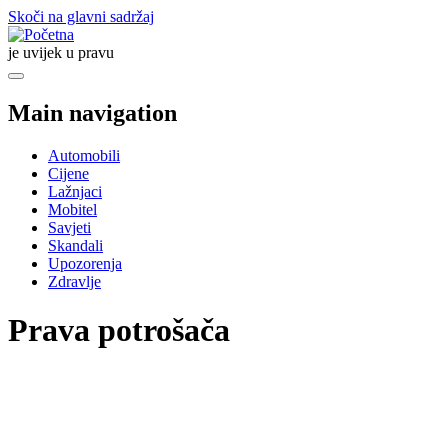
Skoči na glavni sadržaj
je uvijek u pravu
Main navigation
Automobili
Cijene
Lažnjaci
Mobitel
Savjeti
Skandali
Upozorenja
Zdravlje
Prava potrošača