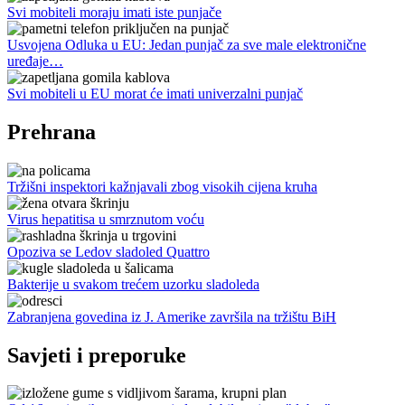
Svi mobiteli moraju imati iste punjače
Usvojena Odluka u EU: Jedan punjač za sve male elektronične
uređaje…
Svi mobiteli u EU morat će imati univerzalni punjač
Prehrana
Tržišni inspektori kažnjavali zbog visokih cijena kruha
Virus hepatitisa u smrznutom voću
Opoziva se Ledov sladoled Quattro
Bakterije u svakom trećem uzorku sladoleda
Zabranjena govedina iz J. Amerike završila na tržištu BiH
Savjeti i preporuke