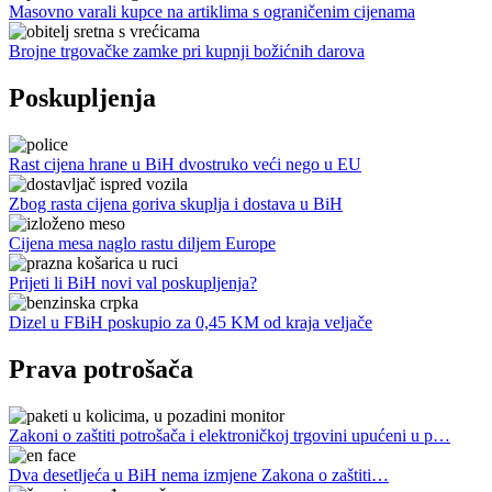
Masovno varali kupce na artiklima s ograničenim cijenama
Brojne trgovačke zamke pri kupnji božićnih darova
Poskupljenja
Rast cijena hrane u BiH dvostruko veći nego u EU
Zbog rasta cijena goriva skuplja i dostava u BiH
Cijena mesa naglo rastu diljem Europe
Prijeti li BiH novi val poskupljenja?
Dizel u FBiH poskupio za 0,45 KM od kraja veljače
Prava potrošača
Zakoni o zaštiti potrošača i elektroničkoj trgovini upućeni u p…
Dva desetljeća u BiH nema izmjene Zakona o zaštiti…