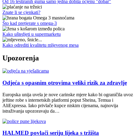
Od 16 testiranih guma samo jedna dobila ocjenu "dobar"
Znate li se cjenkati?
Što kad pretjerate s omega-3
Kako uštedjeti u supermarketu
Kako odrediti kvalitetu mljevenog mesa
Upozorenja
Odjeća s opasnim otrovima veliki rizik za zdravlje
Europska unija uvela je nove carinske mjere kako bi ograničila uvoz
jeftine robe s internetskih platformi poput Sheina, Temua i
AliExpressa. Iako privlače kupce niskim cijenama, najnovija
istraživanja upozoravaju da…
HALMED povlači seriju lijeka s tržišta