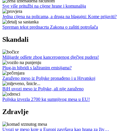
Sve više pritužbi na cijene hrane i komunalija
Jedna cijena na policama, a druga na blagajni: Kome prijaviti?
Spreman tekst prednacrta Zakona o zaštiti potrošača
Skandali
Milijarde odšete zbog kancerogenog dječjeg pudera!
Plug-in hibridi s lažiranim emisijama?
Zaraženo meso iz Poljske pronađeno i u Hrvatskoj
BiH uvozi meso iz Poljske, ali nije zaraženo
Poljska izvezla 2700 kg sumnjivog mesa u EU!
Zdravlje
Uvozi se meso koje u Europi završava kao hrana za živ…