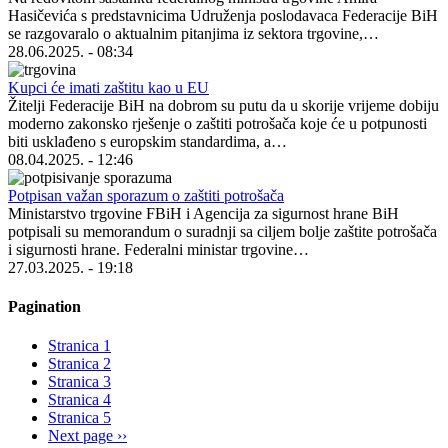
Hasičevića s predstavnicima Udruženja poslodavaca Federacije BiH
se razgovaralo o aktualnim pitanjima iz sektora trgovine,…
28.06.2025. - 08:34
Kupci će imati zaštitu kao u EU
Žitelji Federacije BiH na dobrom su putu da u skorije vrijeme dobiju
moderno zakonsko rješenje o zaštiti potrošača koje će u potpunosti
biti usklađeno s europskim standardima, a…
08.04.2025. - 12:46
Potpisan važan sporazum o zaštiti potrošača
Ministarstvo trgovine FBiH i Agencija za sigurnost hrane BiH
potpisali su memorandum o suradnji sa ciljem bolje zaštite potrošača
i sigurnosti hrane. Federalni ministar trgovine…
27.03.2025. - 19:18
Pagination
Stranica
1
Stranica
2
Stranica
3
Stranica
4
Stranica
5
Next page
››