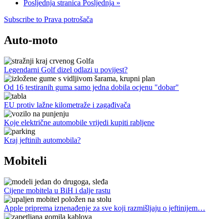
Posljednja stranica
Posljednja »
Subscribe to Prava potrošača
Auto-moto
Legendarni Golf dizel odlazi u povijest?
Od 16 testiranih guma samo jedna dobila ocjenu "dobar"
EU protiv lažne kilometraže i zagađivača
Koje električne automobile vrijedi kupiti rabljene
Kraj jeftinih automobila?
Mobiteli
Cijene mobitela u BiH i dalje rastu
Apple priprema iznenađenje za sve koji razmišljaju o jeftinijem…