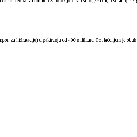
symro koncentrat za otopinu za infuziju 1 X 130 mg/26 ml, u suradnji
on za hidrataciju) u pakiranju od 400 mililitara. Povlačenjem je obu