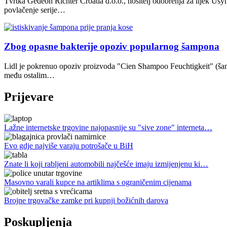
Tvrtka Gedeon Richter Croatia d.o.o., nositelj odobrenja za lijek U
povlačenje serije…
Zbog opasne bakterije opoziv popularnog šampona
Lidl je pokrenuo opoziv proizvoda "Cien Shampoo Feuchtigkeit" (šamp
među ostalim…
Prijevare
Lažne internetske trgovine najopasnije su "sive zone" interneta…
Evo gdje najviše varaju potrošače u BiH
Znate li koji rabljeni automobili najčešće imaju izmijenjenu ki…
Masovno varali kupce na artiklima s ograničenim cijenama
Brojne trgovačke zamke pri kupnji božićnih darova
Poskupljenja