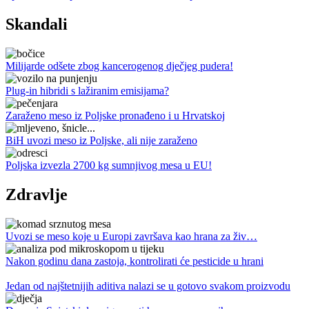
Skandali
Milijarde odšete zbog kancerogenog dječjeg pudera!
Plug-in hibridi s lažiranim emisijama?
Zaraženo meso iz Poljske pronađeno i u Hrvatskoj
BiH uvozi meso iz Poljske, ali nije zaraženo
Poljska izvezla 2700 kg sumnjivog mesa u EU!
Zdravlje
Uvozi se meso koje u Europi završava kao hrana za živ…
Nakon godinu dana zastoja, kontrolirati će pesticide u hrani
Jedan od najštetnijih aditiva nalazi se u gotovo svakom proizvodu