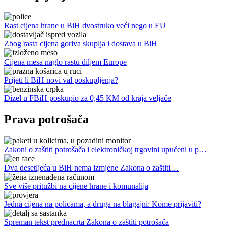
Rast cijena hrane u BiH dvostruko veći nego u EU
Zbog rasta cijena goriva skuplja i dostava u BiH
Cijena mesa naglo rastu diljem Europe
Prijeti li BiH novi val poskupljenja?
Dizel u FBiH poskupio za 0,45 KM od kraja veljače
Prava potrošača
Zakoni o zaštiti potrošača i elektroničkoj trgovini upućeni u p…
Dva desetljeća u BiH nema izmjene Zakona o zaštiti…
Sve više pritužbi na cijene hrane i komunalija
Jedna cijena na policama, a druga na blagajni: Kome prijaviti?
Spreman tekst prednacrta Zakona o zaštiti potrošača