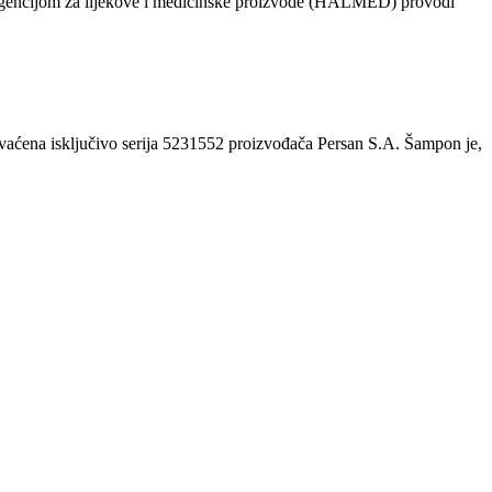
 s Agencijom za lijekove i medicinske proizvode (HALMED) provodi
hvaćena isključivo serija 5231552 proizvođača Persan S.A. Šampon je,