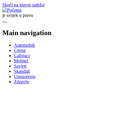
Skoči na glavni sadržaj
je uvijek u pravu
Main navigation
Automobili
Cijene
Lažnjaci
Mobitel
Savjeti
Skandali
Upozorenja
Zdravlje