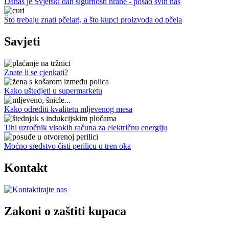
Danas je Svjetski dan sigurnosti hrane - posao svih nas
Što trebaju znati pčelari, a što kupci proizvoda od pčela
Savjeti
Znate li se cjenkati?
Kako uštedjeti u supermarketu
Kako odrediti kvalitetu mljevenog mesa
Tihi uzročnik visokih računa za električnu energiju
Moćno sredstvo čisti perilicu u tren oka
Kontakt
Zakoni o zaštiti kupaca