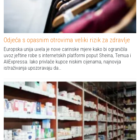
Odjeća s opasnim otrovima veliki rizik za zdravlje
Europska unija uvela je nove carinske mjere kako bi ograničila
uvoz jeftine robe s internetskih platformi poput Sheina, Temua i
AliExpressa. Iako privlače kupce niskim cijenama, najnovija
istraživanja upozoravaju da…