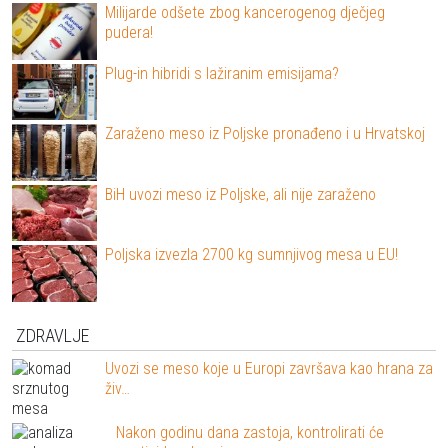
Milijarde odšete zbog kancerogenog dječjeg
pudera!
Plug-in hibridi s lažiranim emisijama?
Zaraženo meso iz Poljske pronađeno i u Hrvatskoj
BiH uvozi meso iz Poljske, ali nije zaraženo
Poljska izvezla 2700 kg sumnjivog mesa u EU!
ZDRAVLJE
Uvozi se meso koje u Europi završava kao hrana za
živ…
Nakon godinu dana zastoja, kontrolirati će