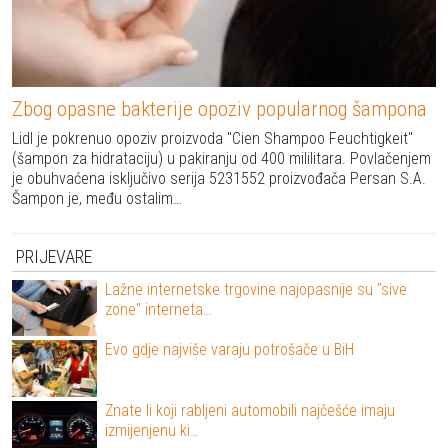
Zbog opasne bakterije opoziv popularnog šampona
Lidl je pokrenuo opoziv proizvoda "Cien Shampoo Feuchtigkeit"
(šampon za hidrataciju) u pakiranju od 400 mililitara. Povlačenjem
je obuhvaćena isključivo serija 5231552 proizvođača Persan S.A.
Šampon je, među ostalim…
PRIJEVARE
Lažne internetske trgovine najopasnije su "sive
zone" interneta…
Evo gdje najviše varaju potrošače u BiH
Znate li koji rabljeni automobili najčešće imaju
izmijenjenu ki…