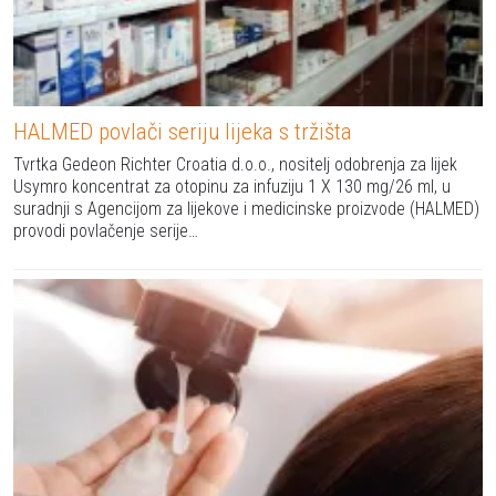
HALMED povlači seriju lijeka s tržišta
Tvrtka Gedeon Richter Croatia d.o.o., nositelj odobrenja za lijek
Usymro koncentrat za otopinu za infuziju 1 X 130 mg/26 ml, u
suradnji s Agencijom za lijekove i medicinske proizvode (HALMED)
provodi povlačenje serije…