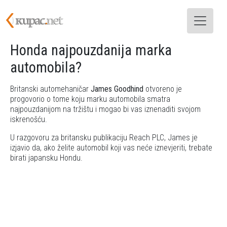
Skoči na glavni sadržaj
Honda najpouzdanija marka
automobila?
Britanski automehaničar
James Goodhind
otvoreno je
progovorio o tome koju marku automobila smatra
najpouzdanijom na tržištu i mogao bi vas iznenaditi svojom
iskrenošću.
U razgovoru za britansku publikaciju Reach PLC, James je
izjavio da, ako želite automobil koji vas neće iznevjeriti, trebate
birati japansku Hondu.