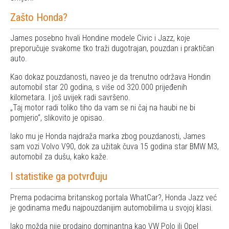
Zašto Honda?
James posebno hvali Hondine modele Civic i Jazz, koje
preporučuje svakome tko traži dugotrajan, pouzdan i praktičan
auto.
Kao dokaz pouzdanosti, naveo je da trenutno održava Hondin
automobil star 20 godina, s više od 320.000 prijeđenih
kilometara. I još uvijek radi savršeno.
Taj motor radi toliko tiho da vam se ni čaj na haubi ne bi
pomjerio
, slikovito je opisao.
Iako mu je Honda najdraža marka zbog pouzdanosti, James
sam vozi Volvo V90, dok za užitak čuva 15 godina star BMW M3,
automobil za dušu, kako kaže.
I statistike ga potvrđuju
Prema podacima britanskog portala WhatCar?, Honda Jazz već
je godinama među najpouzdanijim automobilima u svojoj klasi.
Iako možda nije prodajno dominantna kao VW Polo ili Opel