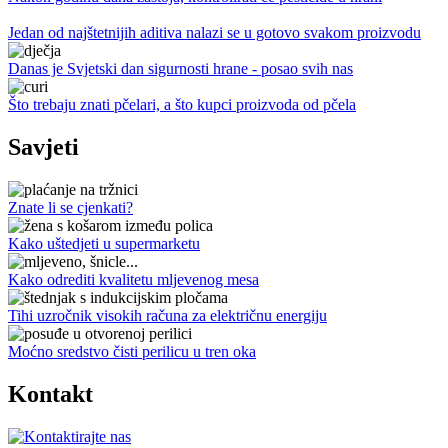
Jedan od najštetnijih aditiva nalazi se u gotovo svakom proizvodu
Danas je Svjetski dan sigurnosti hrane - posao svih nas
Što trebaju znati pčelari, a što kupci proizvoda od pčela
Savjeti
Znate li se cjenkati?
Kako uštedjeti u supermarketu
Kako odrediti kvalitetu mljevenog mesa
Tihi uzročnik visokih računa za električnu energiju
Moćno sredstvo čisti perilicu u tren oka
Kontakt