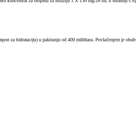
symro koncentrat za otopinu za infuziju 1 X 130 mg/26 ml, u suradnji
on za hidrataciju) u pakiranju od 400 mililitara. Povlačenjem je obu