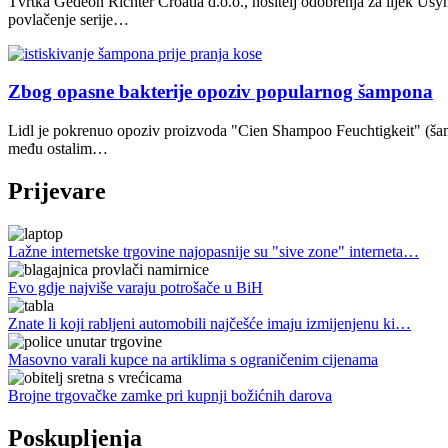
Tvrtka Gedeon Richter Croatia d.o.o., nositelj odobrenja za lijek U
povlačenje serije…
Zbog opasne bakterije opoziv popularnog šampona
Lidl je pokrenuo opoziv proizvoda "Cien Shampoo Feuchtigkeit" (šamp
među ostalim…
Prijevare
Lažne internetske trgovine najopasnije su "sive zone" interneta…
Evo gdje najviše varaju potrošače u BiH
Znate li koji rabljeni automobili najčešće imaju izmijenjenu ki…
Masovno varali kupce na artiklima s ograničenim cijenama
Brojne trgovačke zamke pri kupnji božićnih darova
Poskupljenja