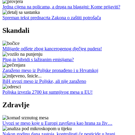
Jedna cijena na policama, a druga na blagajni: Kome prijaviti?
Spreman tekst prednacrta Zakona o zaštiti potrošača
Skandali
Milijarde odšete zbog kancerogenog dječjeg pudera!
Plug-in hibridi s lažiranim emisijama?
Zaraženo meso iz Poljske pronađeno i u Hrvatskoj
BiH uvozi meso iz Poljske, ali nije zaraženo
Poljska izvezla 2700 kg sumnjivog mesa u EU!
Zdravlje
Uvozi se meso koje u Europi završava kao hrana za živ…
Nakon godinu dana zastoja, kontrolirati će pesticide u hrani