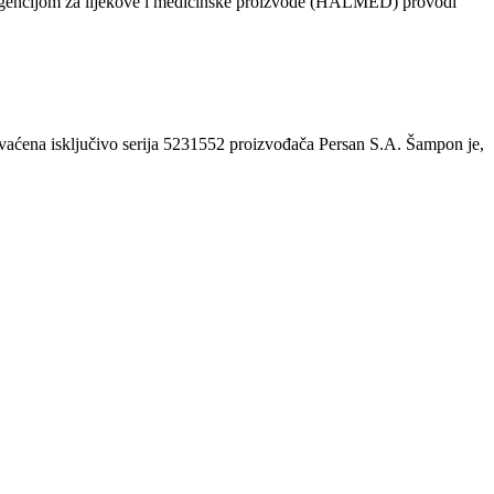
 s Agencijom za lijekove i medicinske proizvode (HALMED) provodi
hvaćena isključivo serija 5231552 proizvođača Persan S.A. Šampon je,