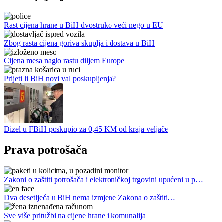
Rast cijena hrane u BiH dvostruko veći nego u EU
Zbog rasta cijena goriva skuplja i dostava u BiH
Cijena mesa naglo rastu diljem Europe
Prijeti li BiH novi val poskupljenja?
Dizel u FBiH poskupio za 0,45 KM od kraja veljače
Prava potrošača
Zakoni o zaštiti potrošača i elektroničkoj trgovini upućeni u p…
Dva desetljeća u BiH nema izmjene Zakona o zaštiti…
Sve više pritužbi na cijene hrane i komunalija