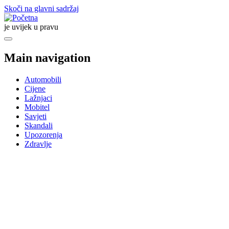
Skoči na glavni sadržaj
je uvijek u pravu
Main navigation
Automobili
Cijene
Lažnjaci
Mobitel
Savjeti
Skandali
Upozorenja
Zdravlje