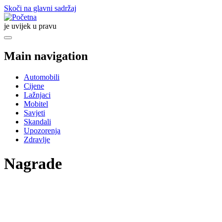
Skoči na glavni sadržaj
je uvijek u pravu
Main navigation
Automobili
Cijene
Lažnjaci
Mobitel
Savjeti
Skandali
Upozorenja
Zdravlje
Nagrade