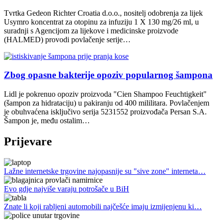
Tvrtka Gedeon Richter Croatia d.o.o., nositelj odobrenja za lijek
Usymro koncentrat za otopinu za infuziju 1 X 130 mg/26 ml, u
suradnji s Agencijom za lijekove i medicinske proizvode
(HALMED) provodi povlačenje serije…
Zbog opasne bakterije opoziv popularnog šampona
Lidl je pokrenuo opoziv proizvoda "Cien Shampoo Feuchtigkeit"
(šampon za hidrataciju) u pakiranju od 400 mililitara. Povlačenjem
je obuhvaćena isključivo serija 5231552 proizvođača Persan S.A.
Šampon je, među ostalim…
Prijevare
Lažne internetske trgovine najopasnije su "sive zone" interneta…
Evo gdje najviše varaju potrošače u BiH
Znate li koji rabljeni automobili najčešće imaju izmijenjenu ki…