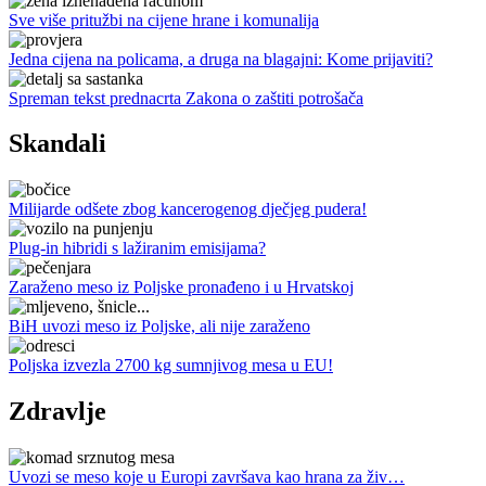
Sve više pritužbi na cijene hrane i komunalija
Jedna cijena na policama, a druga na blagajni: Kome prijaviti?
Spreman tekst prednacrta Zakona o zaštiti potrošača
Skandali
Milijarde odšete zbog kancerogenog dječjeg pudera!
Plug-in hibridi s lažiranim emisijama?
Zaraženo meso iz Poljske pronađeno i u Hrvatskoj
BiH uvozi meso iz Poljske, ali nije zaraženo
Poljska izvezla 2700 kg sumnjivog mesa u EU!
Zdravlje
Uvozi se meso koje u Europi završava kao hrana za živ…