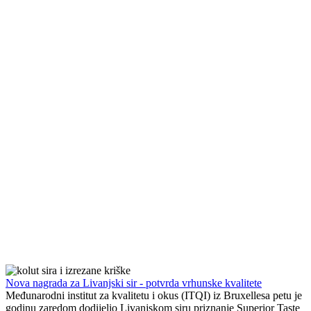
Nova nagrada za Livanjski sir - potvrda vrhunske kvalitete
Međunarodni institut za kvalitetu i okus (ITQI) iz Bruxellesa petu je
godinu zaredom dodijelio Livanjskom siru priznanje Superior Taste