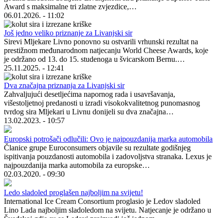
Award s maksimalne tri zlatne zvjezdice,…
06.01.2026. - 11:02
Još jedno veliko priznanje za Livanjski sir
Sirevi Mljekare Livno ponovno su ostvarili vrhunski rezultat na
prestižnom međunarodnom natjecanju World Cheese Awards, koje
je održano od 13. do 15. studenoga u švicarskom Bernu.…
25.11.2025. - 12:41
Dva značajna priznanja za Livanjski sir
Zahvaljujući desetljećima napornog rada i usavršavanja,
višestoljetnoj predanosti u izradi visokokvalitetnog punomasnog
tvrdog sira Mljekari u Livnu donijeli su dva značajna…
13.02.2023. - 10:57
Europski potrošači odlučili: Ovo je najpouzdanija marka automobila
Članice grupe Euroconsumers objavile su rezultate godišnjeg
ispitivanja pouzdanosti automobila i zadovoljstva stranaka. Lexus je
najpouzdanija marka automobila za europske…
02.03.2020. - 09:30
Ledo sladoled proglašen najboljim na svijetu!
International Ice Cream Consortium proglasio je Ledov sladoled
Lino Lada najboljim sladoledom na svijetu. Natjecanje je održano u