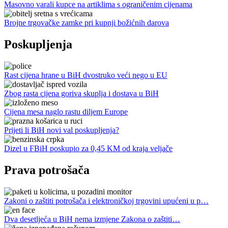
Masovno varali kupce na artiklima s ograničenim cijenama
Brojne trgovačke zamke pri kupnji božićnih darova
Poskupljenja
Rast cijena hrane u BiH dvostruko veći nego u EU
Zbog rasta cijena goriva skuplja i dostava u BiH
Cijena mesa naglo rastu diljem Europe
Prijeti li BiH novi val poskupljenja?
Dizel u FBiH poskupio za 0,45 KM od kraja veljače
Prava potrošača
Zakoni o zaštiti potrošača i elektroničkoj trgovini upućeni u p…
Dva desetljeća u BiH nema izmjene Zakona o zaštiti…