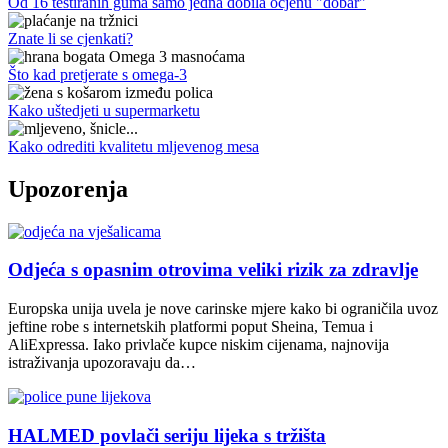
Od 16 testiranih guma samo jedna dobila ocjenu "dobar"
Znate li se cjenkati?
Što kad pretjerate s omega-3
Kako uštedjeti u supermarketu
Kako odrediti kvalitetu mljevenog mesa
Upozorenja
Odjeća s opasnim otrovima veliki rizik za zdravlje
Europska unija uvela je nove carinske mjere kako bi ograničila uvoz
jeftine robe s internetskih platformi poput Sheina, Temua i
AliExpressa. Iako privlače kupce niskim cijenama, najnovija
istraživanja upozoravaju da…
HALMED povlači seriju lijeka s tržišta