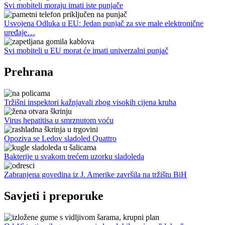
Svi mobiteli moraju imati iste punjače
Usvojena Odluka u EU: Jedan punjač za sve male elektronične
uređaje…
Svi mobiteli u EU morat će imati univerzalni punjač
Prehrana
Tržišni inspektori kažnjavali zbog visokih cijena kruha
Virus hepatitisa u smrznutom voću
Opoziva se Ledov sladoled Quattro
Bakterije u svakom trećem uzorku sladoleda
Zabranjena govedina iz J. Amerike završila na tržištu BiH
Savjeti i preporuke