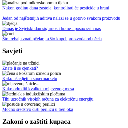
Nakon godinu dana zastoja, kontrolirati će pesticide u hrani
Jedan od najštetnijih aditiva nalazi se u gotovo svakom proizvodu
Danas je Svjetski dan sigurnosti hrane - posao svih nas
Što trebaju znati pčelari, a što kupci proizvoda od pčela
Savjeti
Znate li se cjenkati?
Kako uštedjeti u supermarketu
Kako odrediti kvalitetu mljevenog mesa
Tihi uzročnik visokih računa za električnu energiju
Moćno sredstvo čisti perilicu u tren oka
Zakoni o zaštiti kupaca