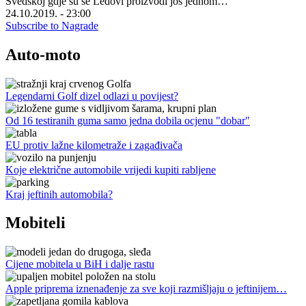
Švedskoj gdje su se Ledovi proizvodi još jednom…
24.10.2019. - 23:00
Subscribe to Nagrade
Auto-moto
Legendarni Golf dizel odlazi u povijest?
Od 16 testiranih guma samo jedna dobila ocjenu "dobar"
EU protiv lažne kilometraže i zagađivača
Koje električne automobile vrijedi kupiti rabljene
Kraj jeftinih automobila?
Mobiteli
Cijene mobitela u BiH i dalje rastu
Apple priprema iznenađenje za sve koji razmišljaju o jeftinijem…