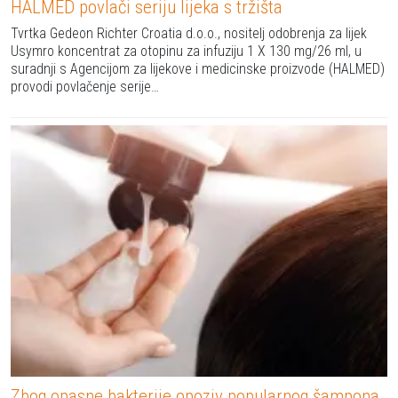
HALMED povlači seriju lijeka s tržišta
Tvrtka Gedeon Richter Croatia d.o.o., nositelj odobrenja za lijek
Usymro koncentrat za otopinu za infuziju 1 X 130 mg/26 ml, u
suradnji s Agencijom za lijekove i medicinske proizvode (HALMED)
provodi povlačenje serije…
Zbog opasne bakterije opoziv popularnog šampona