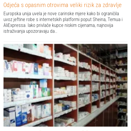
Odjeća s opasnim otrovima veliki rizik za zdravlje
Europska unija uvela je nove carinske mjere kako bi ograničila
uvoz jeftine robe s internetskih platformi poput Sheina, Temua i
AliExpressa. Iako privlače kupce niskim cijenama, najnovija
istraživanja upozoravaju da…