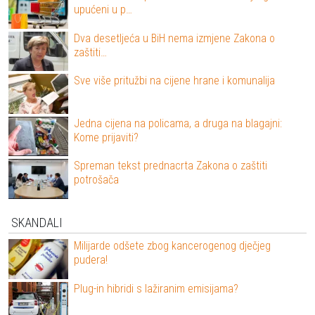
upućeni u p…
Dva desetljeća u BiH nema izmjene Zakona o
zaštiti…
Sve više pritužbi na cijene hrane i komunalija
Jedna cijena na policama, a druga na blagajni:
Kome prijaviti?
Spreman tekst prednacrta Zakona o zaštiti
potrošača
SKANDALI
Milijarde odšete zbog kancerogenog dječjeg
pudera!
Plug-in hibridi s lažiranim emisijama?