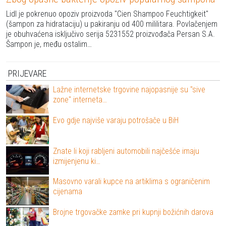
Lidl je pokrenuo opoziv proizvoda "Cien Shampoo Feuchtigkeit"
(šampon za hidrataciju) u pakiranju od 400 mililitara. Povlačenjem
je obuhvaćena isključivo serija 5231552 proizvođača Persan S.A.
Šampon je, među ostalim…
PRIJEVARE
Lažne internetske trgovine najopasnije su "sive
zone" interneta…
Evo gdje najviše varaju potrošače u BiH
Znate li koji rabljeni automobili najčešće imaju
izmijenjenu ki…
Masovno varali kupce na artiklima s ograničenim
cijenama
Brojne trgovačke zamke pri kupnji božićnih darova