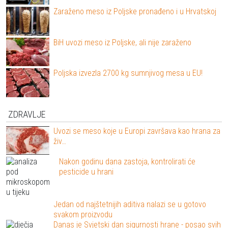
Zaraženo meso iz Poljske pronađeno i u Hrvatskoj
BiH uvozi meso iz Poljske, ali nije zaraženo
Poljska izvezla 2700 kg sumnjivog mesa u EU!
ZDRAVLJE
Uvozi se meso koje u Europi završava kao hrana za
živ…
Nakon godinu dana zastoja, kontrolirati će
pesticide u hrani
Jedan od najštetnijih aditiva nalazi se u gotovo
svakom proizvodu
Danas je Svjetski dan sigurnosti hrane - posao svih